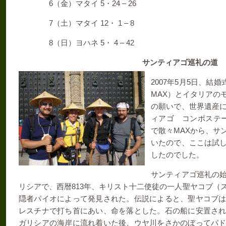
6
5
24 – 26
（金）マタイ
・
7
12
1 – 8
（土）マタイ
・
8
5
4 – 42
（日）ヨハネ
・
サンティアゴ巡礼の道
2007
5
5
年
月
日、結婚
MAX
）とイタリアの
の願いで、世界遺産
ィアゴ コンポステ
MAX
で散々
から、サ
いたので、ここは試
したのでした。
サンティアゴ巡礼の
813
リシアで、西暦
年、キリスト十二使徒の一人聖ヤコブ（
隠者パイオによって発見された。伝説によると、聖ヤコブ
レスチナで打ち首にあい、命を落とした。石の船に安置さ
ガリシアの海岸に流れ着いた後、ウヤ川をさかのぼってパ