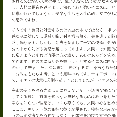
されるのは弱い人間の事で、強い人なら誘う者が近寄る
し、人類に福音を述べようと決心された強いイエスは、ど
に導かれたでしょうか。安楽な生活を人生の的に立てがち
の息吹ですね。
そうです！誘惑と対面するのは弱虫の罪人ではなく、却っ
感な魂に対しては誘惑が吸い付き様も無く、矢を遣える隙
惑も眠ります。しかし、意志を覚まして一定の使命に命が
分の中から妨げる誘惑が起こって来ます。人間には対照的
に迎えようとすれば有限の方が遮り、安心の安らぎを求め
てきます。神の国に我が身を捧げようとするイエスに向か
のかして来ました。福音書に「誘惑する者」を言う原語
「分裂をもたらす者」という意味の名です。ディアボロス
て、イエスの決意に分裂を起そうとしましたが、イエスの
宇宙の空間を渡る光線は目に見えないが、不透明な物に当
してくる様に、有限を知らない無限なるものは救いをもた
辛さを知らない理想は、いくら尊くても、人間の心を慰め
ここに、キリスト教の独特な教えが示され、独特な恵みが
うのは絶対者である神ではなく、有限性を浴びて女性の胎