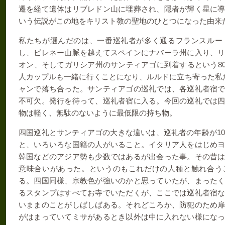
遷を経て遺体はリブレドン山に埋葬され、隠者が輝く星に
いう伝説がこの地をキリスト教の聖地のひとつになった由来
私たちが選んだのは、一番巡礼者が多く通るフランスルー
し、ピレネー山脈を越えてスペインにナバーラ州に入り、
8
オン、そしてガリシア州のサンティアゴに到着するという
人カップルも一緒に行くことになり、ルルドに立ち寄った私
ャンで落ち合った。サンティアゴの巡礼では、各巡礼者宿
不可欠。発行を待って、巡礼者宿に入る。今回の巡礼では
物は軽く、無駄のないように最低限の持ち物。
1
四国巡礼とサンティアゴの大きな違いは、巡礼者の年齢が
と、いろいろな国籍の人がいること。イタリア人をはじめ
韓国などのアジア勢も少数ではあるが出会った事。その昔
意味合いがあった。というのもこれだけの人種と触れ合う
る。四国同様、宗教色が強いのかと思っていたが、まった
るスタンプはすべてお寺でいただくが、ここでは巡礼者宿
いままのことがしばしばある。それどころか、防犯のため
がはまっていてミサがあるとき以外は中に入れない様にな