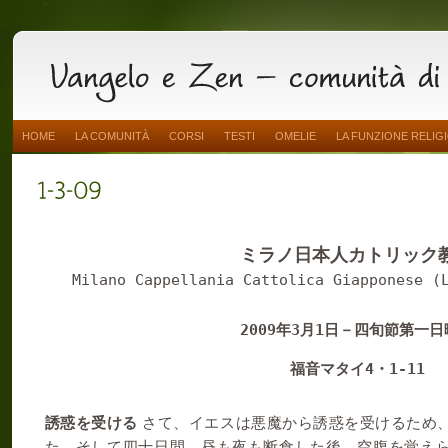
HOME
LA COMUNITÀ
CORSI
TESTI
OMELIE
LA FUNZIONE RELIG
ミラノ日本人カトリック
Milano Cappellania Cattolica Giapponese (
2009
3
1
年
月
日－四旬節第一日
4
1-11
福音マタイ
・
誘惑を受ける
さて、イエスは悪魔から誘惑を受けるため、
た。そして四十日間、昼も夜も断食した後、空腹を覚え