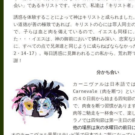
会い」であるキリストです。それで、私達は「キリスト者
誘惑を体験することによって神はキリストと成られました
い道徳が善の極致であれば、キリストの心には罪人同士
で、子らは血と肉を備えているので、イエスも同様に
た・・・イエスは、神の御前において憐れみ深い、忠実な
に、すべての点で兄弟達と同じように成らねばならなかっ
2
14-17
・
）。毎日誘惑に見舞われるこの私から、荒れ野
謝！
分かち合い
カーニヴァルは日本語で
Carnevale
（肉を断つ）とい
の４０日前から始まる四旬節
で、肉食を断つ習慣がありま
肉等ご馳走を一杯食べて、楽
ラノでは四旬節は第一主日の
他の場所は灰の水曜日の前日
オのカーニヴァル風景はテレビ等で日本でもご覧になって