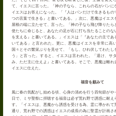
て、イエスに言った。「神の子なら、これらの石がパンに
イエスはお答えになった。「『人はパンだけで生きるもの
つの言葉で生きる』と書いてある。」次に、悪魔はイエス
屋根の端に立たせて、言った。「神の子なら飛び降りたら
使たちに命じると、あなたの足が石に打ち当たることのな
を支える』と書いてある。」イエスは「『あなたの主であ
いてある」と言われた。更に、悪魔はイエスを非常に高
国々とその繁栄ぶりを見せて、「もし、ひれ伏してわたし
う」と言った。すると、イエスは言われた。「退け、サ
み、ただ主に仕えよ』と書いてある。そこで、悪魔は離れ
イエスに仕えた。
福音を顧みて
風に春の気配がし始める頃、心身の清めを行う四旬節がや
日で、ミサ聖祭に拝聴する福音は必ず荒れ野で誘惑に耐え
す。「イエスは、悪魔から誘惑を受ける為、霊に導かれて
通り、荒れ野での誘惑はイエスの成長の為に聖霊が計画さ