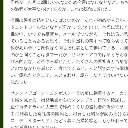
2
司祭が一ヶ月に
回しか来ないため今週はなしなどなど。も
の過程が大事なわけであるが、これは残念に感じた。
今回は巡礼の精神といえばよいのか、それが初めから分か
ドコントロールなどなどが分かっていたので、本当に楽し
世の中、いつでも携帯や、メールでつながる。それは良い
ていることもあると思う。それを巡礼の間すべて断ち切っ
位が高い低いも関係なく同じ巡礼者として歩いている。四
のかと聞くことはタブーだが、サンティアゴでは良くそん
欧米的だな。と今さら感じたり。たくさんの巡礼者と言葉
とのつながりを感じた。疲れてくると、人と話すのすら億
い。疲れたときこそ、人と交わり、話をしなくてはいけな
礼だった。
サンティアゴ・デ・コンポステーラの町に到着すると、カ
手帳を見せる。出発地点からのスタンプと、日付を確認し
正午カテドラルの大聖堂で締めくくりの巡礼者の為のミサ
中に到着した巡礼者の国籍と、出発した場所が読み上げら
ス デ イターリア」たどり着いた満足感と、もう終わっ
って感動ひとしおだった。