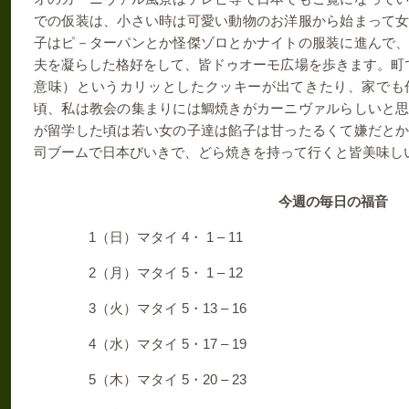
での仮装は、小さい時は可愛い動物のお洋服から始まって
子はピ－ターパンとか怪傑ゾロとかナイトの服装に進んで
夫を凝らした格好をして、皆ドゥオーモ広場を歩きます。町
意味）というカリッとしたクッキーが出てきたり、家でも
頃、私は教会の集まりには鯛焼きがカーニヴァルらしいと
が留学した頃は若い女の子達は餡子は甘ったるくて嫌だと
司ブームで日本びいきで、どら焼きを持って行くと皆美味し
今週の毎日の福音
1
4
1 – 11
（日）マタイ
・
2
5
1 – 12
（月）マタイ
・
3
5
13 – 16
（火）マタイ
・
4
5
17 – 19
（水）マタイ
・
5
5
20 – 23
（木）マタイ
・