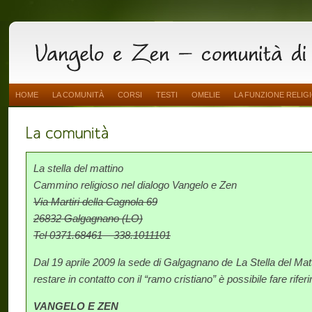
HOME
LA COMUNITÀ
CORSI
TESTI
OMELIE
LA FUNZIONE RELIG
La stella del mattino
Cammino religioso nel dialogo Vangelo e Zen
Via Martiri della Cagnola 69
26832 Galgagnano (LO)
Tel 0371.68461 – 338.1011101
Dal 19 aprile 2009 la sede di Galgagnano de La Stella del Mat
restare in contatto con il “ramo cristiano” è possibile fare rifer
VANGELO E ZEN