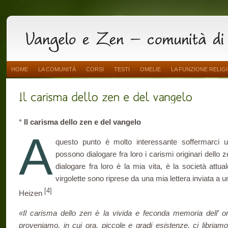
HOME
LA COMUNITÀ
CORSI
TESTI
OMELIE
LA FUNZIONE RELIG
*
Il carisma dello zen e del vangelo
A
questo punto è molto interessante soffermarci 
possono dialogare fra loro i carismi originari dello 
dialogare fra loro è la mia vita, è la società attual
virgolette sono riprese da una mia lettera inviata 
[4]
Heizen
«Il carisma dello zen è la vivida e feconda memoria dell’ ori
proveniamo, in cui ora, piccole e gradi esistenze, ci libriamo.