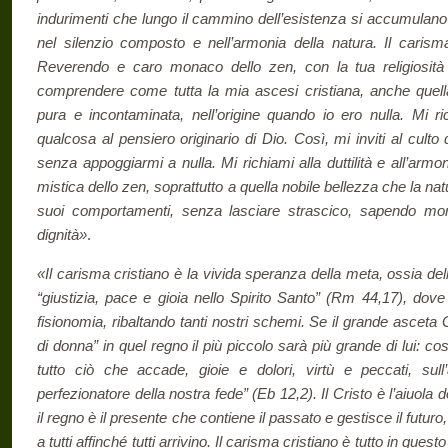
indurimenti che lungo il cammino dell’esi­stenza si accumulano
nel silenzio compo­sto e nell’armonia della natura. Il carism
Reverendo e caro monaco dello zen, con la tua religiosità a
comprendere come tutta la mia ascesi cristiana, anche quella 
pura e incontaminata, nell’origine quando io ero nulla. Mi r
qualcosa al pensiero origi­nario di Dio. Così, mi inviti al cult
senza appoggiarmi a nulla. Mi richiami alla duttilità e all’armo
mistica dello zen, soprattutto a quella nobile bellezza che la nat
suoi comportamenti, senza lasciare strascico, sapendo mor
dignità»
.
«Il carisma cristiano è la vivida speranza della meta, ossia del
“giustizia, pace e gioia nello Spirito Santo” (Rm 44,17), dove 
fisionomia, ribaltando tanti nostri schemi. Se il grande asceta Gi
di donna” in quel regno il più piccolo sarà più grande di lui: cos
tutto ciò che accade, gioie e dolori, virtù e peccati, sull
perfezionatore della nostra fede” (Eb 12,2). Il Cristo è l’aiuola 
il regno è il presente che contiene il passato e gestisce il futur
a tutti affinché tutti arrivino. Il carisma cristiano è tutto in ques