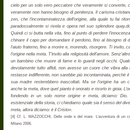
cielo per un solo vero peccatore che veramente si converte, c
veramente non hanno bisogno di penitenza. Il carisma cristian
zen, che l’incontaminatezza dell’origine, alla quale tu fai ri­to
paradossalmente si rivela e opera nel suo splendore quay.do c
Quindi ci si butta nella vita, fino al punto di perdere l’innocenza
chinare il capo per domandare il perdono, fino al bisogno di 
l’aiuto fraterno, fino a morire e, morendo, risorgere. Ti invito
l’origine nella meta. T’invito alla religiosità dell’amore. Senz’altr
un bambino che muore di fame e lo guardi negli occhi. Qualora
devotamente tutto affidi, non avesse un cuore che vibra all
restasse indifferente, non sarebbe più incontaminata, perché il p
sua madre resterebbero inascoltati. Ma se l’origine ha un c
anche la meta, dove quel pianto è onorato e risorto in gioia. L’or
fondendo in un solo nome origine e meta, diciamo: Dio. 
esistenziale della storia, ci chiediamo quale sia il senso del diven
meta, allora diciamo: è il Cristo»
.
[4] Cf. L. MAZZOCCHI, Delle onde e del mare. L’avventura di un cri
Milano 2006.