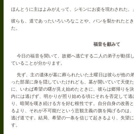
ほんとうに主はよみがえって、シモンにお姿を現わされた。
彼らも、道であったいろいろなことや、パンを裂かれたと
た。
福音を顧みて
今日の福音を聞いて、故郷へ逃亡する二人の弟子が動揺
ていることが分かります。
先ず、主の遺体が墓に葬られたいた土曜日は彼らが他の
った部屋に身を隠していたけれども、墓が開いていて天使
に、いわば希望の曙が見え始めたときに、彼らは郷帰りを
内には逃げず、明かりが照り始める頃にそれを否定して逃
り、暗闇を嘆き続ける方を好む根性です。自分自身の改善
るより、それが不可能だという悲観主義の旗を掲げるのは
逃げ道です。結局、希望の一条を信じて起きるより、失望
す。