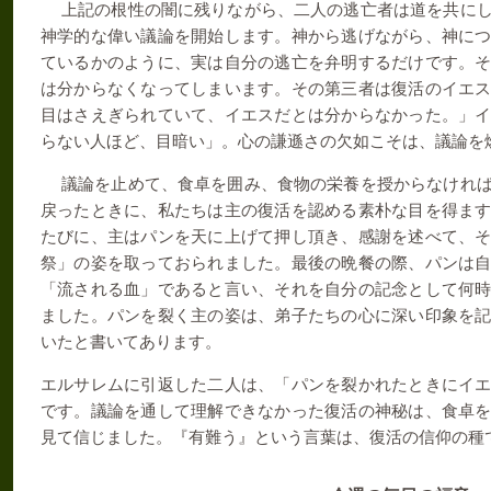
上記の根性の闇に残りながら、二人の逃亡者は道を共に
神学的な偉い議論を開始します。神から逃げながら、神に
ているかのように、実は自分の逃亡を弁明するだけです。
は分からなくなってしまいます。その第三者は復活のイエ
目はさえぎられていて、イエスだとは分からなかった。」
らない人ほど、目暗い」。心の謙遜さの欠如こそは、議論を
議論を止めて、食卓を囲み、食物の栄養を授からなけれ
戻ったときに、私たちは主の復活を認める素朴な目を得ま
たびに、主はパンを天に上げて押し頂き、感謝を述べて、
祭」の姿を取っておられました。最後の晩餐の際、パンは
「流される血」であると言い、それを自分の記念として何
ました。パンを裂く主の姿は、弟子たちの心に深い印象を
いたと書いてあります。
エルサレムに引返した二人は、「パンを裂かれたときにイ
です。議論を通して理解できなかった復活の神秘は、食卓
見て信じました。『有難う』という言葉は、復活の信仰の種