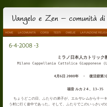
HOME
LA COMUNITÀ
CORSI
TESTI
OMELIE
LA FUNZIONE RELIG
ミラノ日本人カトリック
Milano Cappellania Cattolica Giapponese (
4
6
2008
3
月
日
年 ・ 復活節第
2
13-35
福音 ルカ
４、
ちょうどこの日、ふたりの弟子が、エルサレムから十一
う村に行く途中であった。そして、ふたりでこのいっさいの