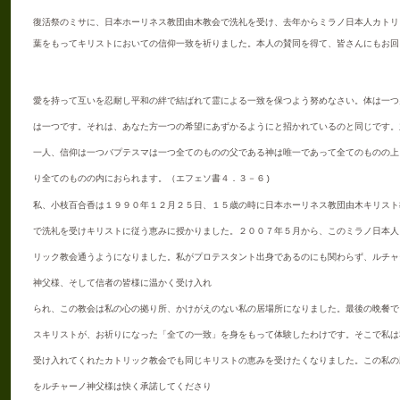
復活祭のミサに、日本ホーリネス教団由木教会で洗礼を受け、去年からミラノ日本人カトリ
葉をもってキリストにおいての信仰一致を祈りました。本人の賛同を得て、皆さんにもお回
愛を持って互いを忍耐し平和の絆で結ばれて霊による一致を保つよう努めなさい。体は一つ
は一つです。それは、あなた方一つの希望にあずかるようにと招かれているのと同じです。
一人、信仰は一つバプテスマは一つ全てのものの父である神は唯一であって全てのものの上
り全てのものの内におられます。（エフェソ書４．３－６
)
私、小枝百合香は１９９０年１２月２５日、１５歳の時に日本ホーリネス教団由木キリスト
で洗礼を受けキリストに従う恵みに授かりました。２００７年５月から、このミラノ日本人
リック教会通うようになりました。私がプロテスタント出身であるのにも関わらず、ルチャ
神父様、そして信者の皆様に温かく受け入れ
られ、この教会は私の心の拠り所、かけがえのない私の居場所になりました。最後の晩餐で
スキリストが、お祈りになった「全ての一致」を身をもって体験したわけです。そこで私は
受け入れてくれたカトリック教会でも同じキリストの恵みを受けたくなりました。この私の
をルチャーノ神父様は快く承諾してくださり