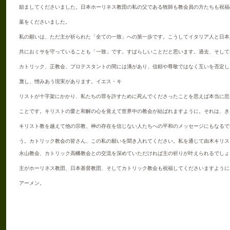
励ましてくださいました。日本ホーリネス教団の私の父である牧師も教会員の方たちも祝福
葉をくださいました。
私の願いは、ただ主が祈られた「全ての一致」への第一歩です。こうしてイタリア人と日本
共におミサを守っていることも「一致」です。すばらしいことだと思います。過去、そして
カトリック、正教会、プロテスタントの間には溝があり、信頼や尊敬ではなく互いを否定し
蔑し、憎みあう現実があります。イエス・キ
リストが十字架にかかり、私たちの罪を許すために死んでくださったことを思えば本当に悲
ことです。キリストの愛と和解の心を覚えて世界中の教会が結ばれますように。それは、き
キリスト教を越えて他の宗教、神の存在を信じない人たちへの平和のメッセージにもなるで
う。カトリック教会の皆さん、この私の願いを聞き入れてください。私を通じて由木キリス
永山教会、カトリック高幡教会との交流を深めていただければ主の祈りが叶えられるでしょ
主がホーリネス教団、日本基督教団、そしてカトリック教会も祝福してくださいますように
アーメン。