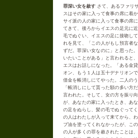
罪深い女を赦す
さて、あるファリ
スはその家に入って食事の席に着
サイ派の人の家に入って食事の席
てきて、後ろからイエスの足元に
毛でぬぐい、イエスの足に接吻し
れを見て、「この人がもし預言者
ずだ。罪深い女なのに」と思った
いたいことがある」と言われると
エスはお話しになった。「ある金
オン、もう１人は五十デナリオン
借金を帳消しにてやった。二人の
「帳消しにして貰った額の多い方
言われた。そして、女の方を振り
が、あなたの家に入ったとき、あ
の足をぬらし、髪の毛でぬぐって
の人はわたしが入って来てから、
ブ油を塗ってくれなかったが、こ
の人が多くの罪を赦されたことは