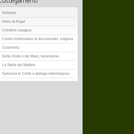
Alchimie
Amici di Angal
Celistino cavagna.
Centro Ambrosiano di documentaz. religioni
CicloAmici
Delle Onde e del Mare, recensione
La Stella del Mattino
Salvezza in Cristo e dialogo interreligioso