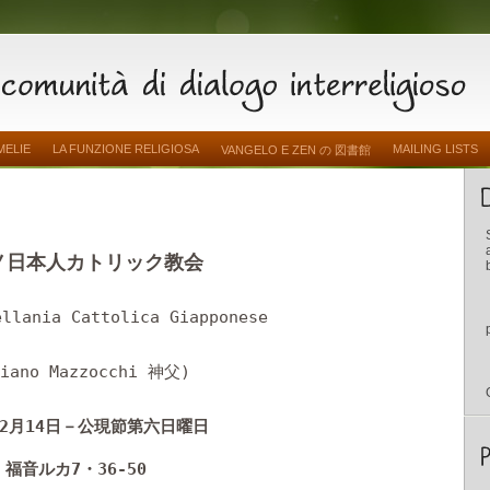
MELIE
LA FUNZIONE RELIGIOSA
MAILING LISTS
VANGELO E ZEN の 図書館
ノ日本人カトリック教会
ellania Cattolica Giapponese
ciano Mazzocchi
)
神父
2
14
月
日－公現節第六日曜日
7
36-50
福音ルカ
・