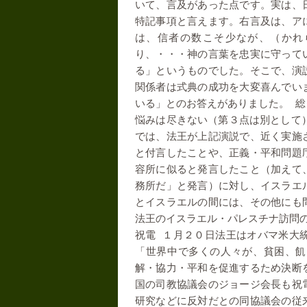
いて、言及があった点です。実は、
特記事項と言えます。右言及は、ア
は、信者の数こそ少なが、（かれ
り、・・・神の言葉を忠実に守って
る」というものでした。そこで、演
関係者は式典の成功を大変喜んでい
いる」とのお答えがありました。
総
悩みは尽きない（第３点は別として
では、法王が上記演説で、近く実施
と付言したことや、正義・平和問題
容所に似ると発言したこと（加えて
務所だ」と発言）に対し、イスラエ
とイスラエルの間には、その他にも
法王のイスラエル・パレスチナ訪問
祝電
１月２０日法王はオバマ米大
「世界中で多くの人々が、貧困、飢
解・協力・平和を促進するため決断
国の司教協議会のジョージ会長も祝
研究などに反対だとの同協議会の従