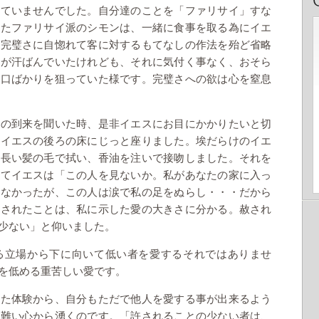
っていませんでした。自分達のことを「ファリサイ」すな
いたファリサイ派のシモンは、一緒に食事を取る為にイエ
の完璧さに自惚れて客に対するもてなしの作法を殆ど省略
顔が汗ばんでいたけれども、それに気付く事なく、おそら
め口ばかりを狙っていた様です。完璧さへの欲は心を窒息
スの到来を聞いた時、是非イエスにお目にかかりたいと切
てイエスの後ろの床にじっと座りました。埃だらけのイエ
、長い髪の毛で拭い、香油を注いで接吻しました。それを
ってイエスは「この人を見ないか。私があなたの家に入っ
れなかったが、この人は涙で私の足をぬらし・・・だから
赦されたことは、私に示した愛の大きさに分かる。赦され
少ない」と仰いました。
る立場から下に向いて低い者を愛するそれではありませ
を低める重苦しい愛です。
れた体験から、自分もただで他人を愛する事が出来るよう
有難い心から湧くのです。「許されることの少ない者は、