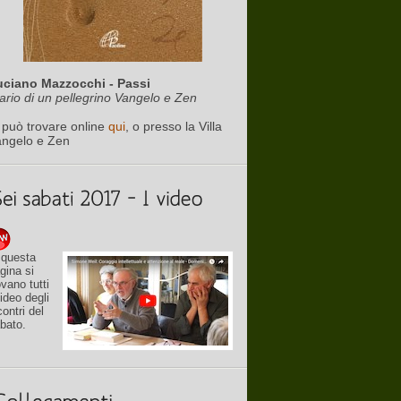
uciano Mazzocchi - Passi
ario di un pellegrino Vangelo e Zen
 può trovare online
qui
, o presso la Villa
angelo e Zen
 questa
gina si
ovano tutti
video degli
contri del
bato.