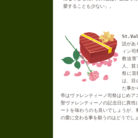
愛することも少ない」。
St.Va
説があ
ィン司
教迫害
人、貧
祭に宣
は、目
た事か
帝はヴァレンティーノ司祭はじめア
聖ヴァレンティーノの記念日に異性
ートを味わうのも良いでしょうが、
の愛に交わる事を願うのはどうでし