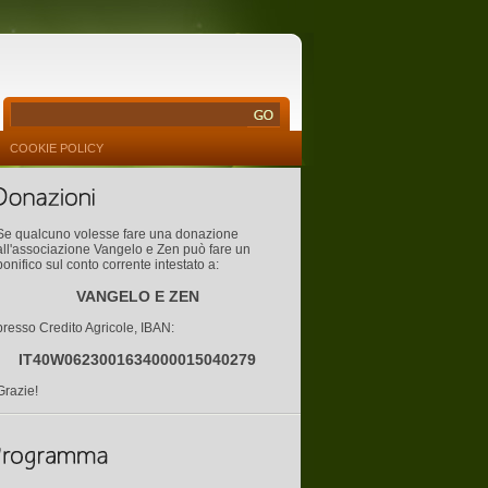
COOKIE POLICY
Se qualcuno volesse fare una donazione
all'associazione Vangelo e Zen può fare un
bonifico sul conto corrente intestato a:
VANGELO E ZEN
presso Credito Agricole, IBAN:
IT40W0623001634000015040279
Grazie!