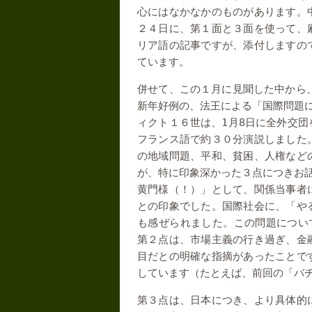
心にはなかなかのものがあります。
２４日に、第１面と３面を使って、
リア語の記事ですが、添付しますの
ています。
併せて、この１月に見聞した中から
新年好例の、法王による「国際問題
1
8
ィクト１６世は、
月
日に全外交団
フランス語で約３０分演説しました
の地域問題、平和、貧困、人権など
が、特に印象深かった３点につきお
黄門様（！）」として、関係当事者
との印象でした。国際社会に、「や
も感ぜられました。この問題につい
第２点は、市場主義の行き過ぎ、金
目だとの明確な指摘があったことで
しています（たとえば、前回の「バ
第３点は、日本につき、より具体的