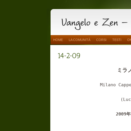
HOME
LA COMUNITÀ
CORSI
TESTI
O
ミラ
Milano Capp
(Lu
2009
年