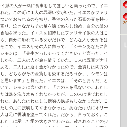
サイ派の人が一緒に食事をしてほしいと願ったので、イエ
かれた。この町に１人の罪深い女がいた。イエスがファリ
についておられるのを知り、香油の入った石膏の壷を持っ
2
近寄り、泣きながらその足を涙でぬらし始め、自分の髪の
て香油を塗った。イエスを招待したファリサイ派の人はこ
なら、自分に触れている女がだれで、どんな人か分かるは
。そこで、イエスがその人に向って、「シモンあなたに言
、シモンは、「先生おっしゃってください」と言った。イ
貸しから、二人の人が金を借りていた。１人は五百デナリ
である。二人には返す金がなかったので、金貸しは両方の
うち、どちらがその金貸しを愛するだろうか。」シモンは
だと思います」と答えた。イエスは、「そのとおりだ」と
向いて、シモンに言われた。「この人を見ないか。わたし
なたは足を洗う水もくれなかったが、この人は涙でわたし
くれた。あなたはわたしに接吻の挨拶もしなかったが、こ
わたしの足に接吻してやまなかった。あなたは頭にオリー
の人は足に香油を塗ってくれた。だから、言っておく。こ
、わたしに示した愛の大きさでわかる。赦されることの少