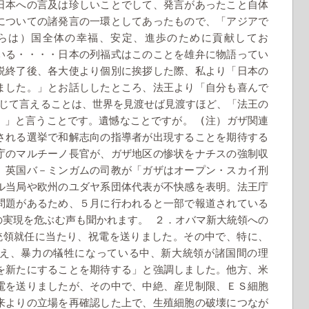
日本への言及は珍しいことでして、発言があったこと自体
についての諸発言の一環としてあったもので、「アジアで
らは）国全体の幸福、安定、進歩のために貢献してお
いる・・・・日本の列福式はこのことを雄弁に物語ってい
説終了後、各大使より個別に挨拶した際、私より「日本の
ました。」とお話ししたところ、法王より「自分も喜んで
じて言えることは、世界を見渡せば見渡すほど、「法王の
(
）」と言うことです。遺憾なことですが。
注）ガザ関連
される選挙で和解志向の指導者が出現することを期待する
庁のマルチーノ長官が、ガザ地区の惨状をナチスの強制収
、英国バ－ミンガムの司教が「ガザはオープン・スカイ刑
ル当局や欧州のユダヤ系団体代表が不快感を表明。法王庁
問題があるため、５月に行われると一部で報道されている
の実現を危ぶむ声も聞かれます。
２．オバマ新大統領への
統領就任に当たり、祝電を送りました。その中で、特に、
え、暴力の犠牲になっている中、新大統領が諸国間の理
を新たにすることを期待する」と強調しました。他方、米
電を送りましたが、その中で、中絶、産児制限、ＥＳ細胞
来よりの立場を再確認した上で、生殖細胞の破壊につなが