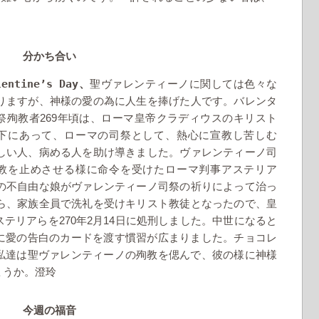
分かち合い
lentine’s Day
、
聖ヴァレンティーノに関しては色々な
りますが、神様の愛の為に人生を捧げた人です。バレンタ
269
祭殉教者
年頃は、ローマ皇帝クラディウスのキリスト
下にあって、ローマの司祭として、熱心に宣教し苦しむ
しい人、病める人を助け導きました。ヴァレンティーノ司
教を止めさせる様に命令を受けたローマ判事アステリア
の不自由な娘がヴァレンティーノ司祭の祈りによって治っ
ら、家族全員で洗礼を受けキリスト教徒となったので、皇
270
2
14
ステリアらを
年
月
日に処刑しました。中世になると
に愛の告白のカードを渡す慣習が広まりました。チョコレ
私達は聖ヴァレンティーノの殉教を偲んで、彼の様に神様
ょうか。澄玲
今週の福音