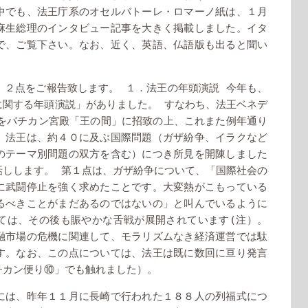
中でも、法王庁系のオセルバトーレ・ロマーノ紙は、１月
麻生総理のインタビュー記事を大きく掲載しました。イタ
で、ご覧下さい。なお、近く、英語、仏語版も出ると聞い
、２点をご報告致します。
１．法王の年頭演説
今年も、
に関する年頭演説」がありました。
すなわち、法王ベネデ
をバチカン宮殿「王の間」に招致の上、これまた例年通り
。法王は、約４０に及ぶ国際問題（ガザ紛争、イラクなど
のテーマ別問題の双方を含む）につき所見を開陳しました
話しします。
第１点は、ガザ紛争について、「国際社会の
に武闘停止を強く求めたことです。大変熱がこもっている
るべきことがまだあるのではないの」と叫んでいるように
(
ては、その後も賑やかな舌戦が展開されています
注）。
融市場の危機に関連して、モラリズムなき経済運営では駄
す。なお、この点については、法王は既に数回に亘り発言
チカン便り⑩」でも触れました）。
には、昨年１１月に長崎で行われた１８８人の列福式につ