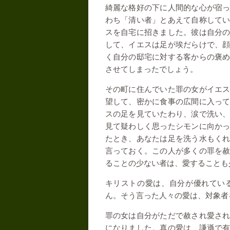
綺麗な格好の下に人間的な心が宿
わち「清い者」とあえて自称して
スを自宅に招きました。彼は自分
して、イエスは足が埃だらけで、
く自分の邸宅に対する客からの褒
させてしまったでしょう。
その町に住んでいた罪の女がイエ
望して、密かに食事の広間に入っ
スの足を見ていたわり、涙で洗い
見て疑わしく思ったシモンに向か
たとき、あなたは足を洗う水もく
言っておく。この人が多くの罪を
ることの少ない者は、愛することも
キリストの愛は、自分が優れてい
ん。そう言った人々の愛は、対象者
罪の女は自分がただで赦され愛さ
になりました。真の愛は、謙遜で