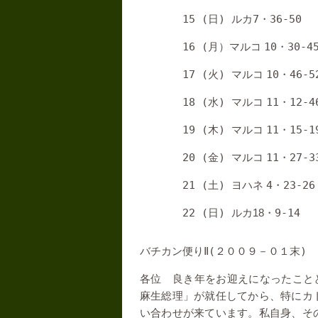
15 (
)
7
36-50
日
ルカ
・
16 (
10
30-4
月）マルコ
・
17 (
)
10
46-5
火
マルコ
・
18 (
)
11
12-4
水
マルコ
・
19 (
)
11
15-1
木
マルコ
・
20 (
)
11
27-3
金
マルコ
・
21 (
)
4
23-26
土
ヨハネ
・
22 (
)
18
9-14
日
ルカ
・
(
)
バチカン便りⅡ
２００９－０１末
各位 良き年をお迎えになったこと
麻生総理」が就任してから、特にカ
い合わせが来ています。私自身、そ