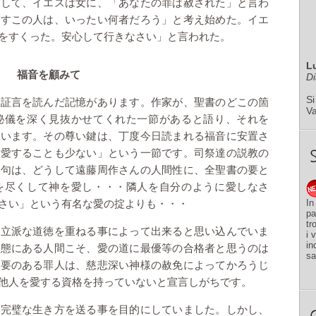
そして、イエスは女に、「あなたの罪は赦された」と言わ
赦すこの人は、いったい何者だろう」と考え始めた。イエ
をすくった。安心して行きなさい」と言われた。
L
福音を顧みて
Di
Si
い証言を読んだ記憶があります。作家が、聖書のどこの箇
V
秘儀を深く見抜かせてくれた一節があると語り、それを
ています。その尊い鍵は、丁度今日読まれる福音に安置さ
、愛することも少ない」という一節です。司祭達の説教の
語句は、どうして遠藤周作さんの人間性に、全聖書の要と
を尽くして神を愛し・・・隣人を自分のように愛しなさ
In
さい」という有名な愛の掟よりも・・・
pa
tr
、立派な道徳を重ねる事によって出来ると思い込んでいま
i 
in
状態にある人間こそ、愛の道に最優等の合格者と思うのは
sa
必要のある罪人は、慈悲深い神様の赦免によってかろうじ
他人を愛する資格を持っていないと宣言しがちです。
て完璧な生き方を送る事を目的にしていました。しかし、