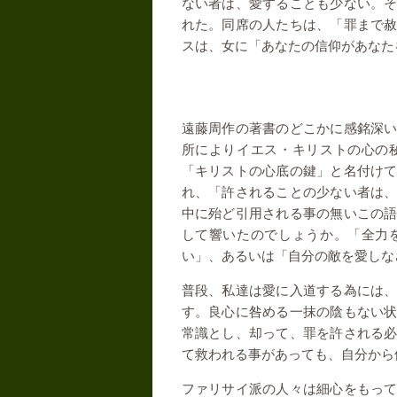
ない者は、愛することも少ない。
れた。同席の人たちは、「罪まで
スは、女に「あなたの信仰があなた
遠藤周作の著書のどこかに感銘深
所によりイエス・キリストの心の
「キリストの心底の鍵」と名付け
れ、「許されることの少ない者は
中に殆ど引用される事の無いこの
して響いたのでしょうか。「全力
い」、あるいは「自分の敵を愛しな
普段、私達は愛に入道する為には
す。良心に咎める一抹の陰もない
常識とし、却って、罪を許される
て救われる事があっても、自分から
ファリサイ派の人々は細心をもっ