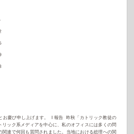
5
2
6
9
3
Ⅰ
とお慶び申し上げます。
報告
昨秋「カトリック教徒の
トリック系メディアを中心に、私のオフィスには多くの問
の関連で何回も質問されました。当地における総理への関