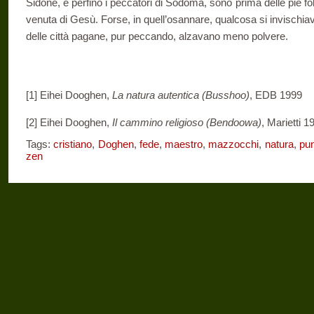
Sidone, e perfino i peccatori di Sodoma, sono prima delle pie f
venuta di Gesù. Forse, in quell’osannare, qualcosa si invischiava
delle città pagane, pur peccando, alzavano meno polvere.
[1] Eihei Dooghen,
La natura autentica (Busshoo)
, EDB 1999
[2] Eihei Dooghen,
Il cammino religioso (Bendoowa)
, Marietti 1
Tags:
cristiano
,
Doghen
,
fede
,
maestro
,
mazzocchi
,
natura
,
pun
zen