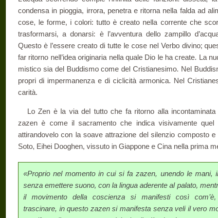
condensa in pioggia, irrora, penetra e ritorna nella falda ad al
cose, le forme, i colori: tutto è creato nella corrente che scorr
trasformarsi, a donarsi: è l’avventura dello zampillo d’acqua
Questo è l’essere creato di tutte le cose nel Verbo divino; ques
far ritorno nell’idea originaria nella quale Dio le ha create. La nu
mistico sia del Buddismo come del Cristianesimo. Nel Buddismo
propri di impermanenza e di ciclicità armonica. Nel Cristiane
carità.
Lo Zen è la via del tutto che fa ritorno alla incontaminata a
zazen è come il sacramento che indica visivamente quel 
attirandovelo con la soave attrazione del silenzio composto e 
Soto, Eihei Dooghen, vissuto in Giappone e Cina nella prima me
«Proprio nel momento in cui si fa zazen, unendo le mani, i
senza emettere suono, con la lingua aderente al palato, mentr
il movimento della coscienza si manifesti così com’è,
trascinare, in questo zazen si manifesta senza veli il vero mo