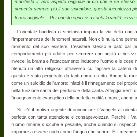
manifesta il vero aspetto originale di ciò che è se stesso. 
aumenta sempre più il suo splendore, questa lucentezza più e
forma originale… Per questo ogni cosa canta la verità senza
L’orientale buddista o scintoista impara la via della nudit
l’impermanenza dei fenomeni naturali. Non c’è nulla che perman
momento del suo esistere. L’esistere stesso è dato dal pe
comportamento più adatto per scorrere con agilità e bellezz
invece, la brama e l’attaccamento inducono l’uomo e le cose nel
ritenuto un atto religioso, attraverso cui tagliare la catena 
questo è stato perpetrato da tanti come un rito. Anche la mor
come un suicidio dell’amore: infatti è il rinnegamento del proprio
nella funzione santa del perdono e della carità. Atteggiamenti d
l’insegnamento evangelico della perfetta nudità rimane, anche p
Sì, c’è il motivo urgente di annunciare il Vangelo all’orien
perfetta con tanta attenzione e consapevolezza. Perché il V
l’uomo rimane succube e pesante, anche quando si rispecchia
imparare a essere nudo come l’acqua che scorre. È il meandro d