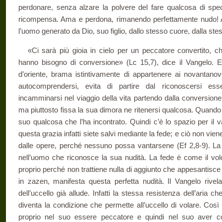
perdonare, senza alzare la polvere del fare qualcosa di speci
ricompensa. Ama e perdona, rimanendo perfettamente nudo! Al
l’uomo generato da Dio, suo figlio, dallo stesso cuore, dalla stes
«Ci sarà più gioia in cielo per un peccatore convertito, 
hanno bisogno di conversione» (Lc 15,7), dice il Vangelo. E
d’oriente, brama istintivamente di appartenere ai novantanove
autocomprendersi, evita di partire dal riconoscersi e
incamminarsi nel viaggio della vita partendo dalla conversione
ma piuttosto fissa la sua dimora ne ritenersi qualcosa. Quando i
suo qualcosa che l’ha incontrato. Quindi c’è lo spazio per il 
questa grazia infatti siete salvi mediante la fede; e ciò non vie
dalle opere, perché nessuno possa vantarsene (Ef 2,8-9). La f
nell’uomo che riconosce la sua nudità. La fede è come il volo 
proprio perché non trattiene nulla di aggiunto che appesantisce 
in zazen, manifesta questa perfetta nudità. Il Vangelo rivel
dell’uccello già allude. Infatti la stessa resistenza dell’aria ch
diventa la condizione che permette all’uccello di volare. Così
proprio nel suo essere peccatore e quindi nel suo aver c