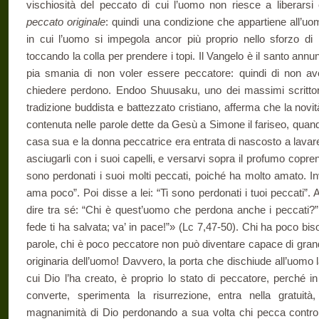
vischiosità del peccato di cui l’uomo non riesce a liberars
peccato originale
: quindi una condizione che appartiene all’uomo
in cui l’uomo si impegola ancor più proprio nello sforzo di
toccando la colla per prendere i topi. Il Vangelo è il santo an
pia smania di non voler essere peccatore: quindi di non ave
chiedere perdono. Endoo Shuusaku, uno dei massimi scrittori
tradizione buddista e battezzato cristiano, afferma che la novit
contenuta nelle parole dette da Gesù a Simone il fariseo, quand
casa sua e la donna peccatrice era entrata di nascosto a lavare
asciugarli con i suoi capelli, e versarvi sopra il profumo coprend
sono perdonati i suoi molti peccati, poiché ha molto amato. I
ama poco”. Poi disse a lei: “Ti sono perdonati i tuoi peccati”
dire tra sé: “Chi è quest’uomo che perdona anche i peccati?”.
fede ti ha salvata; va’ in pace!”» (Lc 7,47-50). Chi ha poco bi
parole, chi è poco peccatore non può diventare capace di grand
originaria dell’uomo! Davvero, la porta che dischiude all’uomo la 
cui Dio l’ha creato, è proprio lo stato di peccatore, perché i
converte, sperimenta la risurrezione, entra nella gratuità,
magnanimità di Dio perdonando a sua volta chi pecca contro 