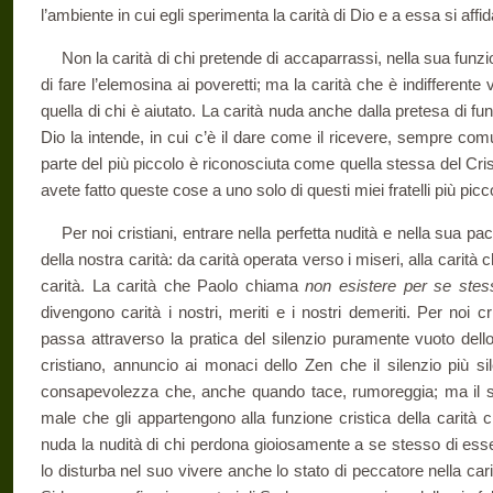
l’ambiente in cui egli sperimenta la carità di Dio e a essa si affid
Non la carità di chi pretende di accaparrassi, nella sua funzio
di fare l’elemosina ai poveretti; ma la carità che è indifferente 
quella di chi è aiutato. La carità nuda anche dalla pretesa di f
Dio la intende, in cui c’è il dare come il ricevere, sempre comuni
parte del più piccolo è riconosciuta come quella stessa del Crist
avete fatto queste cose a uno solo di questi miei fratelli più picc
Per noi cristiani, entrare nella perfetta nudità e nella sua pa
della nostra carità: da carità operata verso i miseri, alla carità 
carità. La carità che Paolo chiama
non esistere per se stes
divengono carità i nostri, meriti e i nostri demeriti. Per noi cri
passa attraverso la pratica del silenzio puramente vuoto dell
cristiano, annuncio ai monaci dello Zen che il silenzio più si
consapevolezza che, anche quando tace, rumoreggia; ma il silen
male che gli appartengono alla funzione cristica della carità
nuda la nudità di chi perdona gioiosamente a se stesso di ess
lo disturba nel suo vivere anche lo stato di peccatore nella carit