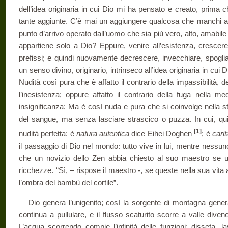
dell’idea originaria in cui Dio mi ha pensato e creato, prima ch
tante aggiunte. C’è mai un aggiungere qualcosa che manchi all
punto d’arrivo operato dall’uomo che sia più vero, alto, amabile
appartiene solo a Dio? Eppure, venire all’esistenza, crescere
prefissi; e quindi nuovamente decrescere, invecchiare, spogli
un senso divino, originario, intrinseco all’idea originaria in cui
Nudità così pura che è affatto il contrario della impassibilità, del
l’inesistenza; oppure affatto il contrario della fuga nella me
insignificanza: Ma è così nuda e pura che si coinvolge nella st
del sangue, ma senza lasciare strascico o puzza. In cui, quin
[1]
nudità perfetta: è
natura autentica
dice Eihei Doghen
; è
carit
il passaggio di Dio nel mondo: tutto vive in lui, mentre nessu
che un novizio dello Zen abbia chiesto al suo maestro se
ricchezze. “Sì, – rispose il maestro -, se queste nella sua vita
l’ombra del bambù del cortile”.
Dio genera l’unigenito; così la sorgente di montagna gener
continua a pullulare, e il flusso scaturito scorre a valle dive
L’acqua scorrendo compie l’infinità delle funzioni: disseta, la