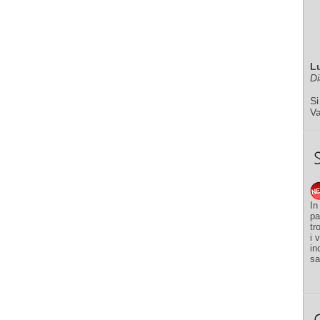
L
Di
Si
V
In
pa
tr
i 
in
sa