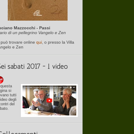
uciano Mazzocchi - Passi
ario di un pellegrino Vangelo e Zen
 può trovare online
qui
, o presso la Villa
angelo e Zen
 questa
gina si
ovano tutti
video degli
contri del
bato.