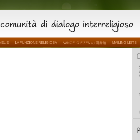
MELIE
LA FUNZIONE RELIGIOSA
MAILING LISTS
VANGELO E ZEN の 図書館