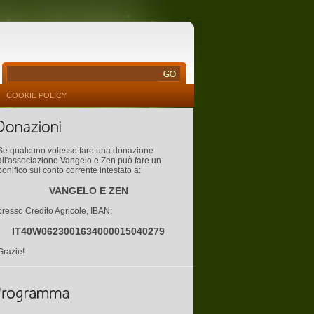
COOKIE POLICY
Se qualcuno volesse fare una donazione
all'associazione Vangelo e Zen può fare un
bonifico sul conto corrente intestato a:
VANGELO E ZEN
presso Credito Agricole, IBAN:
IT40W0623001634000015040279
Grazie!