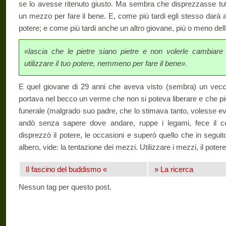
se lo avesse ritenuto giusto. Ma sembra che disprezzasse tut
un mezzo per fare il bene. E, come più tardi egli stesso darà ad
potere; e come più tardi anche un altro giovane, più o meno dell
«lascia che le pietre siano pietre e non volerle cambiare
utilizzare il tuo potere, nemmeno per fare il bene».
E quel giovane di 29 anni che aveva visto (sembra) un vecch
portava nel becco un verme che non si poteva liberare e che più 
funerale (malgrado suo padre, che lo stimava tanto, volesse evit
andò senza sapere dove andare, ruppe i legami, fece il colp
disprezzò il potere, le occasioni e superò quello che in segui
albero, vide: la tentazione dei mezzi. Utilizzare i mezzi, il pote
Il fascino del buddismo «
» La ricerca
Nessun tag per questo post.