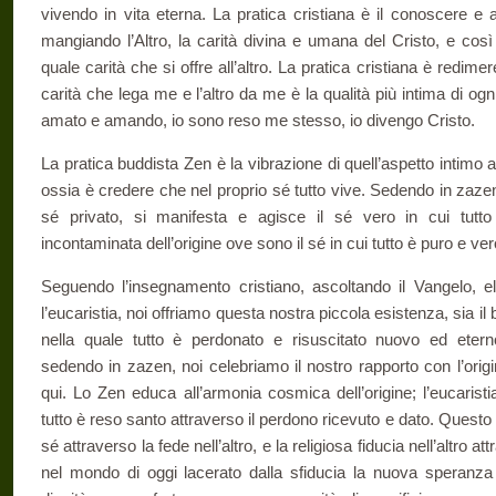
vivendo in vita eterna. La pratica cristiana è il conoscere e 
mangiando l’Altro, la carità divina e umana del Cristo, e così
quale carità che si offre all’altro. La pratica cristiana è redime
carità che lega me e l’altro da me è la qualità più intima di o
amato e amando, io sono reso me stesso, io divengo Cristo.
La pratica buddista Zen è la vibrazione di quell’aspetto intimo 
ossia è credere che nel proprio sé tutto vive. Sedendo in zaze
sé privato, si manifesta e agisce il sé vero in cui tutto 
incontaminata dell’origine ove sono il sé in cui tutto è puro e ver
Seguendo l’insegnamento cristiano, ascoltando il Vangelo, e
l’eucaristia, noi offriamo questa nostra piccola esistenza, sia il b
nella quale tutto è perdonato e risuscitato nuovo ed eter
sedendo in zazen, noi celebriamo il nostro rapporto con l’orig
qui. Lo Zen educa all’armonia cosmica dell’origine; l’eucaristia
tutto è reso santo attraverso il perdono ricevuto e dato. Questo r
sé attraverso la fede nell’altro, e la religiosa fiducia nell’altro a
nel mondo di oggi lacerato dalla sfiducia la nuova speranza