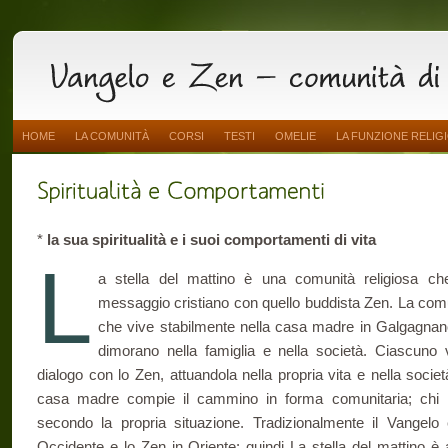
HOME
LA COMUNITÀ
CORSI
TESTI
OMELIE
LA FUNZIONE RELIG
*
la sua spiritualità e i suoi comportamenti di vita
L
a stella del mattino è una comunità religiosa ch
messaggio cristiano con quello buddista Zen. La co
che vive stabilmente nella casa madre in Galgagnano (
dimorano nella famiglia e nella società. Ciascuno v
dialogo con lo Zen, attuandola nella propria vita e nella societ
casa madre compie il cammino in forma comunitaria; chi ri
secondo la propria situazione. Tradizionalmente il Vangelo
Occidente e lo Zen in Oriente: quindi La stella del mattino è 