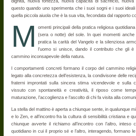
dignità, nuova fortezza, nuova capacità di sacrificio, nuova 
questo quando uno sperimenta che i suoi sogni e i suoi ideali
quella piccola aiuola che è la sua vita, fecondata dal rapporto co
M
omenti principali della pratica religiosa quotidiana
(sera o notte) del sole. In quei momenti anche
pratica la carità del Vangelo e la silenziosa arm
l’uomo si unisce, dando il contributo che gli è
cammino inconsapevole della natura.
I comportamenti concreti formano il corpo del cammino religios
legato alla concretezza dell’esistenza, la condivisone delle reci
fraterni improntati sulla sincera stima vicendevole e sulla c
vissuto con spontaneità e creatività, il riposo come tempo
maturazione, l’accoglienza e l’ascolto di chi fa visita alla comuni
La stella del mattino è aperta a chiunque sente, in qualunque misu
e lo Zen, e all’incontro fra la cultura di sensibilità cristiana e q
chiunque avverte il richiamo all’incontro con l’altro, inte
quotidiano in cui il proprio sé e l’altro, interagendo, formano 