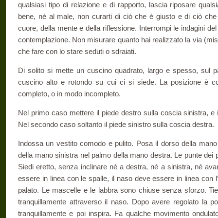
qualsiasi tipo di relazione e di rapporto, lascia riposare quals
bene, né al male, non curarti di ciò che è giusto e di ciò che è
cuore, della mente e della riflessione. Interrompi le indagini de
contemplazione. Non misurare quanto hai realizzato la via (mi
che fare con lo stare seduti o sdraiati.
Di solito si mette un cuscino quadrato, largo e spesso, sul p
cuscino alto e rotondo su cui ci si siede. La posizione è 
completo, o in modo incompleto.
Nel primo caso mettere il piede destro sulla coscia sinistra, e i
Nel secondo caso soltanto il piede sinistro sulla coscia destra.
Indossa un vestito comodo e pulito. Posa il dorso della mano d
della mano sinistra nel palmo della mano destra. Le punte dei 
Siedi eretto, senza inclinare né a destra, né a sinistra, né ava
essere in linea con le spalle, il naso deve essere in linea con l
palato. Le mascelle e le labbra sono chiuse senza sforzo. Tie
tranquillamente attraverso il naso. Dopo avere regolato la po
tranquillamente e poi inspira. Fa qualche movimento ondulator