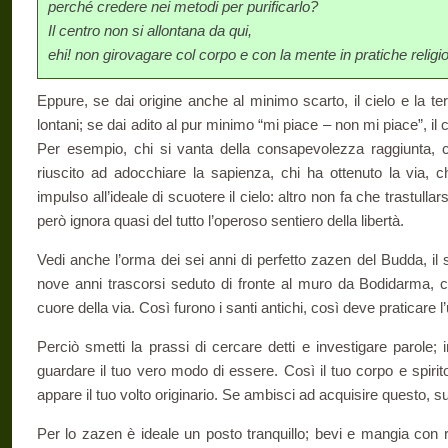
perché credere nei metodi per purificarlo?
Il centro non si allontana da qui,
ehi! non girovagare col corpo e con la mente in pratiche religi
Eppure, se dai origine anche al minimo scarto, il cielo e la 
lontani; se dai adito al pur minimo “mi piace – non mi piace”, il
Per esempio, chi si vanta della consapevolezza raggiunta, c
riuscito ad adocchiare la sapienza, chi ha ottenuto la via, ch
impulso all’ideale di scuotere il cielo: altro non fa che trastullar
però ignora quasi del tutto l’operoso sentiero della libertà.
Vedi anche l’orma dei sei anni di perfetto zazen del Budda, il s
nove anni trascorsi seduto di fronte al muro da Bodidarma, co
cuore della via. Così furono i santi antichi, così deve praticare 
Perciò smetti la prassi di cercare detti e investigare parole;
guardare il tuo vero modo di essere. Così il tuo corpo e spir
appare il tuo volto originario. Se ambisci ad acquisire questo, s
Per lo zazen è ideale un posto tranquillo; bevi e mangia con re