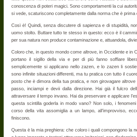
conoscenza di poteri magici. Sono comportamenti la cui autorità
si vede, scaturiscono completamente dalla norma che è prima de
Così è! Quindi, senza discutere di sapienza e di stupidità, n
uomo stolto. Buttare tutto te stesso in questo: ecco è il cammin
per sua natura non produce contaminazione e, attuandola, divi
Coloro che, in questo mondo come altrove, in Occidente e in Or
portano il sigillo della via e per di più fanno soffiare libe
semplicemente si applicano nello zazen, e lo zazen li sostien
sono infinite situazioni differenti, ma tu pratica con tutto il cuor
posto che è dimora della tua pratica, e non girovagare altrov
passo, inciampi e devii dalla direzione. Hai già il fulcro d
attraversare il tempo invano. Hai da preservare e applicare l’e
questa scintilla goderla in modo vano? Non solo, i fenomeni 
corso della vita assomiglia a un lampo, all’improvviso, ecc
finiscono.
Questa è la mia preghiera: che coloro i quali compongono la no