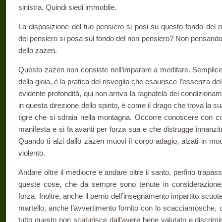
sinistra. Quindi siedi immobile.
La disposizione del tuo pensiero si posi su questo fondo del 
del pensiero si posa sul fondo del non pensiero? Non pensandoci.
dello zazen.
Questo zazen non consiste nell’imparare a meditare. Semplicem
della gioia, è la pratica del risveglio che esaurisce l’essenza del
evidente profondità, qui non arriva la ragnatela dei condizionamen
in questa direzione dello spirito, è come il drago che trova la s
tigre che si sdraia nella montagna. Occorre conoscere con cor
manifesta e si fa avanti per forza sua e che distrugge innanzitu
Quando ti alzi dallo zazen muovi il corpo adagio, alzati in mo
violento.
Andare oltre il mediocre e andare oltre il santo, perfino trapass
queste cose, che da sempre sono tenute in considerazione,
forza. Inoltre, anche il perno dell’insegnamento impartito scuo
martello, anche l’avvertimento fornito con lo scacciamosche, c
tutto questo non scaturisce dall’avere bene valutato e discrimi