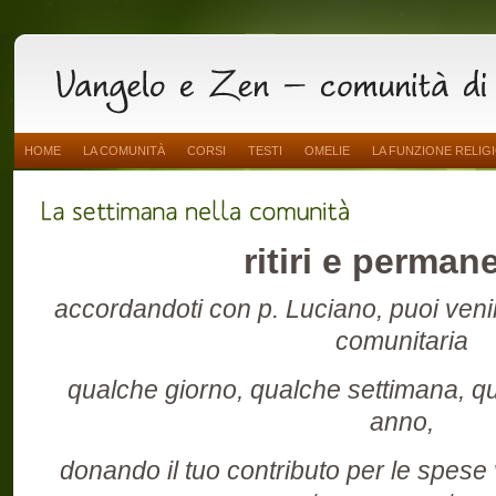
HOME
LA COMUNITÀ
CORSI
TESTI
OMELIE
LA FUNZIONE RELIG
ritiri e perman
accordandoti con p. Luciano, puoi venir
comunitaria
qualche giorno, qualche settimana, 
anno,
donando il tuo contributo per le spese v