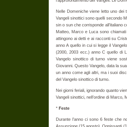
l’approfondimento dei Vangeli. Le Domeni
Nelle Domeniche viene letto uno dei tr
Vangeli sinottici sono quelli secondo M
sin o sun che corrisponde all’italiano 
Matteo, Marco e Luca sono chiamati co
attingono ai detti e ai racconti su Cri
anno A quello in cui si legge il Vang
(2000, 2003 ecc.) anno C quello di L
Vangelo sinottico di turno viene sos
Giovanni. Questo Vangelo, data la sua 
un anno come agli altri, ma i suoi dis
del Vangelo sinottico di turno.
Nei giorni feriali, ignorando quanto vie
Vangeli sinottici, nell’ordine di Marco,
*
Feste
Durante l’anno ci sono 6 feste che n
Assunzione (15 agosto), Ognissanti (1