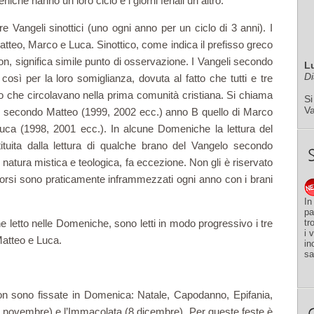
che hanno un loro ciclo e i giorni feriali un altro.
e Vangeli sinottici (uno ogni anno per un ciclo di 3 anni). I
atteo, Marco e Luca. Sinottico, come indica il prefisso greco
con, significa simile punto di osservazione. I Vangeli secondo
L
Di
sì per la loro somiglianza, dovuta al fatto che tutti e tre
sto che circolavano nella prima comunità cristiana. Si chiama
Si
V
elo secondo Matteo (1999, 2002 ecc.) anno B quello di Marco
uca (1998, 2001 ecc.). In alcune Domeniche la lettura del
tituita dalla lettura di qualche brano del Vangelo secondo
natura mistica e teologica, fa eccezione. Non gli è riservato
corsi sono praticamente inframmezzati ogni anno con i brani
In
pa
ne letto nelle Domeniche, sono letti in modo progressivo i tre
tr
i 
 Matteo e Luca.
in
sa
on sono fissate in Domenica: Natale, Capodanno, Epifania,
 novembre) e l’Immacolata (8 dicembre). Per queste feste è