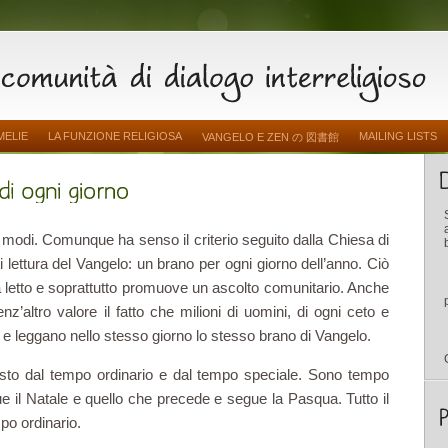
MELIE
LA FUNZIONE RELIGIOSA
MAILING LISTS
VANGELO E ZEN の 図書館
i modi. Comunque ha senso il criterio seguito dalla Chiesa di
 lettura del Vangelo: un brano per ogni giorno dell’anno. Ciò
ia letto e soprattutto promuove un ascolto comunitario. Anche
senz’altro valore il fatto che milioni di uomini, di ogni ceto e
sa e leggano nello stesso giorno lo stesso brano di Vangelo.
osto dal tempo ordinario e dal tempo speciale. Sono tempo
e il Natale e quello che precede e segue la Pasqua. Tutto il
po ordinario.