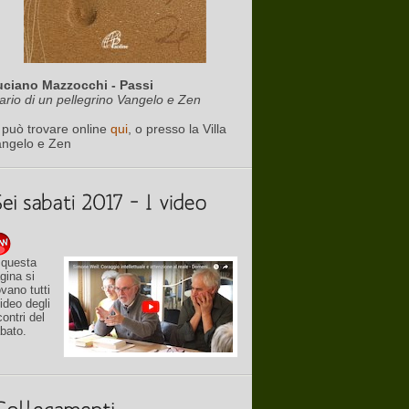
uciano Mazzocchi - Passi
ario di un pellegrino Vangelo e Zen
 può trovare online
qui
, o presso la Villa
angelo e Zen
 questa
gina si
ovano tutti
video degli
contri del
bato.