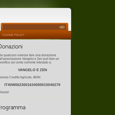
COOKIE POLICY
Se qualcuno volesse fare una donazione
all'associazione Vangelo e Zen può fare un
bonifico sul conto corrente intestato a:
VANGELO E ZEN
presso Credito Agricole, IBAN:
IT40W0623001634000015040279
Grazie!