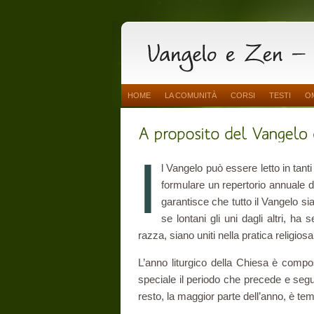
HOME
LA COMUNITÀ
CORSI
TESTI
O
I
l Vangelo può essere letto in tant
formulare un repertorio annuale di
garantisce che tutto il Vangelo s
se lontani gli uni dagli altri, ha 
razza, siano uniti nella pratica religio
L’anno liturgico della Chiesa è comp
speciale il periodo che precede e segu
resto, la maggior parte dell’anno, è tem