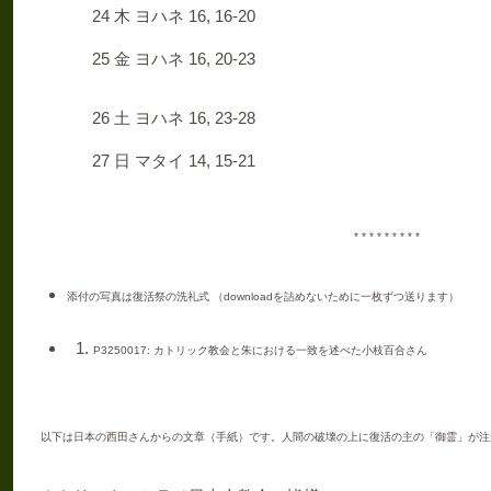
24
16, 16-20
木
ヨハネ
25
16, 20-23
金
ヨハネ
26
16, 23-28
土
ヨハネ
27
14, 15-21
日
マタイ
* * * * * * * * *
添付の写真は復活祭の洗礼式 （
download
を詰めないために一枚ずつ送ります）
P3250017:
カトリック教会と朱における一致を述べた小枝百合さん
以下は日本の西田さんからの文章（手紙）です。人間の破壊の上に復活の主の「御霊」が注