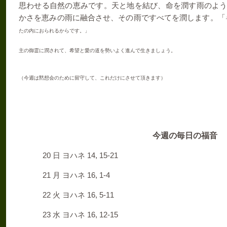
思わせる自然の恵みです。天と地を結び、命を潤す雨のよ
かさを恵みの雨に融合させ、その雨ですべてを潤します。「
たの内におられるからです。」
主の御霊に潤されて、希望と愛の道を勢いよく進んで生きましょう。
（今週は黙想会のために留守して、これだけにさせて頂きます）
今週の毎日の福音
20
14, 15-21
日
ヨハネ
21
16, 1-4
月
ヨハネ
22
16, 5-11
火
ヨハネ
23
16, 12-15
水
ヨハネ