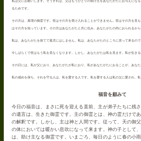
私は父にお願いします。そうすれば、父はもうひとりの助け主をあなたがたにお与えにな
る
るためです。
その方は、真理の御霊です。世はその方を受け入れることができません。世はその方を見も
はその方を知っています。その方はあなたがたと
共に住み、あなたがたの内におられるから
私は、あなたがたを捨てて孤児にはしません。私は、あなたがたのところに戻って来るので
今
しばらくで世はもう私を見なくなります。しかし、あなたがたは私を見ます。私が生きる
その日には、私が父におり、あなたがたが私におり、私があなたがたにおることが、あなた
私の戒めを保ち、それを守る人は、私を愛する人です。私を愛する人は私の父に愛され、私
福音を顧みて
今日の福音は、まさに死を迎える直前、主が弟子たちに残
の遺言は、生きた御霊です。主の御霊とは、神の霊だけで
の解釈です。しかし、主は神と人間です。従って、天の御
の体においては暖かい息吹になって来ます。神の子として
は、助け主なる御霊です。いまごろ、毎日のように春の小