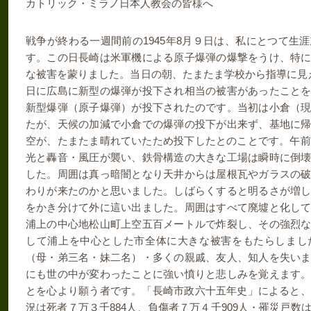
カトリック・ミラノ日本人教会の皆様へ
1945
8
戦争が終わる一週間前の
年
月９日は、私にとつて生涯
す。この日長崎は米軍機による原子爆弾の爆撃をうけ、特
な被害を蒙りました。当日の朝、たまたま学校から指導に見
日に広島に新型の爆弾が投下され相当の被害があったこと
新型爆弾（原子爆弾）が投下されたのです。当初は小倉（
たが、天候の加減で小倉での爆弾の投下が出来ず、基地に
空が、たまたま晴れていたため投下したとのことです。午前
光と轟音・風圧が襲い、鉄骨構造の大きな工場は瞬時に倒
した。周囲は真っ暗闇となり天井からは屋根瓦やガラスの
わりが来たのかと思いました。しばらくすると明るさが増
をかき分けて外に這い出ました。周囲はすべて廃墟と化し
浦上の中心地松山町上空五百メートルで炸裂し、その強烈
して浦上を中心とした市全体に大きな被害をもたらしまし
（母・弟三名・妹二名）・多くの親戚、友人、知人を失い
にも世の中が変わったことに強い憤りと悲しみを覚えます
とを心より願う者です。「長崎市政六十五年史」によると、
884
909
況は死者７万３千
人、負傷者７万４千
人・罹災戸数