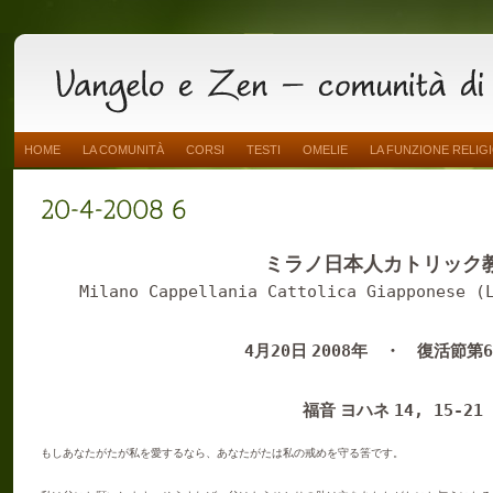
HOME
LA COMUNITÀ
CORSI
TESTI
OMELIE
LA FUNZIONE RELIG
ミラノ日本人カトリック
Milano Cappellania Cattolica Giapponese (
4
20
2008
6
月
日
年 ・ 復活節第
14, 15-21
福音 ヨハネ
もしあなたがたが私を愛するなら、あなたがたは私の戒めを守る筈です。