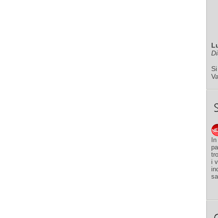
L
Di
Si
V
In
pa
tr
i 
in
sa