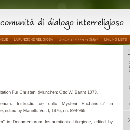
MELIE
LA FUNZIONE RELIGIOSA
MAILING LISTS
VANGELO E ZEN の 図書館
tation Fur Christen. (Mun­chen: Otto W. Barth) 1973.
er­ium: Instructio de cultu Mysterii Eucharistici” in
, edited by Marietti. VoI. I, 1976, nn. 899-965.
m” in Documentorum lnstaurationis Liturgicae, edited by