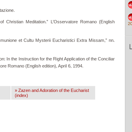
tazione.
f Christian Meditation.” L’Osser­vatore Romano (English
2
u­nione et Cultu Mysterii Eucharistici Extra Missam,” nn.
n: In the Instruction for the Right Application of the Conciliar
atore Romano (English edition), ApriI 6, 1994.
» Zazen and Adoration of the Eucharist
(index)