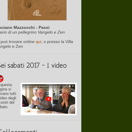
uciano Mazzocchi - Passi
ario di un pellegrino Vangelo e Zen
 può trovare online
qui
, o presso la Villa
angelo e Zen
 questa
gina si
ovano tutti
video degli
contri del
bato.