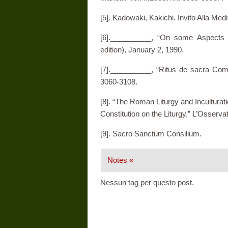
[5]. Kadowaki, Kakichi. Invito Alla Medi
[6].__________, “On some Aspects o
edition), January 2, 1990.
[7].__________, “Ritus de sacra Comm
3060-3108.
[8]. “The Roman Liturgy and Incultu­ratio
Constitution on the Liturgy,” L’Os­serv
[9]. Sacro Sanctum Consilium.
Notes «
Nessun tag per questo post.