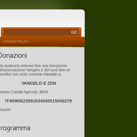
COOKIE POLICY
Se qualcuno volesse fare una donazione
all'associazione Vangelo e Zen può fare un
bonifico sul conto corrente intestato a:
VANGELO E ZEN
presso Credito Agricole, IBAN:
IT40W0623001634000015040279
Grazie!