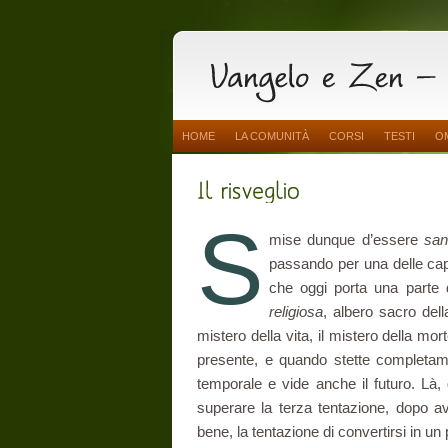
HOME
LA COMUNITÀ
CORSI
TESTI
O
S
mise dunque d’essere
sa
passando per una delle capit
che oggi porta una parte 
religiosa
, albero sacro dell
mistero della vita, il mistero della morte
presente, e quando stette completame
temporale e vide anche il futuro. Là,
superare la terza tentazione, dopo ave
bene, la tentazione di convertirsi in un