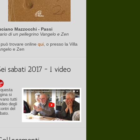
uciano Mazzocchi - Passi
ario di un pellegrino Vangelo e Zen
 può trovare online
qui
, o presso la Villa
angelo e Zen
 questa
gina si
ovano tutti
video degli
contri del
bato.