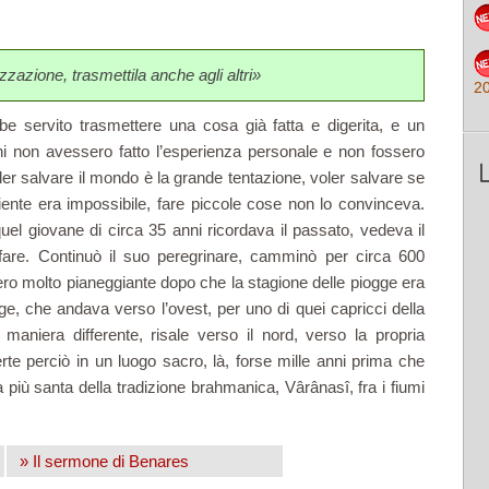
zzazione, trasmettila anche agli altri»
2
be servito trasmettere una cosa già fatta e digerita, e un
ni non avessero fatto l’esperienza personale e non fossero
ler salvare il mondo è la grande tentazione, voler salvare se
niente era impossibile, fare piccole cose non lo convinceva.
quel giovane di circa 35 anni ricordava il passato, vedeva il
are. Continuò il suo peregrinare, camminò per circa 600
iero molto pianeggiante dopo che la stagione delle piogge era
ge, che andava verso l’ovest, per uno di quei capricci della
 maniera differente, risale verso il nord, verso la propria
te perciò in un luogo sacro, là, forse mille anni prima che
à più santa della tradizione brahmanica, Vârânasî, fra i fiumi
» Il sermone di Benares