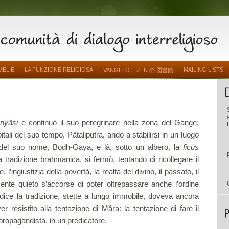
MELIE
LA FUNZIONE RELIGIOSA
MAILING LISTS
VANGELO E ZEN の 図書館
nnyâsi
e continuò il suo peregrinare nella zona del Gange;
ali del suo tempo, Pâtaliputra, andò a stabilirsi in un luogo
del suo nome, Bodh-Gaya, e là, sotto un albero, la
ficus
a tradizione brahmanica, si fermò, tentando di ricollegare il
, l’ingiustizia della povertà, la realtà del divino, il passato, il
nte quieto s’accorse di poter oltrepassare anche l’ordine
 dice la tradizione, stette a lungo immobile, doveva ancora
r resistito alla tentazione di Mâra: la tentazione di fare il
 propagandista, in un predicatore.