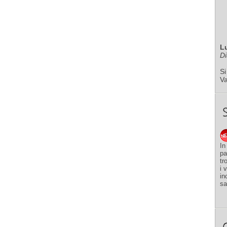
L
Di
Si
V
In
pa
tr
i 
in
sa