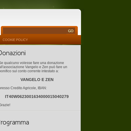
COOKIE POLICY
Se qualcuno volesse fare una donazione
all'associazione Vangelo e Zen può fare un
bonifico sul conto corrente intestato a:
VANGELO E ZEN
presso Credito Agricole, IBAN:
IT40W0623001634000015040279
Grazie!