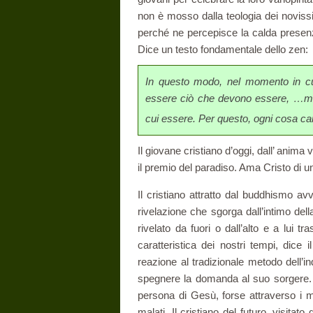
non è mosso dalla teologia dei noviss
perché ne percepisce la calda presenz
Dice un testo fondamentale dello zen:
In questo modo, nel momento in cui
essere ciò che devono essere, …mo
cui essere. Per questo, ogni cosa ca
Il giovane cristiano d’oggi, dall’ anim
il premio del paradiso. Ama Cristo di u
Il cristiano attratto dal buddhismo av
rivelazione che sgorga dall’intimo del
rivela­to da fuori o dall’alto e a lui t
caratteristica dei nostri tempi, dice
reazione al tradizio­nale metodo dell’in
spegnere la domanda al suo sorgere. Il
persona di Gesù, forse attraver­so i m
ma­lati. Il cristiano del futuro, visitato