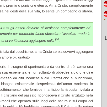
imi: premio o punizione eterna. Ama Cristo, sem­plicemente
a nei gesti della sua vita, lo sente un compagno di strada.
2
 tutti gli esseri davvero si dedicano completamente ad
mento per momento fanno sbocciare l’assoluto modo in
[5]
nta la verità senza aggiungere nulla
.
a visitata dal buddhismo, ama Cristo senza dovervi aggiungere
n amore più gratuito.
verte il bisogno di speri­mentare da dentro di sé, come una
la sua esperienza, e non soltanto di obbedire a ciò che gli è
rasmesso da altri incaricati a ciò. L’at­trazione al buddhismo,
 il bisogno esisten~iale d’esperienza dell’uomo moderno, in
dottrinamento, che fornisce in anticipo la risposta rivelata a
 cristiano del passato riconosceva il Cristo anzitutto nella
iracoli che operava sulle leggi della natura e sul corpo dei
 dalla spiritualità buddhista, rico­noscerà il Cristo nella natura