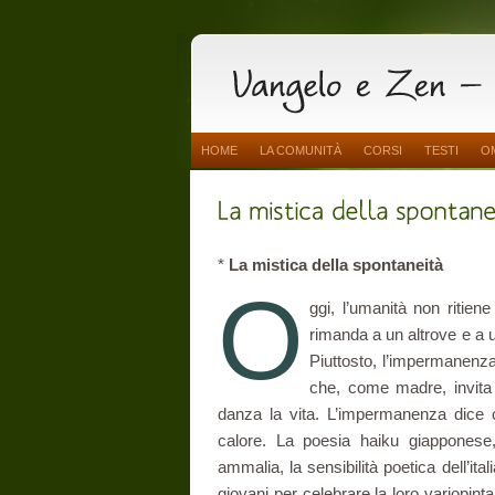
HOME
LA COMUNITÀ
CORSI
TESTI
O
*
La mistica della spontaneità
O
ggi, l’umanità non ritien
rimanda a un altrove e a 
Piuttosto, l’impermanenz
che, come madre, invita
danza la vita. L’impermanenza dice co
calore. La poesia haiku giapponese, 
ammalia, la sensibilità poetica dell’it
giovani per celebrare la loro variopinta