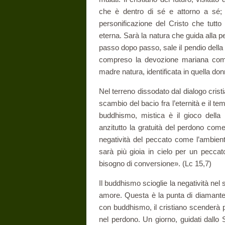
che è dentro di sé e attorno a sé; 
personificazione del Cristo che tutto so
eterna. Sarà la natura che guida alla 
passo dopo passo, sale il pendio della c
compreso la devozione mariana come l
madre natura, identificata in quella do
Nel terreno dissodato dal dialogo crist
scambio del bacio fra l’eternità e il temp
buddhismo, mistica è il gioco della 
anzitutto la gratuità del perdono come
negatività del peccato come l’ambien
sarà più gioia in cielo per un pecca
bisogno di conversione». (Lc 15,7)
Il buddhismo scioglie la negatività nel s
amore. Questa è la punta di diamante d
con buddhismo, il cristiano scenderà p
nel perdono. Un giorno, guidati dallo Sp