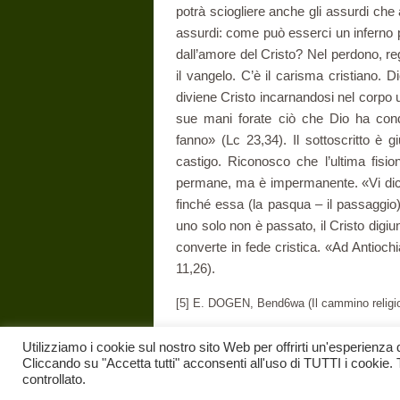
potrà sciogliere anche gli assurdi che
assurdi: come può esserci un inferno 
dall’a­more del Cristo? Nel perdono, reg
il vangelo. C’è il carisma cristiano.
diviene Cristo incarnandosi nel corpo u
sue mani forate ciò che Dio ha cond
fanno» (Lc 23,34). Il sottoscritto è 
castigo. Riconosco che l’ultima fisio
permane, ma è impermanente. «Vi dico
finché essa (la pasqua – il passaggio
uno solo non è passato, il Cristo digiu
con­verte in fede cristica. «Ad Antiochi
11,26).
[5] E. DOGEN, Bend6wa (Il cammino religio
LUCIANO MAZZOCCHI cappellano della 
Utilizziamo i cookie sul nostro sito Web per offrirti un'esperienza 
Cliccando su "Accetta tutti" acconsenti all'uso di TUTTI i cookie. 
Nessun tag per questo post.
controllato.