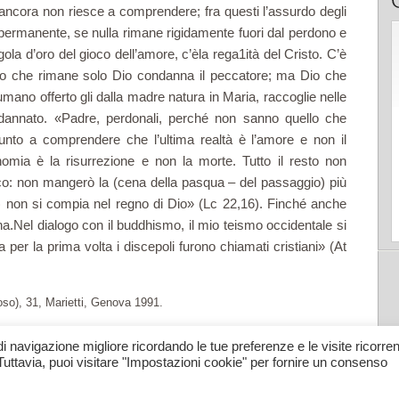
 ancora non riesce a compren­dere; fra questi l’assurdo degli
permanente, se nulla rimane rigidamente fuori dal perdono e
ola d’oro del gioco dell’amore, c’èla rega1ità del Cristo. C’è
 Dio che rimane solo Dio condanna il peccatore; ma Dio che
mano offerto gli dalla madre natura in Ma­ria, raccoglie nelle
annato. «Pa­dre, perdonali, perché non sanno quello che
giunto a comprendere che l’ultima realtà è l’amore e non il
nomia è la risurrezione e non la morte. Tutto il resto non
: non mangerò la (cena della pasqua – del passaggio) più
) non si compia nel regno di Dio» (Lc 22,16). Finché anche
na.Nel dialogo con il buddhismo, il mio teismo occidentale si
a per la prima volta i discepoli furono chiamati cristiani» (At
so), 31, Marietti, Genova 1991.
comunità cattolica di lingua giapponese di Milano
di navigazione migliore ricordando le tue preferenze e le visite ricorrent
Tuttavia, puoi visitare "Impostazioni cookie" per fornire un consenso