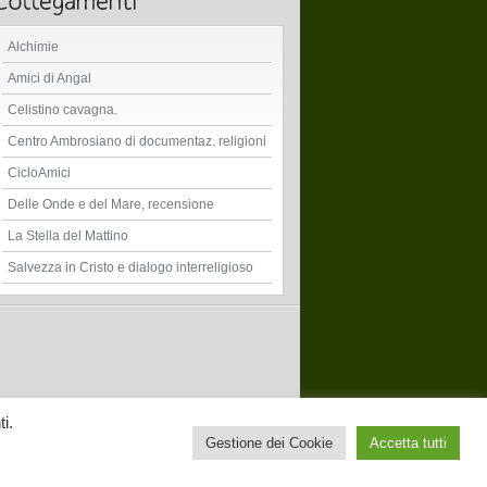
Alchimie
Amici di Angal
Celistino cavagna.
Centro Ambrosiano di documentaz. religioni
CicloAmici
Delle Onde e del Mare, recensione
La Stella del Mattino
Salvezza in Cristo e dialogo interreligioso
i.
Gestione dei Cookie
Accetta tutti