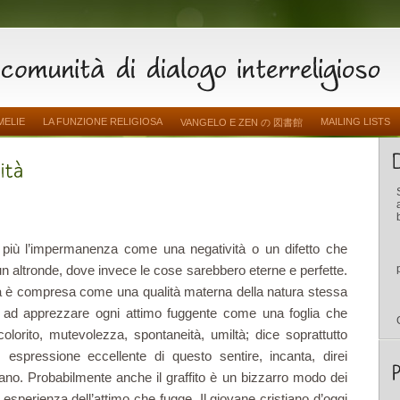
MELIE
LA FUNZIONE RELIGIOSA
MAILING LISTS
VANGELO E ZEN の 図書館
e più l’impermanenza come una nega­tività o un difetto che
un altronde, dove invece le cose sarebbero eterne e perfette.
a è compresa come una qualità materna della natura stessa
 ad apprezzare ogni attimo fuggente come una foglia che
lorito, mutevolezza, spon­taneità, umiltà; dice soprattutto
espressione eccellente di questo sentire, incanta, direi
aliano. Probabilmente anche il graffito è un bizzarro modo dei
 esperienza dell’attimo che fugge. Il giovane cristiano d’oggi