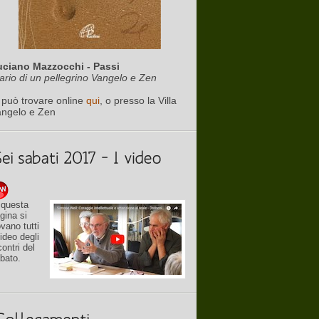
uciano Mazzocchi - Passi
ario di un pellegrino Vangelo e Zen
 può trovare online
qui
, o presso la Villa
angelo e Zen
 questa
gina si
ovano tutti
video degli
contri del
bato.