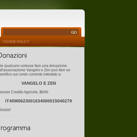
COOKIE POLICY
Se qualcuno volesse fare una donazione
all'associazione Vangelo e Zen può fare un
bonifico sul conto corrente intestato a:
VANGELO E ZEN
presso Credito Agricole, IBAN:
IT40W0623001634000015040279
Grazie!