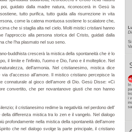
poi, guidato dalla madre natura, riconoscerà in Gesù la
stiene, tutto purifica, tutto guida alla risurre­zione in vita
persona, come la catena montuosa sostiene lo scalatore che,
L
ima che si staglia alta nel cielo. Molti mistici cristiani hanno
Di
’approccio alla persona storica del Cristo, guidati dalla
Si
nna che l’ha plasmato nel suo seno.
V
iano-buddhista crescerà la mistica della spontaneità che è lo
o, il limite e l’infinito, l’uomo e Dio, l’uno e il molteplice. Nel
naturalezza, dell’armonia. Nel cristianesimo, mistica dice
 via d’accesso all’amore. Il mistico cristiano percepisce la
te connaturale al gioco dell’amore di Dio. Gesù Disse: «Ci
In
tore convertito, che per novantanove giusti che non hanno
pa
tr
i 
in
sa
ilenzio; il cristiane­simo redime la negatività nel perdono dell’
ella differenza mistica tra lo zen e il vangelo. Nel dia­logo
iù profondamente nella mistica della spontaneità dell’amore
irito che nel dialogo svolge la parte principale, il cristiano