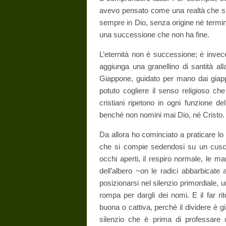
avevo pensato come una realtà che si r
sempre in Dio, senza origine né termin
una successione che non ha fine.
L’eternità non è successione; è inve
aggiunga una granellino di santità all
Giappone, guidato per mano dai giapp
potuto cogliere il senso religioso che
cristiani ri­petono in ogni funzione d
benché non nomini mai Dio, né Cristo.
Da allora ho cominciato a praticare l
che si compie sedendosi su un cusci­
occhi aperti, il respiro normale, le m
dell’albero ~on le radici abbarbicate al
posizionarsi nel silenzio pri­mordiale
rompa per dargli dei nomi. E il far rit
buona o cattiva, perché il dividere è gi
silenzio che è prima di professare