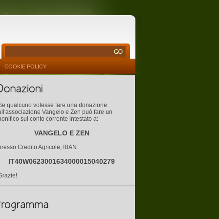
COOKIE POLICY
Se qualcuno volesse fare una donazione
all'associazione Vangelo e Zen può fare un
bonifico sul conto corrente intestato a:
VANGELO E ZEN
presso Credito Agricole, IBAN:
IT40W0623001634000015040279
Grazie!