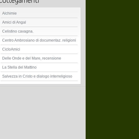
Alchimie
Amici di Angal
Celistino cavagna.
Centro Ambrosiano di documentaz. religioni
CicloAmici
Delle Onde e del Mare, recensione
La Stella del Mattino
Salvezza in Cristo e dialogo interreligioso