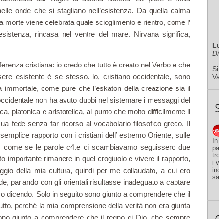
nelle onde che si stagliano nell’esistenza. Da quella calma
La morte viene celebrata quale scioglimento e rientro, come l’
esistenza, rincasa nel ventre del ma­re. Nirvana significa,
L
Di
ferenza cristiana: io credo che tutto è creato nel Verbo e che
Si
sere esistente è se stesso. lo, cristiano occidentale, sono
V
a immortale, come pure che l’eskaton della creazione sia il
 occidentale non ha avuto dubbi nel sistemare i messaggi del
a, platonica e aristotelica, al punto che molto difficilmen­te il
sua fede senza far ricorso al vocabolario filosofico greco. Il
emplice rapporto con i cristiani dell’ estremo Oriente, sulle
In
o, come se le parole c4.e ci scambiavamo seguissero due
pa
tr
tato importante rimanere in quel crogiuolo e vivere il rapporto,
i 
ggio della mia cultura, quindi per me collaudato, a cui ero
in
sa
ede, parlando con gli orien­tali risultasse inadeguato a captare
avo dicendo. Solo in seguito sono giunto a comprendere che il
utto, perché la mia compren­sione della verità non era giunta
ono giunto a comprendere che il regno di Dio, che sempre