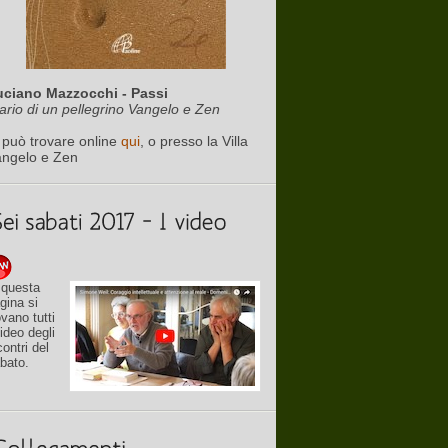
uciano Mazzocchi - Passi
ario di un pellegrino Vangelo e Zen
 può trovare online
qui
, o presso la Villa
angelo e Zen
 questa
gina si
ovano tutti
video degli
contri del
bato.