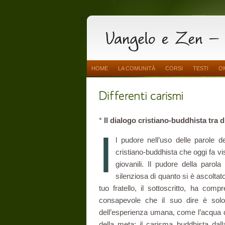
HOME
LA COMUNITÀ
CORSI
TESTI
O
*
Il dialogo cristiano-buddhista tra d
I
l pudore nell’uso delle parole 
cristiano-buddhista che oggi fa vi
giovanili. Il pu­dore della parola
silenziosa di quanto si è ascoltato
tuo fratello, il sottoscritto, ha com­
consapevole che il suo dire è solo
dell’esperienza umana, come l’acqua dall
della meta; il carisma budd­hista dalla