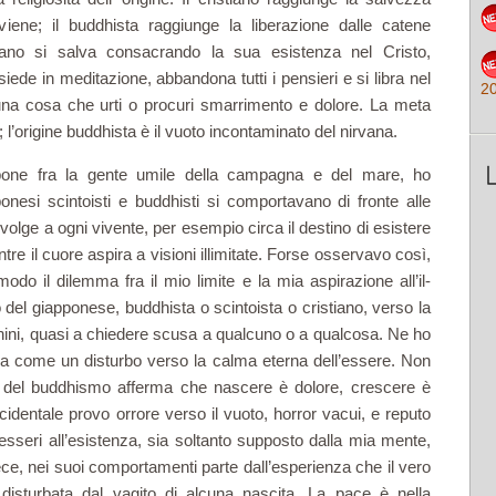
iene; il buddhista raggiunge la liberazione dalle catene
ristiano si salva consacrando la sua esistenza nel Cristo,
 siede in meditazione, abbandona tutti i pensieri e si libra nel
2
una cosa che urti o pro­curi smarrimento e dolore. La meta
; l’origine buddhista è il vuoto incontaminato del nirvana.
appone fra la gente umile della campagna e del mare, ho
nesi scintoisti e buddhisti si comportavano di fronte alle
olge a ogni vivente, per esempio circa il desti­no di esistere
tre il cuore aspira a visioni illimitate. Forse osservavo così,
odo il dilemma fra il mio limite e la mia aspirazione all’il­
 del giapponese, buddhista o scintoista o cristiano, verso la
­ni, quasi a chiedere scusa a qualcuno o a qualcosa. Ne ho
nza come un disturbo verso la calma eterna dell’essere. Non
ità del buddhismo afferma che nascere è dolore, crescere è
cidentale provo orrore verso il vuoto, horror vacui, e re­puto
 esseri all’esistenza, sia sol­tanto supposto dalla mia mente,
vece, nei suoi comportamenti parte dall’esperienza che il vero
disturbata dal vagito di alcuna nascita. La pace è nella