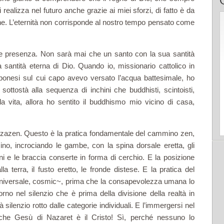
ealizza nel futuro anche grazie ai miei sforzi, di fatto è da
e. L’eterni­tà non corrisponde al nostro tempo pensato come
ce presenza. Non sarà mai che un santo con la sua santità
a santità eterna di Dio. Quando io, missionario cattolico in
onesi sul cui capo avevo versato l’acqua battesimale, ho
 sottostà alla sequenza di inchini che buddhisti, scintoisti,
ella vita, allora ho sentito il buddhismo mio vicino di casa,
o zazen. Questo è la pratica fondamentale del cammino zen,
no, incrociando le gambe, con la spina dorsale eretta, gli
ani e le braccia conserte in forma di cerchio. E la posizione
la terra, il fusto eretto, le fronde distese. E la pratica del
, universale, cosmic~, prima che la consapevolezza umana lo
orno nel silenzio che è prima della divisione della realtà in
à silenzio rotto dalle categorie individuali. E l’immergersi nel
 che Gesù di Nazaret è il Cristo! Sì, perché nessuno lo