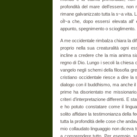
profondità del mare dell’essere, non 
rimane galvanizzato tutta la s~a vita. 
oÌl~a che, dopo essersi elevata all’ 
appunto, spegnimento o scioglimento.
A me occidentale rimbalza chiara la dif
proprio nella sua creaturalità ogni es
incline a credere che la mia anima si
regno di Dio. Lungo i secoli la chiesa
vangelo negli schemi della filosofia grec
cristiano occidentale riesce a dire la 
dialogo con il buddhismo, ma anche il s
prime ha disorientato me missionari
criteri d’interpretazione differenti. E s
e ho potuto constatare come il lingua
solito affidare la testimonianza della f
tutta la profondità delle cose che and
mio collaudato linguaggio non diceva t
a comprendere tutto. Per esempio, s