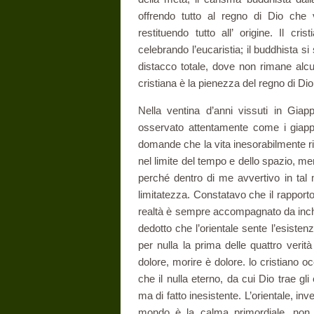
offrendo tutto al regno di Dio che v
restituendo tutto all’ origine. Il c
celebrando l’eucaristia; il buddhista si
distacco totale, dove non rimane alc
cristiana è la pienezza del regno di Dio
Nella ventina d’anni vissuti in Gi
osservato attentamente come i giappo
domande che la vita inesorabilmente riv
nel limite del tempo e dello spazio, men
perché dentro di me avverti­vo in tal m
limitatezza. Constatavo che il rapporto
realtà è sempre accompagnato da inchi
dedotto che l’orientale sente l’esiste
per nulla la prima delle quattro ver
dolore, morire è dolore. lo cristiano oc
che il nulla eterno, da cui Dio trae gli
ma di fatto inesistente. L’orientale, in
mon­do è la calma primordiale, non 