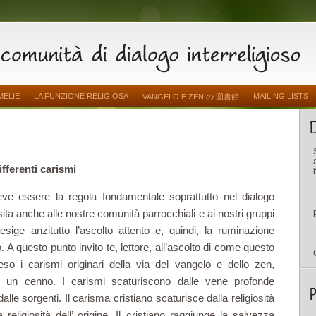
MELIE
LA FUNZIONE RELIGIOSA
MAILING LISTS
VANGELO E ZEN の 図書館
ifferenti carismi
deve essere la regola fondamentale soprattutto nel dialogo
sita anche alle nostre comunità parrocchiali e ai nostri gruppi
 esige anzitutto l’ascolto attento e, quindi, la rumi­nazione
. A questo punto invito te, lettore, all’ascolto di come questo
preso i carismi originari della via del vangelo e dello zen,
 un cenno. I carismi scaturiscono dalle vene profonde
e sorgenti. Il cari­sma cristiano scaturisce dalla religiosità
 religiosità dell’ origine. Il cristiano raggiunge la salvezza