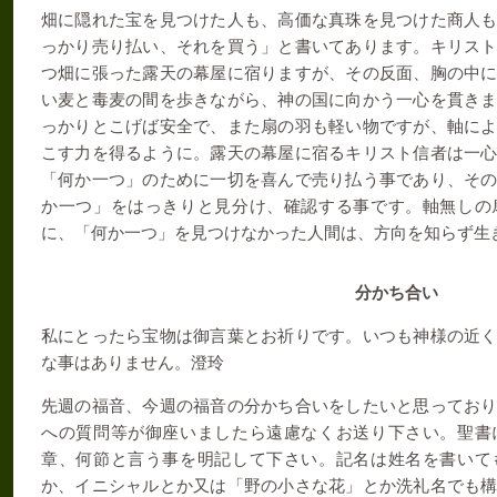
畑に隠れた宝を見つけた人も、高価な真珠を見つけた商人
っかり売り払い、それを買う」と書いてあります。キリス
つ畑に張った露天の幕屋に宿りますが、その反面、胸の中
い麦と毒麦の間を歩きながら、神の国に向かう一心を貫き
っかりとこげば安全で、また扇の羽も軽い物ですが、軸に
こす力を得るように。露天の幕屋に宿るキリスト信者は一
「何か一つ」のために一切を喜んで売り払う事であり、そ
か一つ」をはっきりと見分け、確認する事です。軸無しの
に、「何か一つ」を見つけなかった人間は、方向を知らず生
分かち合い
私にとったら宝物は御言葉とお祈りです。いつも神様の近
な事はありません。澄玲
先週の福音、今週の福音の分かち合いをしたいと思ってお
への質問等が御座いましたら遠慮なくお送り下さい。聖書
章、何節と言う事を明記して下さい。記名は姓名を書いて
か、イニシャルとか又は「野の小さな花」とか洗礼名でも