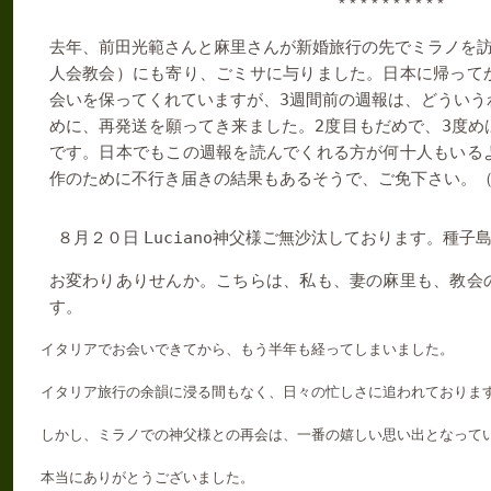
* * * * * * * * * *
去年、前田光範さんと麻里さんが新婚旅行の先でミラノを
人会教会）にも寄り、ごミサに与りました。日本に帰って
3
会いを保ってくれていますが、
週間前の週報は、どういう
2
3
めに、再発送を願ってき来ました。
度目もだめで、
度め
です。日本でもこの週報を読んでくれる方が何十人もいる
作のために不行き届きの結果もあるそうで、ご免下さい。
Luciano
８月２０日
神父様ご無沙汰しております。種子
お変わりありせんか。こちらは、私も、妻の麻里も、教会
す。
イタリアでお会いできてから、もう半年も経ってしまいました。
イタリア旅行の余韻に浸る間もなく、日々の忙しさに追われておりま
しかし、ミラノでの神父様との再会は、一番の嬉しい思い出となって
本当にありがとうございました。