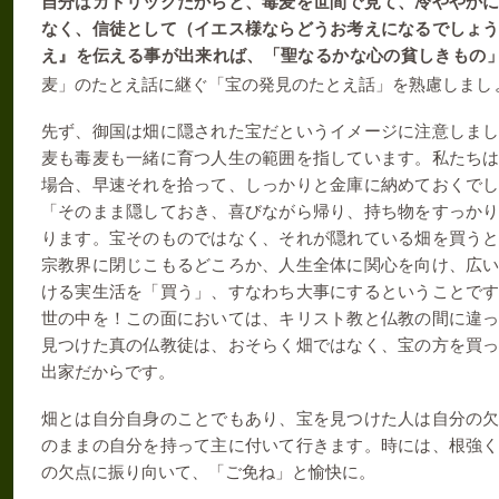
自分はカトリックだからと、毒麦を世間で見て、冷ややか
なく、信徒として（イエス様ならどうお考えになるでしょ
え』を伝える事が出来れば、「聖なるかな心の貧しきもの
麦」のたとえ話に継ぐ「宝の発見のたとえ話」を熟慮しまし
先ず、御国は畑に隠された宝だというイメージに注意しま
麦も毒麦も一緒に育つ人生の範囲を指しています。私たち
場合、早速それを拾って、しっかりと金庫に納めておくで
「そのまま隠しておき、喜びながら帰り、持ち物をすっか
ります。宝そのものではなく、それが隠れている畑を買う
宗教界に閉じこもるどころか、人生全体に関心を向け、広
ける実生活を「買う」、すなわち大事にするということで
世の中を！この面においては、キリスト教と仏教の間に違
見つけた真の仏教徒は、おそらく畑ではなく、宝の方を買
出家だからです。
畑とは自分自身のことでもあり、宝を見つけた人は自分の
のままの自分を持って主に付いて行きます。時には、根強
の欠点に振り向いて、「ご免ね」と愉快に。