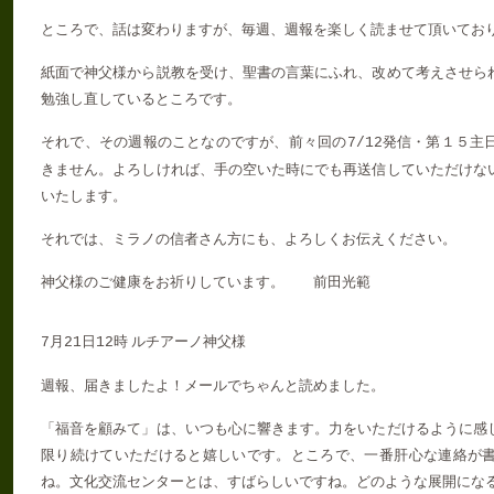
ところで、話は変わりますが、毎週、週報を楽しく読ませて頂いてお
紙面で神父様から説教を受け、聖書の言葉にふれ、改めて考えさせら
勉強し直しているところです。
それで、その週報のことなのですが、前々回の
発信・第１５主
7/12
きません。よろしければ、手の空いた時にでも再送信していただけな
いたします。
それでは、ミラノの信者さん方にも、よろしくお伝えください。
神父様のご健康をお祈りしています。 前田光範
月
日
時 ルチアーノ神父様
7
21
12
週報、届きましたよ！メールでちゃんと読めました。
「福音を顧みて」は、いつも心に響きます。力をいただけるように感
限り続けていただけると嬉しいです。ところで、一番肝心な連絡が
ね。文化交流センターとは、すばらしいですね。どのような展開にな