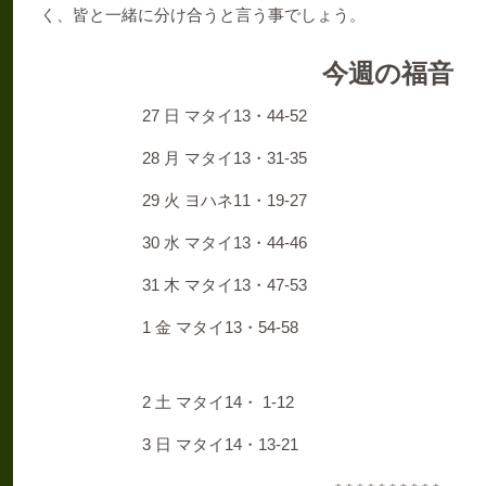
く、皆と一緒に分け合うと言う事でしょう。
今週の福音
27
13
44-52
日 マタイ
・
28
13
31-35
月 マタイ
・
29
11
19-27
火 ヨハネ
・
30
13
44-46
水 マタイ
・
31
13
47-53
木 マタイ
・
1
13
54-58
金 マタイ
・
2
14
1-12
土 マタイ
・
3
14
13-21
日 マタイ
・