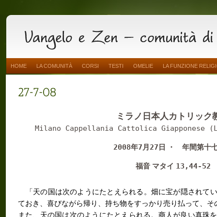
HOME
LA COMUNITÀ
CORSI
TESTI
OMELIE
LA FUNZIONE RELIG
ミラノ日本人カトリック
Milano Cappellania Cattolica Giapponese (
2008
7
27
年
月
日 ・ 年間第十
13,44-52
福音 マタイ
「天の国は次のようにたとえられる。畑に宝が隠されて
ておき、喜びながら帰り、持ち物をすっかり売り払って、そ
また、天の国は次のようにたとえられる。商人が良い真珠