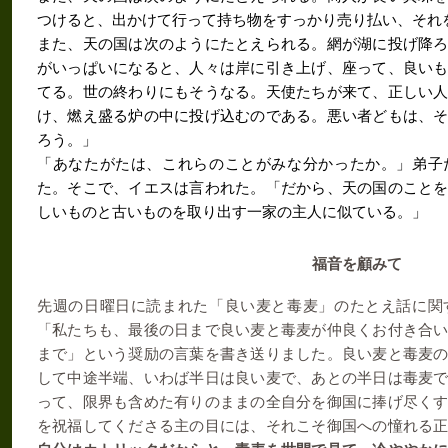
つけると、出かけて行って持ち物をすっかり売り払い、それ
また、天の国は次のようにたとえられる。網が湖に投げ降
がいっぱいになると、人々は岸に引き上げ、座って、良い
てる。世の終わりにもそうなる。天使たちが来て、正しい
け、燃え盛る炉の中に投げ込むのである。悪い者どもは、
ろう。」
「あなたがたは、これらのことがみな分かったか。」弟子
た。そこで、イエスは言われた。「だから、天の国のこと
しいものと古いものを取り出す一家の主人に似ている。」
福音を顧みて
先週の日曜日に読まれた「良い麦と毒麦」のたとえ話に関
「私たちも、最後の日まで良い麦と毒麦が仲良くお付き合
まで」という奨励の言葉を書き送りました。良い麦と毒麦
して中途半端、いわば半日は良い麦で、あとの半日は毒麦
って、限界も含めた有りのままの全自分を御国に捧げ尽く
を祝福してくださる主の目には、それこそ御国への憧れる