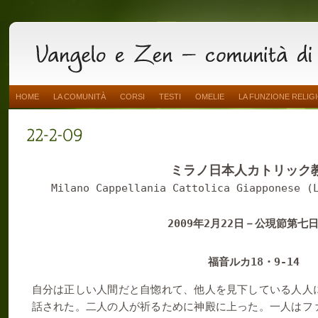
HOME
LA COMUNITÀ
CORSI
TESTI
OMELIE
LA FUNZIONE RELIG
ミラノ日本人カトリック
Milano Cappellania Cattolica Giapponese (
2009
2
22
年
月
日－公現節第七
18
9-14
福音ルカ
・
自分は正しい人間だと自惚れて、他人を見下している人人
話された。二人の人が祈るために神殿に上った。一人はフ