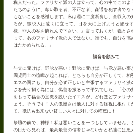
税人だった。ファリサイ派の人は立って、心の中でこのよ
たちのように、奪い取る者、不正な者、姦通を犯す者でな
もないことを感謝します。私は週に二度断食し、全収入の
ろが、徴税人は遠くに立って、目を天に上げようと燃せ
様、罪人の私を憐れんで下さい。』言っておくが、義とさ
って、あのファリサイ派の人ではない。誰でも、自分を高
はたかめられる。」
福音を顧みて
与党に聞けば、野党が悪い！野党に聞けば、与党が悪い事
園児同士の喧嘩が起これば、どちらも自分が正しくて、相
エスの国にも、自分が必ず正しいと主張するファリサイ派
さを売り捌く為には、偽善を振るって平気でした。「心の
をもって福音の宣教を説いたイエスが、どれほどファリサ
ょう。そうです！人の傲慢さは他人に対する軽視に根付く
て、抵抗も出来ない貧しい人々に対しての軽蔑に！
祭壇の前で、神様！私は悪いことを一つもしていません、
の目から見れば、最高最善の信者じゃないかと私達には思