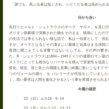
「誰でも、高ぶる者は低くされ、へりくだる者は高められ
分かち合い
先日リヒャルト・シュトラウスのオペラ「サロメ」を見に
ポリタン歌劇場で演奏された物をそのまま、映画にしたの
の生活では考えられない様な話で、私は一信者として、洗
すが、オペラとなるとその凄まじい最後と迫真せまる演技
客席に聞こえてくる音響ではないとしても、その声の響き
R
1864
1949
た。
・シュトラウスは
～
ドイツの後期ロマン派
ストラにとっても相当なリハーサルを積んで音楽性を追及
変化、状況、音と音との飛躍も見事に綺麗に歌いこなすドラ
つのヴェールの踊り」を
バレリーナが代役をしていました
く、高い要求は人間を進化させるという事を実感させられま
今週の福音
22 (
)
18
9-14
日
ルカ
・
23 (
12
13-17
月）マルコ
・