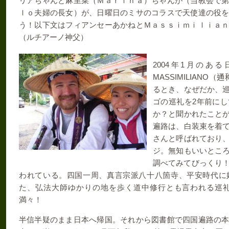
リアちゃんと麻里菜（Ｍａｒｉｎａ）ちゃんが（当教会で
ｌｏ夫婦の長女）が、日曜日のミサのコラスで天使達の役
う！以下文はフィアンセーあかねとＭａｓｓｉｍｉｌｉａ
（ルチアーノ神父）
2004
年
1
月のある
MASSIMILIANO
（
通
るとき、なぜだか、
ゴの巡礼を
2
年前にし
か？と聞かれたこと
遍路は、白装束を着
さんと呼ばれており
ジ。無知もいいとこ
調べてみてびっくり
われている。四国一周、真言宗派八十八箇寺、平安時代に
た、弘法大師ゆかりの地を歩く道中修行とも言われる巡
満々！
半信半疑のまま日本へ帰国。それから図書館で四国遍路の