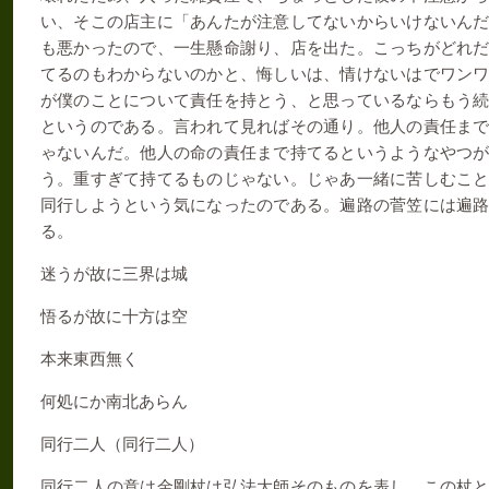
い、そこの店主に
「あんたが注意してないからいけないん
も悪かったので、一生懸命謝り、店を出た。こっちがどれ
てるのもわからないのかと、悔しいは、情けないはでワン
が僕のことについて責任を持とう、と思っているならもう
というのである。言われて見ればその通り。他人の責任ま
ゃないんだ。他人の命の責任まで持てるというようなやつ
う。重すぎて持てるものじゃない。じゃあ一緒に苦しむこ
同行しようという気になったのである。遍路の菅笠には遍
る。
迷うが故に三界は城
悟るが故に十方は空
本来東西無く
何処にか南北あらん
同行二人（同行二人）
同行二人の意は金剛杖は弘法大師そのものを表し、この杖