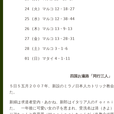
24 (
)
12
18-27
火
マルコ
・
25 (
)
12
38-44
水
マルコ
・
26 (
)
13
9-13
木
マルコ
・
27 (
)
13
28-31
金
マルコ
・
28 (
)
3
1-6
土
マルコ
・
01 (
)
4
1-11
日
マタイ
・
四国お遍路「同行三人」
５日５五月２００７年、新設のミラノ日本人カトリック教
た。
新婦は求道者堂内・あかね、新郎はイタリア人のＦｏｒｎ
た。 一年後に可愛い女の子を恵まれ、受洗名は清（きよ