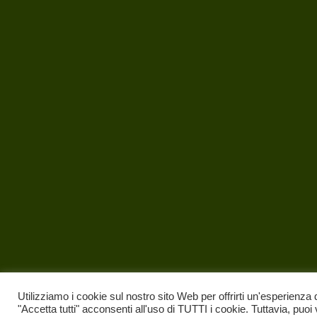
Utilizziamo i cookie sul nostro sito Web per offrirti un'esperienza 
"Accetta tutti" acconsenti all'uso di TUTTI i cookie. Tuttavia, puoi