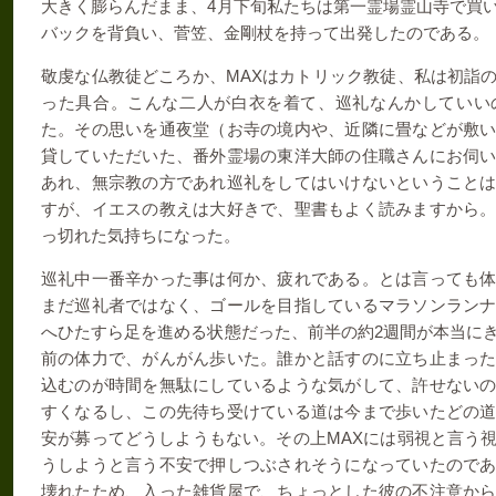
大きく膨らんだまま、
4
月下旬私たちは第一霊場霊山寺で買
バックを背負い、菅笠、金剛杖を持って出発したのである。
敬虔な仏教徒どころか、
MAX
はカトリック教徒、私は初詣
った具合。こんな二人が白衣を着て、巡礼なんかしていい
た。その思いを通夜堂（お寺の境内や、近隣に畳などが敷
貸していただいた、番外霊場の東洋大師の住職さんにお伺
あれ、無宗教の方であれ巡礼をしてはいけないということ
すが、イエスの教えは大好きで、聖書もよく読みますから
っ切れた気持ちになった。
巡礼中一番辛かった事は何か、疲れである。とは言っても
まだ巡礼者ではなく、ゴールを目指しているマラソンラン
へひたすら足を進める状態だった、前半の約
2
週間が本当に
前の体力で、がんがん歩いた。誰かと話すのに立ち止まっ
込むのが時間を無駄にしているような気がして、許せない
すくなるし、この先待ち受けている道は今まで歩いたどの
安が募ってどうしようもない。その上
MAX
には弱視と言う
うしようと言う不安で押しつぶされそうになっていたので
壊れたため、入った雑貨屋で、ちょっとした彼の不注意か