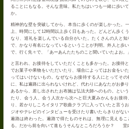
ることにもなる。そんな意味。私たちはいつも一緒に歩い
か。
精神的な壁を突破してから、本当に歩くのが楽しかった。
上、時間にして
12
時間以上歩く日もあった。どんどん歩く
なり、巡礼を楽しんでいる自分がいた。たくさんの人と知
で、かなり有名になっているということが判明。外人と歩
で、行く先々で、「あーあんたたちのこと聞いていたよお。
と言われ、お接待をしていただくことも多かった。お接待
でお菓子や果物をいただいたり、場合によってはお金をい
ってはいけないもの。なぜならお接待する人にとってその
に、私は遍路に出られないけれど、代わりにあなたがお参
あるから、差し出されたお布施は弘法大師へのもの。とい
たり、会う人、会う人次から次へと巨大夏みかんをお接待
り、若かりしころイタリア歌曲クラブに入っていたと言う
ジオやテレビのインタビューを受けたり書いたらきりがない
遍路は終わった。遍路で得たものそれは、無理に見えるこ
る。だから前を向いて進もうそんなところだろうか？ 堂