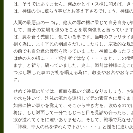
は、そうではありません。何故かとイエス様に問えば、き
は、神様の心に逆らう事だとお答え下さるでしょう。神様
人間の最悪点の一つは、他人の罪の機に乗じて自分自身が
して、自分の立場を強めることを弱肉強食と言っていま
ば、屍を食う禿鷹に、似ている事です。当時のファリサイ
捌く為に、よく平民の弱点をだしにしたりし、宗教的な規
の前でも自分達の優勢を誇っていました。神殿に参ったフ
は他の人の様に・・・犯す者ではなく・・・また、この徴
ます」と祈り、驕っていました。史上、戦前は神様にえこ
つぶし殺した事のお礼を唱える為に、教会やお宮やお寺
に。
せめて神様の前では、仮面を脱いで裸になりましょう。お
か水を注いで、洗礼の流れを連想して元の素直さに戻りま
如何に快い事かを覚えて、そこから生き方を、改めるので
将は、もし対面して一分でもじっと目を見詰め合ったら、
涙が溢れてくるに違いありません。そして、戦場で死なせ
「神様、罪人の私を憐れんで下さい・・・」と謝るに違い