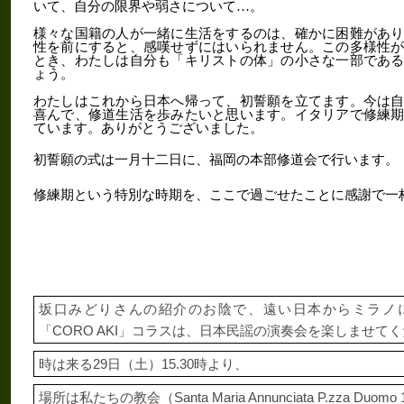
いて、自分の限界や弱さについて…。
様々な国籍の人が一緒に生活をするのは、確かに困難があ
性を前にすると、感嘆せずにはいられません。この多様性
とき、わたしは自分も「キリストの体」の小さな一部であ
ょう。
わたしはこれから日本へ帰って、初誓願を立てます。今は
喜んで、修道生活を歩みたいと思います。イタリアで修練
ています。ありがとうございました。
初誓願の式は一月十二日に、福岡の本部修道会で行います。
修練期という特別な時期を、ここで過ごせたことに感謝で一
坂口みどりさんの紹介のお陰で、遠い日本からミラノ
CORO AKI
「
」コラスは、日本民謡の演奏会を楽しませてく
29
15.30
時は来る
日（土）
時より、
Santa Maria Annunciata P.zza Duomo 
場所は私たちの教会（