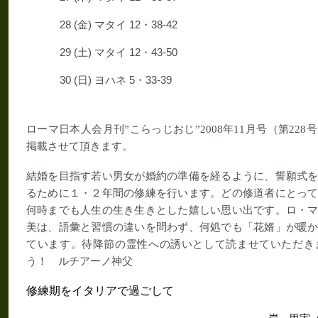
28 (
)
12
38-42
金
マタイ
・
29 (
)
12
43-50
土
マタイ
・
30 (
)
5
33-39
日
ヨハネ
・
ローマ日本人会月刊”こらっじおじ”
2008
年
11
月号（第
228
号
掲載させて頂きます。
結婚を目指
す若い男女が婚約の準備を経るように、誓願式
るために１・２年間の修練を行います。どの修道者にとっ
何時までも人生の生き生きとした嬉しい思い出です。ロ・
美は、語彙と習慣の違いを問わず、何処でも「花婿」が暖
ています。待降節の霊性への誘いとして読ませていただき
う！ ルチアーノ神父
修練期をイタリアで過ごして