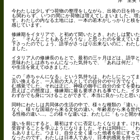
岸 里実
今わたしは少しずつ荷物の整理をしながら、出発の日を待
も関わらず、いつの間にか荷物は増えてしまいました。増
す。わたしの内なる土地には、一本の若木がしっかりと枝
感じています。
修練期をイタリアで、と初めて聞いたとき、わたしは驚い
と、「そんなこともあるだろうな」と思ったのを覚えてい
下さったのでしょう、語学がさっぱり出来ないのに、わた
ました。
イタリア人の修練長のもとで、最初の三ヶ月ほどは、語学
意味わたしは赤ちゃんになった気持ちで、「あれは何だ」
や生活を覚えてゆきました。
この「赤ちゃんになる」という気持ちは、わたしにとって
言い換えると、一人前の大人としての自分のやり方でなく
む感覚でした。それは正に、神様の御手に自分の全てを委
思えばこの態度は、修練期に最も要求される事でした。イ
わずかでも身につけることができて、本当に良かったと思い
同時にわたしは共同体の生活の中で、様々な種類の「違い
なく、様々な国籍から来る文化の違い、年齢差から来る世
る性格の違い…。この様々な違いは、わたしに「もっと開か
違いを前にすると、最初はすぐに否定したくなります。け
受容することを学ぶようになりました。それは同時に、「
もありました。つまり、自分と全く違った他者を前にする
なったのです。わたしは日本人であり、日本的感覚を持っ