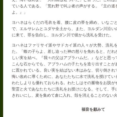
ている人である。「荒れ野で叫ぶ者の声がする。『主の道
よ。』」
ヨハネはらくだの毛衣を着、腰に皮の帯を締め、いなご
で、エルサレムとユダヤ全土から、また、ヨルダン川沿い
に来て、罪を告白し、ヨルダン川で彼から洗礼を受けた。
ヨハネはファリサイ派やサドカイ派の人々が大勢、洗礼
た。「蝮の子らよ、差し迫った神の怒りを免れると、だれ
しい実を結べ。『我々の父はアブラハムだ。』などと思っ
こんな石からでも、アブラハムの子たちを造り出すことが
に置かれている。良い実を結ばない木はみな、切り倒され
悔い改めに導くために、あなたたちに水で洗礼を授けてい
わたしよりも優れておられる。わたしはその履物をお脱が
聖霊と火であなたたちに洗礼をお授けになる。そして、手
きれいにし、麦を集めて倉に入れ、殻を消えることのない
福音を顧みて