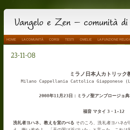
HOME
LA COMUNITÀ
CORSI
TESTI
OMELIE
LA FUNZIONE RELIG
ミラノ日本人カトリック
Milano Cappellania Cattolica Giapponese (
2008
11
23
年
月
日：ミラノ聖アンブロージョ典
3
1-12
福音 マタイ
・
洗礼者ヨハネ、教えを宣のべる
そのころ、洗礼者ヨハネが
え、悔い改めよ、「天の国は近づいた」と言った。これは