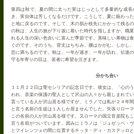
第四は秋で、夏の間に太った実はじっとして多量的な成長
き、実自体は芳しくなるだけです。こうして、夏に賑わっ
と地に戻るのです。そして、木の肌か枝先にかかって残る
の秋は、人生の旅が下り坂に着いた時代を指しますが、職
れる人生の深い色合いに富んだ季節です。美味しい果物は
ぐのです。そのうち、背丈はちぢみ、腰はかがむ。しかし
悲に満ちるのです。秋は、一年が過ぎ、一年が訪れ、伝達
守る年寄りの目は、若者に希望を注ぎます。
分かち合い
１１月２２日は聖セシリアの記念日です。
彼女は、「心の
われ、音楽の保護の聖人として沢山の人々から親しまれて
貰っている人が沢山居る様ですが、ミラノでは私が２４年
と言う名前の生徒は１人しか居ませんでした。矢張りロー
この名前の人が沢山居る様です。又ローマの国立音楽院も
言う名前がついています。因みにミラノは「ジュゼッペ・
とフイレンツェの間に位置するチッタ・ディ・カステッロ