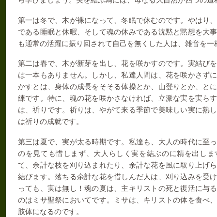
第一は冬で、木が裸になって、冬眠で休むのです。やはり
である睡眠と休暇、そして魂の休みである沈黙と黙想を大
も通常の活躍に振り回されて自己を無くした人は、雑音を一
第二は春で、木が新芽を出し、花を咲かすのです。実結び
は一本もありません。しかし、私達人間は、花を咲かさず
かすとは、身体の成長をそそる体操とか、山登りとか、と
練です。特に、魂の花を咲かさなければ、立派な実を実ら
は、祈りです。祈りは、やがて来る季節で美味しい実に熟
は祈りの成就です。
第三は夏で、実が太る時期です。私達も、大人の時代に至
のを見ても惜しまず、大人らしく実を結ぶのに精を出しま
て、余計な枝を刈り込まれたり、余計な花を風に取り上げ
結びます。落ちる余計な花を惜しんだ人は、刈り込みを受
っても、実は無し！魂の夏は、主キリストの死と復活に与
のはミサ聖祭においてです。ミサは、キリストの体を食べ
肢体になるのです。