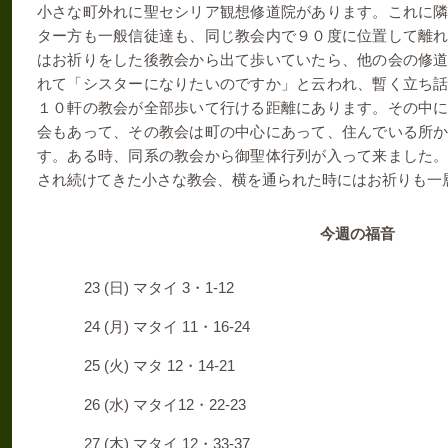
小さな町外れに聖セシリア観想修道院があります。これに
ター方も一般信徒達も、同じ教会内で９０度に位置して離
はお祈りをした後教会から出て歩いていたら、他の会の修
れて「シスターになりたいのですか」と云われ、暫く立ち
１０軒の教会が全部歩いて行ける距離にあります。その中
会もあって、その教会は町の中心にあって、住んでいる所
す。ある時、同系の教会から御聖体行列が入って来ました
され続けてきた小さな教会、横を通られた時にはお祈りも一
今週の福音
23 (
)
3
1-12
日
マタイ
・
24 (
)
11
16-24
月
マタイ
・
25 (
)
12
14-21
火
マタ
・
26 (
)
12
22-23
水
マタイ
・
27 (
)
12
33-37
木
マタイ
・