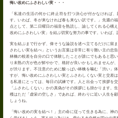
悔い改めにふさわしい実・・・
「私達の生活の何かに終止符を打つ決心が付かなければ、
す。いわば、冬が来なければ春も来ない訳です。」先週の
点として、第二日曜日の福音を熟読し、諭してくれる心構
改めにふさわしい実」を結ぶ切実な努力の事です。いわば、
実を結ぶまで行かず、偉そうな論説を述べ立てるだけに留
さわしい実を結べ」というお言葉は非常に有り難い主の忠
林檎の較差を自分の口で体験したことが誰にでもあると思
り未熟の方が色が鮮やかで、格好が良いかもしれませんが
が渋ります。不注意のために酸っぱい林檎を噛む「渋い」
すが、悔い改めにふさわしい実とふさわしくない実と交差
る私達にとっては、毎日の試練です。人と出会って挨拶を
「ふさわしくない」かの真偽がその挨拶にも掛かります。
穫はただ「虚栄の空しさ」であれば、終わりに近い人生を
しょうね。
「悔い改めの実を結べ！」主の命に従って生きる為に、神
ら学びましょう。実を結ぶ為には、母なる大自然が四つの道