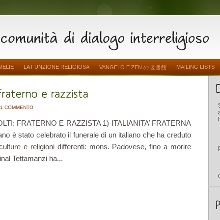
MELIE
LA FUNZIONE RELIGIOSA
MAILING LISTS
VANGELO E ZEN の 図書館
1 COMMENTO
LTI: FRATERNO E RAZZISTA 1) ITALIANITA’ FRATERNA
o è stato celebrato il funerale di un italiano che ha creduto
 culture e religioni differenti: mons. Padovese, fino a morire
inal Tettamanzi ha...