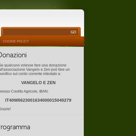
COOKIE POLICY
Se qualcuno volesse fare una donazione
all'associazione Vangelo e Zen può fare un
bonifico sul conto corrente intestato a:
VANGELO E ZEN
presso Credito Agricole, IBAN:
IT40W0623001634000015040279
Grazie!