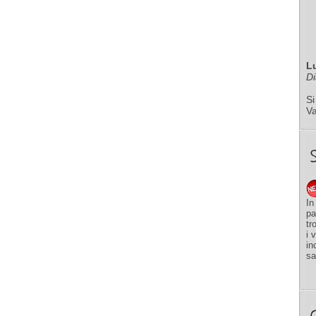
L
Di
Si
V
In
pa
tr
i 
in
sa