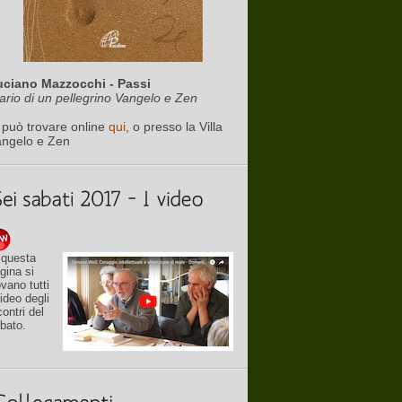
uciano Mazzocchi - Passi
ario di un pellegrino Vangelo e Zen
 può trovare online
qui
, o presso la Villa
angelo e Zen
 questa
gina si
ovano tutti
video degli
contri del
bato.