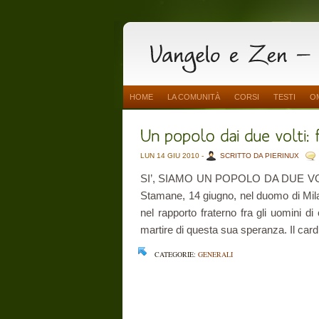
HOME
LA COMUNITÀ
CORSI
TESTI
O
LUN 14 GIU 2010 -
SCRITTO DA PIERINUX
SI’, SIAMO UN POPOLO DA DUE VO
Stamane, 14 giugno, nel duomo di Milan
nel rapporto fraterno fra gli uomini di
martire di questa sua speranza. Il card
CATEGORIE:
GENERALI