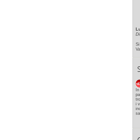
L
Di
Si
V
In
pa
tr
i 
in
sa