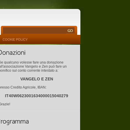
COOKIE POLICY
Se qualcuno volesse fare una donazione
all'associazione Vangelo e Zen può fare un
bonifico sul conto corrente intestato a:
VANGELO E ZEN
presso Credito Agricole, IBAN:
IT40W0623001634000015040279
Grazie!