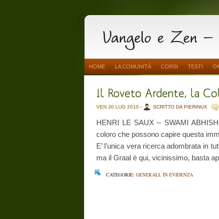
HOME
LA COMUNITÀ
CORSI
TESTI
O
VEN 30 LUG 2010 -
SCRITTO DA PIERINUX
HENRI LE SAUX – SWAMI ABHISHIKTA
coloro che possono capire questa immag
E’ l’unica vera ricerca adombrata in tutti
ma il Graal è qui, vicinissimo, basta apr
CATEGORIE:
GENERALI
,
IN EVIDENZA