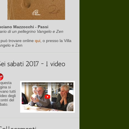
uciano Mazzocchi - Passi
ario di un pellegrino Vangelo e Zen
 può trovare online
qui
, o presso la Villa
angelo e Zen
 questa
gina si
ovano tutti
video degli
contri del
bato.