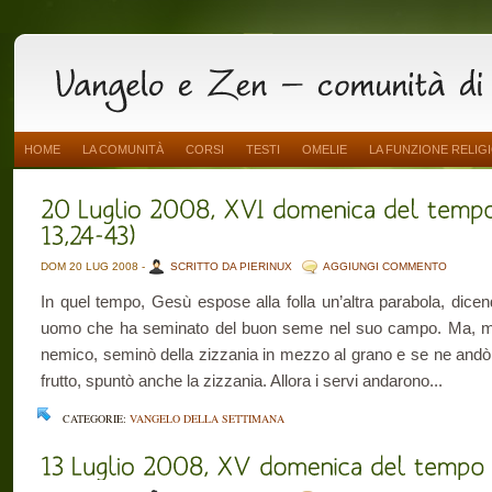
HOME
LA COMUNITÀ
CORSI
TESTI
OMELIE
LA FUNZIONE RELIG
DOM 20 LUG 2008 -
SCRITTO DA PIERINUX
AGGIUNGI COMMENTO
In quel tempo, Gesù espose alla folla un’altra parabola, dicend
uomo che ha seminato del buon seme nel suo campo. Ma, men
nemico, seminò della zizzania in mezzo al grano e se ne andò.
frutto, spuntò anche la zizzania. Allora i servi andarono...
CATEGORIE:
VANGELO DELLA SETTIMANA