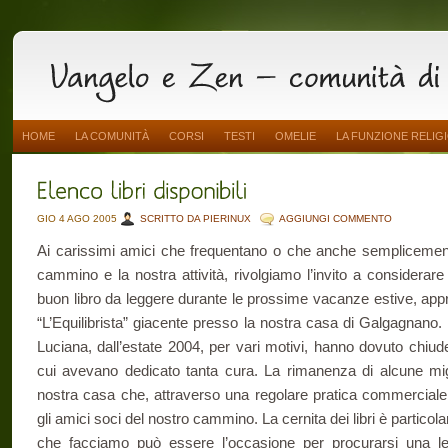
HOME
LA COMUNITÀ
CORSI
TESTI
OMELIE
LA FUNZIONE RELIG
GIO 4 AGO 2005
SCRITTO DA PIERINUX
AGGIUNGI COMMENTO
Ai carissimi amici che frequentano o che anche semplicement
cammino e la nostra attività, rivolgiamo l’invito a considerare 
buon libro da leggere durante le prossime vacanze estive, appro
“L’Equilibrista” giacente presso la nostra casa di Galgagnano
Luciana, dall’estate 2004, per vari motivi, hanno dovuto chiudere
cui avevano dedicato tanta cura. La rimanenza di alcune miglia
nostra casa che, attraverso una regolare pratica commerciale,
gli amici soci del nostro cammino. La cernita dei libri è particol
che facciamo può essere l’occasione per procurarsi una le