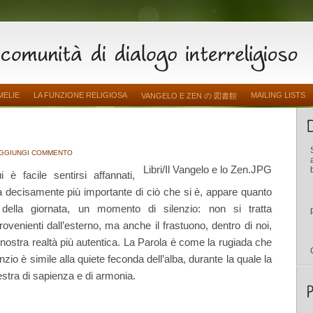
MELIE
LA FUNZIONE RELIGIOSA
MAILING LISTS
VANGELO E ZEN の 図書館
GGIUNGI COMMENTO
Libri/Il Vangelo e lo Zen.JPG
è facile sentirsi affannati,
ulta decisamente più importante di ciò che si è, appare quanto
o della giornata, un momento di silenzio: non si tratta
ovenienti dall’esterno, ma anche il frastuono, dentro di noi,
la nostra realtà più autentica. La Parola è come la rugiada che
lenzio è simile alla quiete feconda dell’alba, durante la quale la
estra di sapienza e di armonia.