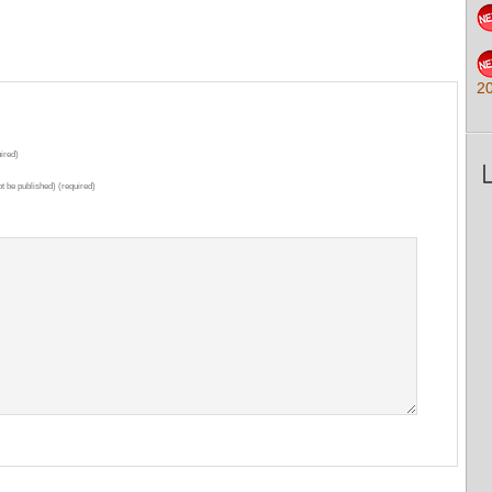
2
ired)
ot be published) (required)