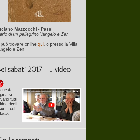
uciano Mazzocchi - Passi
ario di un pellegrino Vangelo e Zen
 può trovare online
qui
, o presso la Villa
angelo e Zen
 questa
gina si
ovano tutti
video degli
contri del
bato.