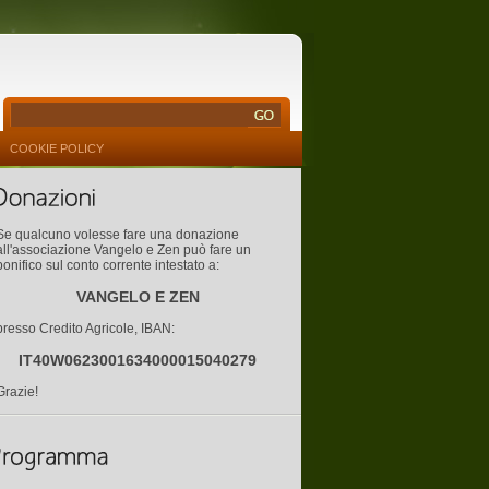
COOKIE POLICY
Se qualcuno volesse fare una donazione
all'associazione Vangelo e Zen può fare un
bonifico sul conto corrente intestato a:
VANGELO E ZEN
presso Credito Agricole, IBAN:
IT40W0623001634000015040279
Grazie!