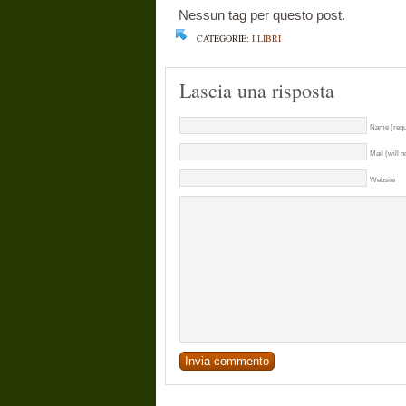
Nessun tag per questo post.
CATEGORIE:
I LIBRI
Lascia una risposta
Name (requ
Mail (will n
Website