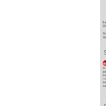
L
Di
Si
V
In
pa
tr
i 
in
sa