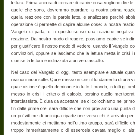
lettura. Prima ancora di cercare di capire cosa vogliono dire 
quelle che sono, dovremmo guardare la nostra prima reazion
quella reazione con le parole lette, e analizzare perché ab
operazione ci permette di capire alcune cose: la nostra reazi
Vangelo ci parla, e in questo senso una reazione negativa 
reazione. Dal nostro modo di reagire, possiamo capire se indiriz
per giustificare il nostro modo di vedere, usando il Vangelo 
convinzioni, oppure se lasciamo che la lettura metta in crisi i no
cioè se la lettura è indirizzata a un vero ascolto.
Nel caso del Vangelo di oggi, testo esemplare e attuale qua
reazioni inconsulte. Qui è messo in crisi il fondamento di una vi
quale visione è quella dominante in tutto il mondo, in tutti gli ambi
messo in crisi il criterio di calcolo, persino quello meritoc
interclassista. È dura da accettare: se ci collochiamo nel primo
fin dalle prime ore, sarà difficile che non proviamo una punta 
un po’ vittime di un’iniqua ripartizione verso chi è arrivato pe
modestamente ci mettiamo nell’ultimo gruppo, sarà difficile c
troppo immeritatamente o di essercela cavata meglio di altri