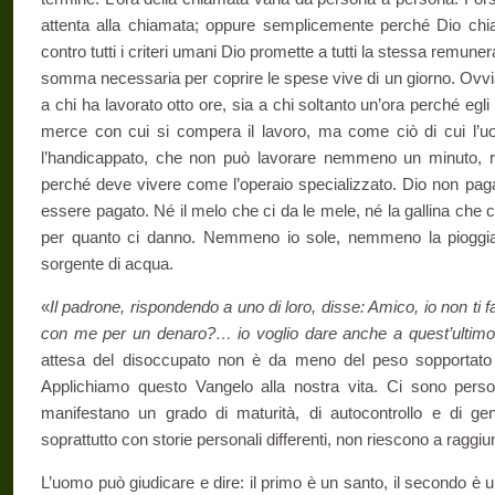
attenta alla chiamata; oppure semplicemente perché Dio chia
contro tutti i criteri umani Dio promette a tutti la stessa remun
somma necessaria per coprire le spese vive di un giorno. Ovv
a chi ha lavorato otto ore, sia a chi soltanto un’ora perché egl
merce con cui si compera il lavoro, ma come ciò di cui l’
l’handicappato, che non può lavorare nemmeno un minuto, r
perché deve vivere come l’operaio specializzato. Dio non paga 
essere pagato. Né il melo che ci da le mele, né la gallina che
per quanto ci danno. Nemmeno io sole, nemmeno la pioggi
sorgente di acqua.
«
Il padrone, rispondendo a uno di loro, disse: Amico, io non ti 
con me per un denaro?… io voglio dare anche a quest’ultimo
attesa del disoccupato non è da meno del peso sopportato da
Applichiamo questo Vangelo alla nostra vita. Ci sono pers
manifestano un grado di maturità, di autocontrollo e di gen
soprattutto con storie personali differenti, non riescono a rag
L’uomo può giudicare e dire: il primo è un santo, il secondo è