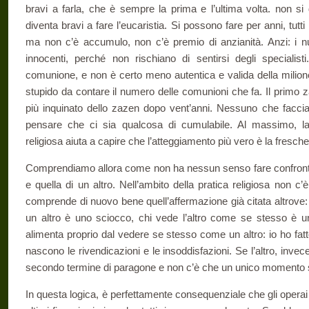
bravi a farla, che è sempre la prima e l’ultima volta. non si
diventa bravi a fare l’eucaristia. Si possono fare per anni, tutti i g
ma non c’è accumulo, non c’è premio di anzianità. Anzi: i nuo
innocenti, perché non rischiano di sentirsi degli speciali
comunione, e non è certo meno autentica e valida della mili
stupido da contare il numero delle comunioni che fa. Il primo 
più inquinato dello zazen dopo vent’anni. Nessuno che facci
pensare che ci sia qualcosa di cumulabile. Al massimo, la r
religiosa aiuta a capire che l’atteggiamento più vero è la fresch
Comprendiamo allora come non ha nessun senso fare confronti e
e quella di un altro. Nell’ambito della pratica religiosa non c
comprende di nuovo bene quell’affermazione già citata altrove
un altro è uno sciocco, chi vede l’altro come se stesso è u
alimenta proprio dal vedere se stesso come un altro: io ho fatto
nascono le rivendicazioni e le insoddisfazioni. Se l’altro, inve
secondo termine di paragone e non c’è che un unico momento s
In questa logica, è perfettamente consequenziale che gli opera