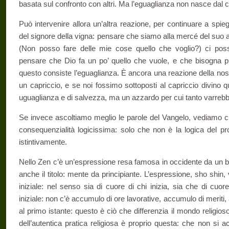
basata sul confronto con altri. Ma l’eguaglianza non nasce dal c
Può intervenire allora un’altra reazione, per continuare a sp
del signore della vigna: pensare che siamo alla mercé del suo ar
(Non posso fare delle mie cose quello che voglio?) ci poss
pensare che Dio fa un po’ quello che vuole, e che bisogna p
questo consiste l’eguaglianza. È ancora una reazione della nostra
un capriccio, e se noi fossimo sottoposti al capriccio divino
uguaglianza e di salvezza, ma un azzardo per cui tanto varrebbe
Se invece ascoltiamo meglio le parole del Vangelo, vediamo c
consequenzialità logicissima: solo che non è la logica del pr
istintivamente.
Nello Zen c’è un’espressione resa famosa in occidente da un be
anche il titolo: mente da principiante. L’espressione, sho shin
iniziale: nel senso sia di cuore di chi inizia, sia che di cu
iniziale: non c’è accumulo di ore lavorative, accumulo di merit
al primo istante: questo è ciò che differenzia il mondo religi
dell’autentica pratica religiosa è proprio questa: che non si 