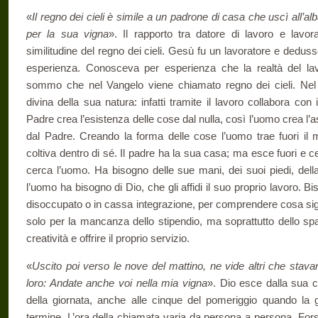
«
Il regno dei cieli è simile a un padrone di casa che uscì all’al
per la sua vigna
». Il rapporto tra datore di lavoro e lav
similitudine del regno dei cieli. Gesù fu un lavoratore e dedu
esperienza. Conosceva per esperienza che la realtà del la
sommo che nel Vangelo viene chiamato regno dei cieli. Nel l
divina della sua natura: infatti tramite il lavoro collabora co
Padre crea l’esistenza delle cose dal nulla, così l’uomo crea l’as
dal Padre. Creando la forma delle cose l’uomo trae fuori il m
coltiva dentro di sé. Il padre ha la sua casa; ma esce fuori e c
cerca l’uomo. Ha bisogno delle sue mani, dei suoi piedi, del
l’uomo ha bisogno di Dio, che gli affidi il suo proprio lavoro. 
disoccupato o in cassa integrazione, per comprendere cosa sig
solo per la mancanza dello stipendio, ma soprattutto dello spa
creatività e offrire il proprio servizio.
«
Uscito poi verso le nove del mattino, ne vide altri che stava
loro: Andate anche voi nella mia vigna
». Dio esce dalla sua c
della giornata, anche alle cinque del pomeriggio quando la g
termine. L’ora della chiamata varia da persona a persona. For