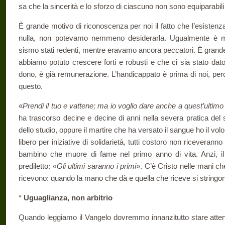
sa che la sincerità e lo sforzo di ciascuno non sono equiparabili a
È grande motivo di riconoscenza per noi il fatto che l’esistenz
nulla, non potevamo nemmeno desiderarla. Ugualmente è mot
sismo stati redenti, mentre eravamo ancora peccatori. È grande
abbiamo potuto crescere forti e robusti e che ci sia stato dato
dono, è già remunerazione. L’handicappato è prima di noi, perc
questo.
«
Prendi il tuo e vattene; ma io voglio dare anche a quest’ultimo
ha trascorso decine e decine di anni nella severa pratica del si
dello studio, oppure il martire che ha versato il sangue ho il vol
libero per iniziative di solidarietà, tutti costoro non riceveranno
bambino che muore di fame nel primo anno di vita. Anzi, i
prediletto: «
Gli ultimi saranno i primi
». C’è Cristo nelle mani ch
ricevono: quando la mano che dà e quella che riceve si stringono,
*
Uguaglianza, non arbitrio
Quando leggiamo il Vangelo dovremmo innanzitutto stare attenti