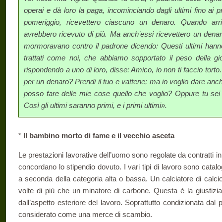
operai e dà loro la paga, incominciando dagli ultimi fino ai pr
pomeriggio, ricevettero ciascuno un denaro. Quando arr
avrebbero ricevuto di più. Ma anch’essi ricevettero un denaro
mormoravano contro il padrone dicendo: Questi ultimi hanno 
trattati come noi, che abbiamo sopportato il peso della gi
rispondendo a uno di loro, disse: Amico, io non ti faccio tor
per un denaro? Prendi il tuo e vattene; ma io voglio dare anc
posso fare delle mie cose quello che voglio? Oppure tu sei
Così gli ultimi saranno primi, e i primi ultimi».
*
Il bambino morto di fame e il vecchio asceta
Le prestazioni lavorative dell’uomo sono regolate da contratti in c
concordano lo stipendio dovuto. I vari tipi di lavoro sono catalog
a seconda della categoria alta o bassa. Un calciatore di calci
volte di più che un minatore di carbone. Questa è la giustizia 
dall’aspetto esteriore del lavoro. Soprattutto condizionata dal 
considerato come una merce di scambio.