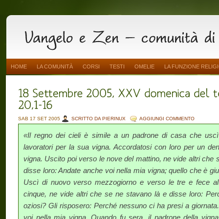
HOME
LA COMUNITÀ
CORSI
TESTI
OMELIE
LA FUNZIONE RELIG
SAB 17 SET 2005
SCRITTO DA PIERINUX
AGGIUNGI COMMENTO
«Il regno dei cieli è simile a un padrone di casa che uscì
lavoratori per la sua vigna. Accordatosi con loro per un den
vigna. Uscito poi verso le nove del mattino, ne vide altri che
disse loro: Andate anche voi nella mia vigna; quello che è gi
Uscì di nuovo verso mezzogiorno e verso le tre e fece alt
cinque, ne vide altri che se ne stavano là e disse loro: Perc
oziosi? Gli risposero: Perché nessuno ci ha presi a giornata
voi nella mia vigna. Quando fu sera, il padrone della vigna