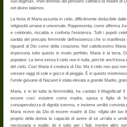
suo dogma
», «
Nel dominio del pensiero cattolico la Madre di D
nel divino talamo
».
La festa di Maria assunta in cielo, difficilmente deducibile dalle
religiosità umana e universale. Rappresenta, come afferma Jun
e celebrato, riscalda e conforta l’esistenza. Tutti i popoli cel
santità del principio femminile dell’esistenza che si manifest
riguardi di Dio come della creazione. Nel cattolicesimo Mari
impersona tutto questo in modo perfetto. Maria è la terra, Di
popolare. La terra senza il cielo non è nulla, perché anch’ess
del cielo. Così Maria è creatura di Dio. Ma il cielo non può non
versare raggi di sole e gocce di pioggia. È in questo misterioso
l’umile giovane di Nazaret è stata elevata a grande Madre, gran
Maria, e in lei tutta la femminilità, ha cantato il Magnificat! I
essere così: esistere come madre, sposa e figlia di f
consapevolezza di dignità somma, e insieme umiltà convinta 
Maria riceve da Dio di essere madre di Dio: «
figlia del tuo f
proprio della donna la capacità di avere di sé un’alta e umi
necessaria e inutile: lei è tutto per i figli, mentre altro n