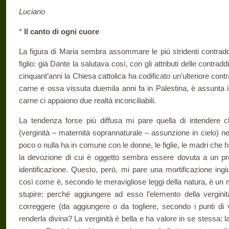
Luciano
*
Il canto di ogni cuore
La figura di Maria sembra assommare le più stridenti contraddi
figlio: già Dante la salutava così, con gli attributi delle contr
cinquant’anni la Chiesa cattolica ha codificato un’ulteriore con
carne e ossa vissuta duemila anni fa in Palestina, è assunta in 
carne ci appaiono due realtà inconciliabili.
La tendenza forse più diffusa mi pare quella di intendere c
(verginità – maternità soprannaturale – assunzione in cielo) n
poco o nulla ha in comune con le donne, le figlie, le madri che
la devozione di cui è oggetto sembra essere dovuta a un pr
identificazione. Questo, però, mi pare una mortificazione ingi
così come è, secondo le meravigliose leggi della natura, è un m
stupire: perché aggiungere ad esso l’elemento della vergin
correggere (da aggiungere o da togliere, secondo i punti di v
renderla divina? La verginità è bella e ha valore in se stessa: l