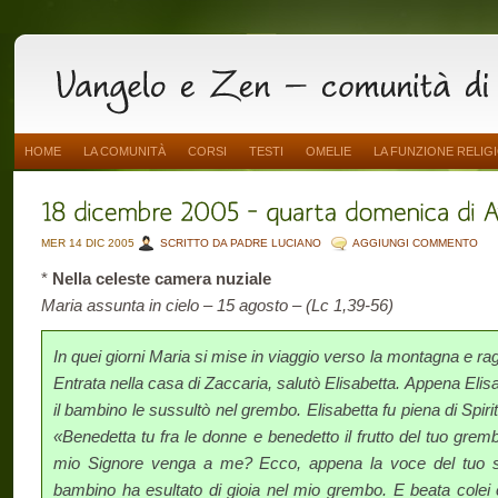
HOME
LA COMUNITÀ
CORSI
TESTI
OMELIE
LA FUNZIONE RELIG
MER 14 DIC 2005
SCRITTO DA PADRE LUCIANO
AGGIUNGI COMMENTO
*
Nella celeste camera nuziale
Maria assunta in cielo – 15 agosto – (Lc 1,39-56)
In quei giorni Maria si mise in viaggio verso la montagna e ragg
Entrata nella casa di Zaccaria, salutò Elisabetta. Appena Elisab
il bambino le sussultò nel grembo. Elisabetta fu piena di Spi
«Benedetta tu fra le donne e benedetto il frutto del tuo gre
mio Signore venga a me? Ecco, appena la voce del tuo sal
bambino ha esultato di gioia nel mio grembo. E beata colei