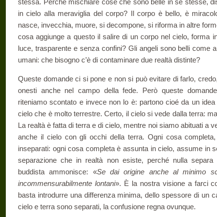
stessa. Perché mischiare cose che sono belle in se stesse, di
in cielo alla meraviglia del corpo? Il corpo è bello, è mirac
nasce, invecchia, muore, si decompone, si riforma in altre form
cosa aggiunge a questo il salire di un corpo nel cielo, forma 
luce, trasparente e senza confini? Gli angeli sono belli come 
umani: che bisogno c’è di contaminare due realtà distinte?
Queste domande ci si pone e non si può evitare di farlo, credo,
onesti anche nel campo della fede. Però queste domand
riteniamo scontato e invece non lo è: partono cioé da un idea 
cielo che è molto terrestre. Certo, il cielo si vede dalla terra: 
La realtà è fatta di terra e di cielo, mentre noi siamo abituati a v
anche il cielo con gli occhi della terra. Ogni cosa completa, 
inseparati: ogni cosa completa è assunta in cielo, assume in sé
separazione che in realtà non esiste, perché nulla separa l
buddista ammonisce: «
Se dai origine anche al minimo sca
incommensurabilmente lontani
». È la nostra visione a farci co
basta introdurre una differenza minima, dello spessore di un ca
cielo e terra sono separati, la confusione regna ovunque.