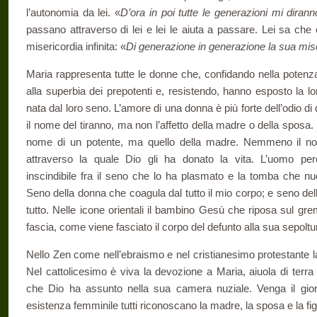
l’autonomia da lei. «
D’ora in poi tutte le generazioni mi diran
passano attraverso di lei e lei le aiuta a passare. Lei sa ch
misericordia infinita: «
Di generazione in generazione la sua mis
Maria rappresenta tutte le donne che, confidando nella potenza
alla superbia dei prepotenti e, resistendo, hanno esposto la lo
nata dal loro seno. L’amore di una donna è più forte dell’odio di 
il nome del tiranno, ma non l’affetto della madre o della sposa.
nome di un potente, ma quello della madre. Nemmeno il no
attraverso la quale Dio gli ha donato la vita. L’uomo pe
inscindibile fra il seno che lo ha plasmato e la tomba che 
Seno della donna che coagula dal tutto il mio corpo; e seno dell
tutto. Nelle icone orientali il bambino Gesù che riposa sul g
fascia, come viene fasciato il corpo del defunto alla sua sepoltu
Nello Zen come nell’ebraismo e nel cristianesimo protestante 
Nel cattolicesimo è viva la devozione a Maria, aiuola di terra
che Dio ha assunto nella sua camera nuziale. Venga il gior
esistenza femminile tutti riconoscano la madre, la sposa e la figl