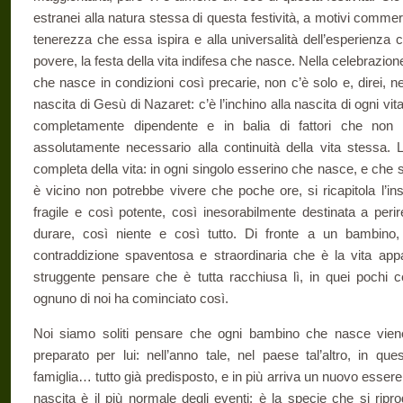
estranei alla natura stessa di questa festività, a motivi commer
tenerezza che essa ispira e alla universalità dell’esperienza cui
povere, la festa della vita indifesa che nasce. Nella celebrazio
che nasce in condizioni così precarie, non c’è solo e, direi, 
nascita di Gesù di Nazaret: c’è l’inchino alla nascita di ogni vi
completamente dipendente e in balia di fattori che non 
assolutamente necessario alla continuità della vita stessa. 
completa della vita: in ogni singolo esserino che nasce, e che se
è vicino non potrebbe vivere che poche ore, si ricapitola l’ins
fragile e così potente, così inesorabilmente destinata a perir
durare, così niente e così tutto. Di fronte a un bambin
contraddizione spaventosa e straordinaria che è la vita app
struggente pensare che è tutta racchiusa lì, in quei pochi c
ognuno di noi ha cominciato così.
Noi siamo soliti pensare che ogni bambino che nasce vie
preparato per lui: nell’anno tale, nel paese tal’altro, in qu
famiglia… tutto già predisposto, e in più arriva un nuovo essere.
nascita è il più normale degli eventi: è la specie che si rip