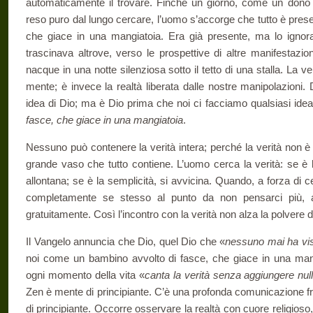
automaticamente il trovare. Finché un giorno, come un dono 
reso puro dal lungo cercare, l’uomo s’accorge che tutto è pres
che giace in una mangiatoia. Era già presente, ma lo ignor
trascinava altrove, verso le prospettive di altre manifestazio
nacque in una notte silenziosa sotto il tetto di una stalla. La ve
mente; è invece la realtà liberata dalle nostre manipolazioni.
idea di Dio; ma è Dio prima che noi ci facciamo qualsiasi idea 
fasce, che giace in una mangiatoia
.
Nessuno può contenere la verità intera; perché la verità non è i
grande vaso che tutto contiene. L’uomo cerca la verità: se è 
allontana; se è la semplicità, si avvicina. Quando, a forza di c
completamente se stesso al punto da non pensarci più, a
gratuitamente. Così l’incontro con la verità non alza la polvere d
Il Vangelo annuncia che Dio, quel Dio che «
nessuno mai ha vi
noi come un bambino avvolto di fasce, che giace in una mang
ogni momento della vita «
canta la verità senza aggiungere nul
Zen è mente di principiante. C’è una profonda comunicazione fra
di principiante. Occorre osservare la realtà con cuore religioso