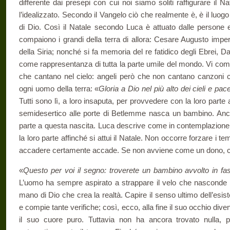
differente dai presepi con cui noi siamo soliti raffigurare il N
l’idealizzato. Secondo il Vangelo ciò che realmente è, è il luogo
di Dio. Così il Natale secondo Luca è attuato dalle persone e
compaiono i grandi della terra di allora: Cesare Augusto impe
della Siria; nonché si fa memoria del re fatidico degli Ebrei, 
come rappresentanza di tutta la parte umile del mondo. Vi comp
che cantano nel cielo: angeli però che non cantano canzoni c
ogni uomo della terra: «
Gloria a Dio nel più alto dei cieli e pac
Tutti sono lì, a loro insaputa, per provvedere con la loro parte
semidesertico alle porte di Betlemme nasca un bambino. Anche
parte a questa nascita. Luca descrive come in contemplazione, 
la loro parte affinché si attui il Natale. Non occorre forzare i t
accadere certamente accade. Se non avviene come un dono, c
«
Questo per voi il segno: troverete un bambino avvolto in fa
L’uomo ha sempre aspirato a strappare il velo che nasconde il 
mano di Dio che crea la realtà. Capire il senso ultimo dell’es
e compie tante verifiche; così, ecco, alla fine il suo occhio dive
il suo cuore puro. Tuttavia non ha ancora trovato nulla,