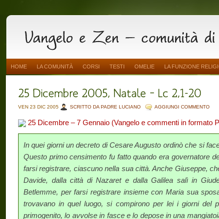
HOME
LA COMUNITÀ
CORSI
TESTI
OMELIE
LA FUNZIONE RELIG
VEN 23 DIC 2005
SCRITTO DA PADRE LUCIANO
AGGIUNGI COMMENTO
25 Dicembre – 7 Gennaio (Vangelo e commenti in formato 
In quei giorni un decreto di Cesare Augusto ordinò che si faces
Questo primo censimento fu fatto quando era governatore dell
farsi registrare, ciascuno nella sua città. Anche Giuseppe, che
Davide, dalla città di Nazaret e dalla Galilea salì in Giud
Betlemme, per farsi registrare insieme con Maria sua sposa
trovavano in quel luogo, si compirono per lei i giorni del pa
primogenito, lo avvolse in fasce e lo depose in una mangiatoi