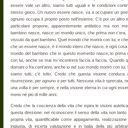
essere vale un altro, siamo tutti uguali e le condizioni conti
stesso gioco. Un nuovo essere nasce, va a occupare un pos
ognuno occupa il proprio posto nell’insieme. C’è poi un altro
particolare propone, apparentemente antitetico ma non me
bambino nasce, nasce un mondo unico, che prima non c’era, i
vissuto da quel bambino. Quel mondo che morirà con lui, e che 
che un essere nasce, è il mondo intero che nasce, è ogni cosa 
mondo del bambino che in questo momento nasce, io prima n
con lui, anche se mai mi incontrerà faccia a faccia. Quando
domani o fra cent’anni, anche io nel suo mondo morirò con lui. N
siamo tutti, c’è tutto. Credo che questa visione conduca a
risurrezione, per ognuno e per tutti. Nessuna vita è sprecata, ne
una volta è per sempre, e nella visione eterna in cui ogni esse
meno né più di mille anni.
Credo che la coscienza della vita che ispira le visioni autetic
questa direzione: nel riconoscere il senso della vita non tanto 
propria vita, quantificabile come appagamento, realizzazione
ingiusta, di incerta valutazione e in balia della più arbitra