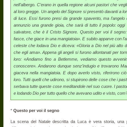
nell’albergo. C’erano in quella regione alcuni pastori che veg
al loro gregge. Un angelo del Signore si presentò davanti a loro
di luce. Essi furono presi da grande spavento, ma l’angelo
annunzio una grande gioia, che sarà di tutto il popolo: oggi 
salvatore, che è il Cristo Signore. Questo per voi il segno
fasce, che giace in una mangiatoia». E subito apparve con l’an
celeste che lodava Dio e diceva: «Gloria a Dio nel più alto de
che egli ama». Appena gli angeli si furono allontanati per torna
loro: «Andiamo fino a Betlemme, vediamo questo avvenime
conoscere». Andarono dunque senz’indugio e trovarono Mar
giaceva nella mangiatoia. E dopo averlo visto, riferirono ci
loro. Tutti quelli che udirono, si stupirono delle cose che i pa
serbava tutte queste cose meditandole nel suo cuore. I pastori
e lodando Dio per tutto quello che avevano udito e visto, com’e
*
Questo per voi il segno
La scena del Natale descritta da Luca è vera storia, una pa