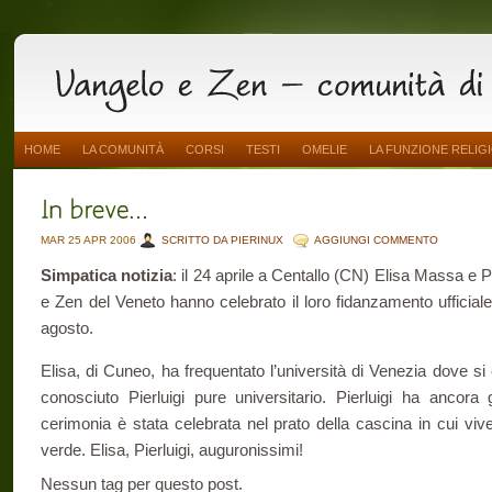
HOME
LA COMUNITÀ
CORSI
TESTI
OMELIE
LA FUNZIONE RELIG
MAR 25 APR 2006
SCRITTO DA PIERINUX
AGGIUNGI COMMENTO
Simpatica notizia
: il 24 aprile a Centallo (CN) Elisa Massa e 
e Zen del Veneto hanno celebrato il loro fidanzamento ufficial
agosto.
Elisa, di Cuneo, ha frequentato l’università di Venezia dove s
conosciuto Pierluigi pure universitario. Pierluigi ha ancora
cerimonia è stata celebrata nel prato della cascina in cui vive
verde. Elisa, Pierluigi, auguronissimi!
Nessun tag per questo post.