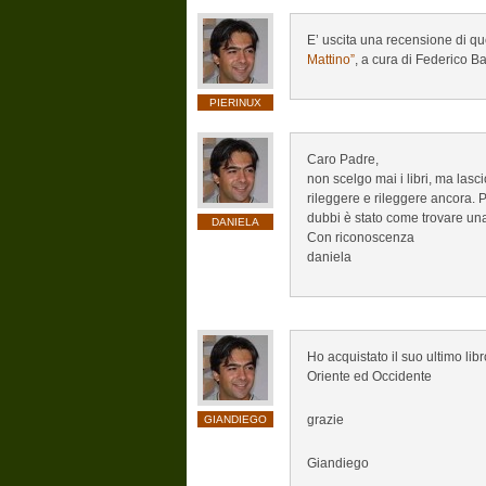
E’ uscita una recensione di q
Mattino”
, a cura di Federico Bat
PIERINUX
Caro Padre,
non scelgo mai i libri, ma lasci
rileggere e rileggere ancora. 
dubbi è stato come trovare un
DANIELA
Con riconoscenza
daniela
Ho acquistato il suo ultimo lib
Oriente ed Occidente
grazie
GIANDIEGO
Giandiego