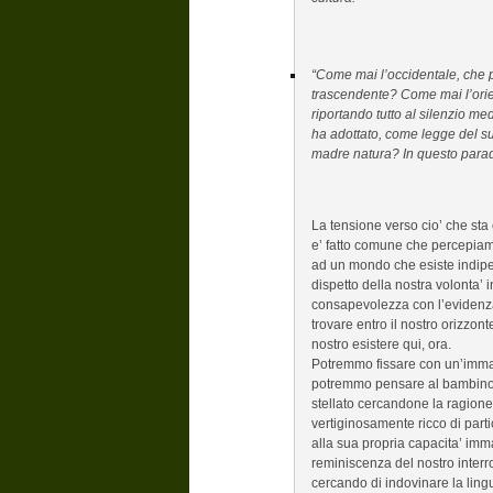
“Come mai l’occidentale, che 
trascendente? Come mai l’orient
riportando tutto al silenzio me
ha adottato, come legge del s
madre natura? In questo paradoss
La tensione verso cio’ che sta 
e’ fatto comune che percepiam
ad un mondo che esiste indipe
dispetto della nostra volonta’ 
consapevolezza con l’evidenza
trovare entro il nostro orizzont
nostro esistere qui, ora.
Potremmo fissare con un’imma
potremmo pensare al bambino c
stellato cercandone la ragione
vertiginosamente ricco di parti
alla sua propria capacita’ imm
reminiscenza del nostro interro
cercando di indovinare la lin