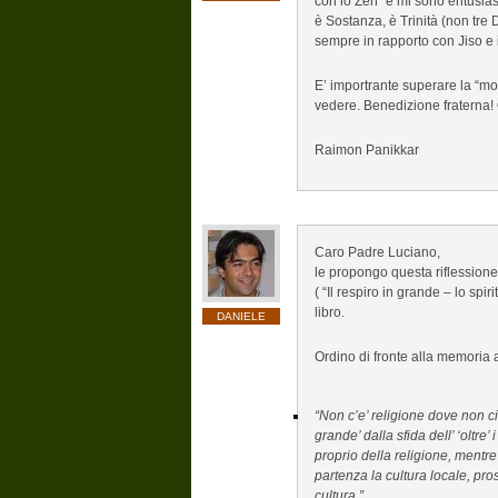
con lo Zen” e mi sono entusia
è Sostanza, è Trinità (non tre
sempre in rapporto con Jiso e
E’ importrante superare la “mo
vedere. Benedizione fraterna!
Raimon Panikkar
Caro Padre Luciano,
le propongo questa riflessione 
( “Il respiro in grande – lo spir
libro.
DANIELE
Ordino di fronte alla memoria a
“Non c’e’ religione dove non ci 
grande’ dalla sfida dell’ ‘oltre’
proprio della religione, mentr
partenza la cultura locale, pros
cultura.”