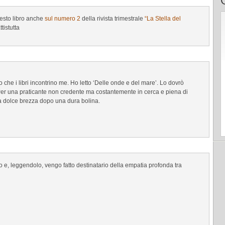
uesto libro anche
sul numero 2
della rivista trimestrale
“La Stella del
tistutta
o che i libri incontrino me. Ho letto ‘Delle onde e del mare’. Lo dovrò
Per una praticante non credente ma costantemente in cerca e piena di
a dolce brezza dopo una dura bolina.
ro e, leggendolo, vengo fatto destinatario della empatia profonda tra