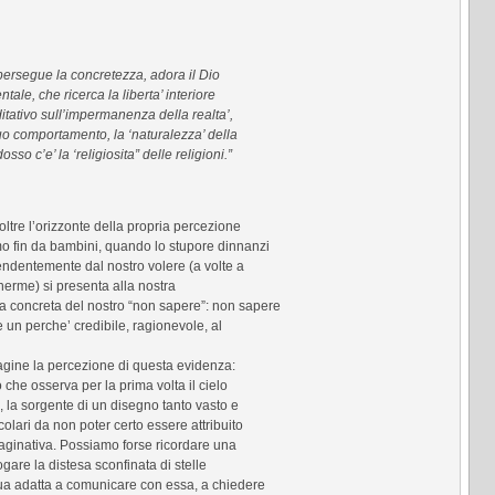
persegue la concretezza, adora il Dio
ale, che ricerca la liberta’ interiore
ditativo sull’impermanenza della realta’,
uo comportamento, la ‘naturalezza’ della
o c’e’ la ‘religiosita” delle religioni.”
oltre l’orizzonte della propria percezione
o fin da bambini, quando lo stupore dinnanzi
ndentemente dal nostro volere (a volte a
inerme) si presenta alla nostra
 concreta del nostro “non sapere”: non sapere
e un perche’ credibile, ragionevole, al
gine la percezione di questa evidenza:
he osserva per la prima volta il cielo
, la sorgente di un disegno tanto vasto e
colari da non poter certo essere attribuito
aginativa. Possiamo forse ricordare una
gare la distesa sconfinata di stelle
gua adatta a comunicare con essa, a chiedere