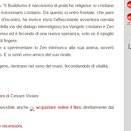
. “Il Buddismo è narcisismo di pratiche religiose: io cristiano
 missionario cristiano.
Da questo scontro frontale, che pare
 d’incontro, ha invece inizio l’affascinante avventura narrata
2
ella via del dialogo interreligioso tra Vangelo cristiano e Zen
senso ed è fecondo di una nuova speranza, solo se è spoglio
di fingere.
e a sperimentare lo Zen intrinseco alla sua anima, avvertì
o. E si sentì vero amico del suo rivale.
geno, rientrano nel seno del mare, fecondandolo di vitalità.
bro
di Cesare Viviani
 possibile anche
acquistare online il libro
direttamente dal
 recensioni
.