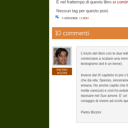
E nel frattempo di questo libro
si comin
Nessun tag per questo post.
CATEGORIE:
I LIBRI
L’inizio del libro con le due le
cominciare a scalare una mont
teologismo (ed è un bene).
PIETRO
BIZZINI
Invece dal IX capitolo in poi c’
che da vita. Spesso, sinceram
emana. Ho anche capito che il S
molte carezze) e così ho potuto
riposare nel Suo amore. E’ un 
coraggio di vivere ad occhi ape
Pietro Bizzini