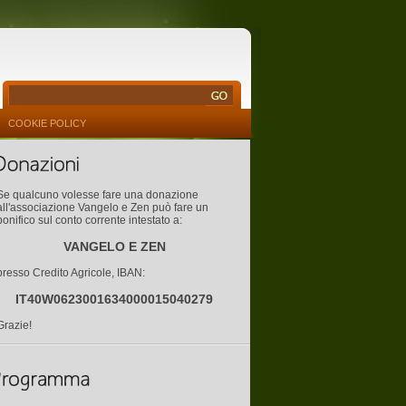
COOKIE POLICY
Se qualcuno volesse fare una donazione
all'associazione Vangelo e Zen può fare un
bonifico sul conto corrente intestato a:
VANGELO E ZEN
presso Credito Agricole, IBAN:
IT40W0623001634000015040279
Grazie!