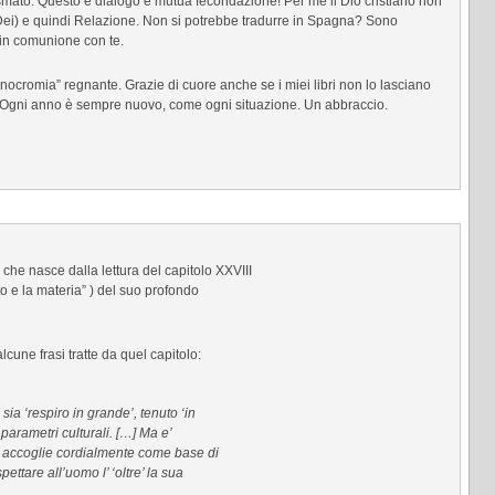
smato. Questo è dialogo e mutua fecondazione! Per me il Dio cristiano non
 Dei) e quindi Relazione. Non si potrebbe tradurre in Spagna? Sono
 in comunione con te.
nocromia” regnante. Grazie di cuore anche se i miei libri non lo lasciano
 Ogni anno è sempre nuovo, come ogni situazione. Un abbraccio.
che nasce dalla lettura del capitolo XXVIII
ito e la materia” ) del suo profondo
lcune frasi tratte da quel capitolo:
sia ‘respiro in grande’, tenuto ‘in
 i parametri culturali. […] Ma e’
e accoglie cordialmente come base di
pettare all’uomo l’ ‘oltre’ la sua