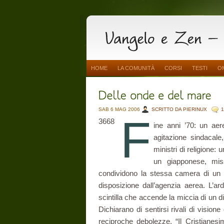
HOME
LA COMUNITÀ
CORSI
TESTI
O
SAB 6 MAG 2006
SCRITTO DA PIERINUX
F
3668
ine anni ’70: un ae
agitazione sindacale
ministri di religione: 
un giapponese, miss
condividono la stessa camera di un
disposizione dall’agenzia aerea. L’ar
scintilla che accende la miccia di un di
Dichiarano di sentirsi rivali di visione 
reciproche debolezze. “Il Cristianesi