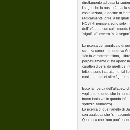
direttamente ad essa la ragion
I segni che la nostra fantasia s
costellazioni, le decine di fa
radicalmente ‘oltre’ a un qualc
NOSTRI pensieri, sono solo il 
dell’alfabeto con cui il mondo fu
“significa”, ovvero “si fa segn
La ricerca del significato di qu
scienza come la intendeva Gali
“Ma io veramente stimo, il libro
perpetuamente ci sta aperto inn
caratteri diversi da quelli del 
letto: e sono i caratteri di tal li
coni, piramidi et altre figure m
Ecco la ricerca dell’alfabeto c
vogliamo le onde che in numer
trama tanto vasta quanto infini
spruzzo salmastro).
La ricerca di quell’anello di 
con qualcosa che “si nasconde
Qualcosa che “non puo’ esser da