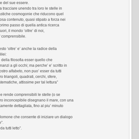
e del sue essere.
a tracciare unendo tra loro le stelle in
ntastiche cosmogonie che riducono quel
osa contenuto, quasi stipato a forza nei
primo passo di quella antica ricerca
ori, il mondo ‘oltre’ di noi,
o” comprensibile.
esto ‘oltre’ e’ anche la radice della
lei:
 della filosofia esser quello che
anzi a gli occhi; ma perche’ e’ scritto in
nostro alfabeto, non puo’ esser da tutti
bro triangoli, quadrati, cerchi, sfere,
atematiche, attissime per tal lettura”
he rende comprensibili le stelle (o se
o inconcepibile disegnano il mare, con una
tamente dettagliata, fino al piu’ minuto
Salomone che consente di iniziare un dialogo
”.
 tutti letto”.