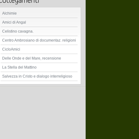
Alchimie
Amici di Angal
Celistino cavagna.
Centro Ambrosiano di documentaz. religioni
CicloAmici
Delle Onde e del Mare, recensione
La Stella del Mattino
Salvezza in Cristo e dialogo interreligioso