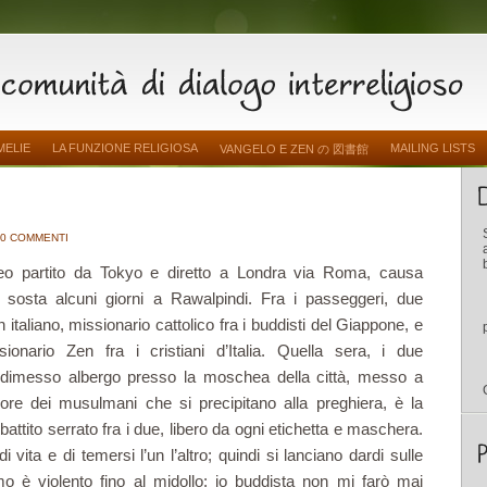
MELIE
LA FUNZIONE RELIGIOSA
MAILING LISTS
VANGELO E ZEN の 図書館
10 COMMENTI
reo partito da Tokyo e diretto a Londra via Roma, causa
, sosta alcuni giorni a Rawalpindi. Fra i passeggeri, due
un italiano, missionario cattolico fra i buddisti del Giappone, e
ionario Zen fra i cristiani d’Italia. Quella sera, i due
 dimesso albergo presso la moschea della città, messo a
dore dei musulmani che si precipitano alla preghiera, è la
battito serrato fra i due, libero da ogni etichetta e maschera.
di vita e di temersi l’un l’altro; quindi si lanciano dardi sulle
mo è violento fino al midollo: io buddista non mi farò mai