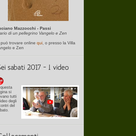
uciano Mazzocchi - Passi
ario di un pellegrino Vangelo e Zen
 può trovare online
qui
, o presso la Villa
angelo e Zen
 questa
gina si
ovano tutti
video degli
contri del
bato.