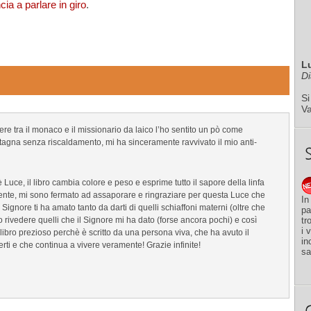
cia a parlare in giro
.
L
Di
Si
V
ttere tra il monaco e il missionario da laico l’ho sentito un pò come
agna senza riscaldamento, mi ha sinceramente ravvivato il mio anti-
è Luce, il libro cambia colore e peso e esprime tutto il sapore della linfa
ente, mi sono fermato ad assaporare e ringraziare per questa Luce che
In
ignore ti ha amato tanto da darti di quelli schiaffoni materni (oltre che
pa
 rivedere quelli che il Signore mi ha dato (forse ancora pochi) e così
tr
i 
libro prezioso perchè è scritto da una persona viva, che ha avuto il
in
rti e che continua a vivere veramente! Grazie infinite!
sa