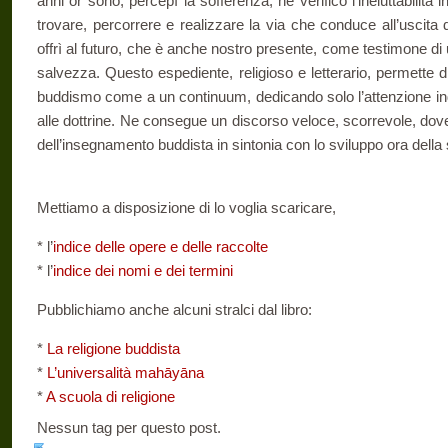
anni or sono, percepì la sofferenza, ne verificò l’ineluttabilità
trovare, percorrere e realizzare la via che conduce all’uscita
offrì al futuro, che è anche nostro presente, come testimone di u
salvezza. Questo espediente, religioso e letterario, permette di
buddismo come a un continuum, dedicando solo l’attenzione indi
alle dottrine. Ne consegue un discorso veloce, scorrevole, dov
dell’insegnamento buddista in sintonia con lo sviluppo ora della 
Mettiamo a disposizione di lo voglia scaricare,
* l’
indice delle opere e delle raccolte
* l’
indice dei nomi e dei termini
Pubblichiamo anche alcuni stralci dal libro:
*
La religione buddista
*
L’universalità mahāyāna
*
A scuola di religione
Nessun tag per questo post.