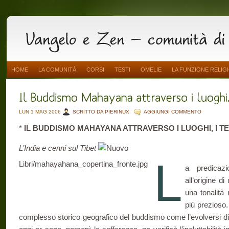
HOME
LA COMUNITÀ
CORSI
TESTI
OMELIE
LA FUNZIONE RELIG
LUN 1 MAG 2006
SCRITTO DA PIERINUX
AGGIUNGI COMMENTO
*
IL BUDDISMO MAHAYANA ATTRAVERSO I LUOGHI, I TE
L’India e cenni sul Tibet
L
Libri/mahayahana_copertina_fronte.jpg
a predicaz
all’origine d
una tonalità 
più prezioso.
complesso storico geografico del buddismo come l’evolversi di