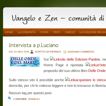
HOME
LA COMUNITÀ
CORSI
TESTI
OMELIE
LA FUNZIONE RELIG
GIO 25 MAG 2006
SCRITTO DA PIERINUX
AGGIUNGI COMMENTO
Sul
sito delle Edizioni Paoline
, ne
Home Page è riportata
un’in
proposito del suo ultimo libro
Delle Onde
Sullo stesso sito è possibile anche
acquistare lo stesso
domicilio, per chi lo volesse leggere e non lo trovasse in libreria
Nessun tag per questo post.
CATEGORIE:
GENERALI