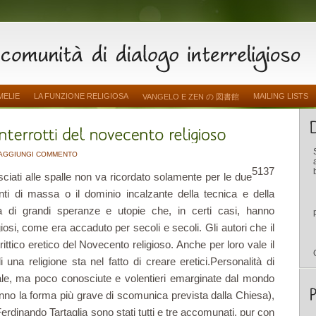
MELIE
LA FUNZIONE RELIGIOSA
MAILING LISTS
VANGELO E ZEN の 図書館
AGGIUNGI COMMENTO
5137
ciati alle spalle non va ricordato solamente per le due
nti di massa o il dominio incalzante della tecnica e della
a di grandi speranze e utopie che, in certi casi, hanno
giosi, come era accaduto per secoli e secoli. Gli autori che il
ttico eretico del Novecento religioso. Anche per loro vale il
 una religione sta nel fatto di creare eretici.Personalità di
ale, ma poco conosciute e volentieri emarginate dal mondo
ranno la forma più grave di scomunica prevista dalla Chiesa),
erdinando Tartaglia sono stati tutti e tre accomunati, pur con