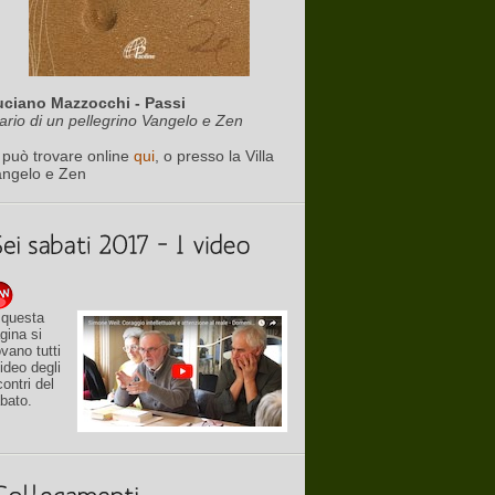
uciano Mazzocchi - Passi
ario di un pellegrino Vangelo e Zen
 può trovare online
qui
, o presso la Villa
angelo e Zen
 questa
gina si
ovano tutti
video degli
contri del
bato.