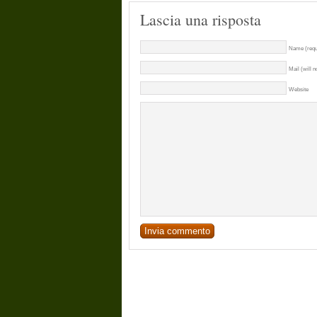
Lascia una risposta
Name (requ
Mail (will n
Website