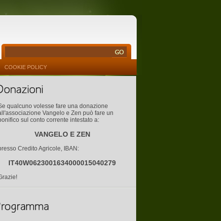
COOKIE POLICY
Se qualcuno volesse fare una donazione
all'associazione Vangelo e Zen può fare un
bonifico sul conto corrente intestato a:
VANGELO E ZEN
presso Credito Agricole, IBAN:
IT40W0623001634000015040279
Grazie!