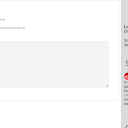
ired)
L
ot be published) (required)
Di
Si
V
In
pa
tr
i 
in
sa