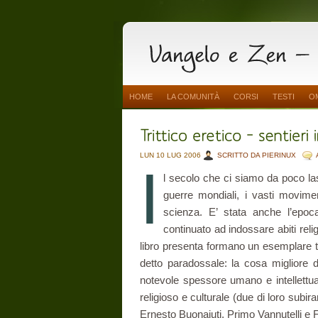
HOME
LA COMUNITÀ
CORSI
TESTI
O
LUN 10 LUG 2006
SCRITTO DA PIERINUX
I
l secolo che ci siamo da poco las
guerre mondiali, i vasti movime
scienza. E’ stata anche l’epoc
continuato ad indossare abiti reli
libro presenta formano un esemplare tri
detto paradossale: la cosa migliore di
notevole spessore umano e intellettu
religioso e culturale (due di loro subi
Ernesto Buonaiuti, Primo Vannutelli e F