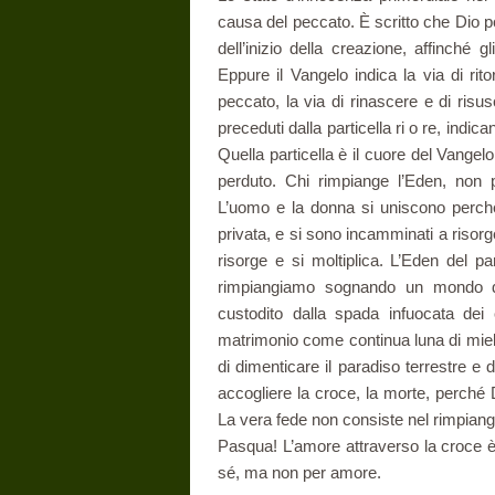
causa del peccato. È scritto che Dio p
dell’i­nizio della creazione, affinché
Eppure il Vangelo indica la via di ri
peccato, la via di ri­nascere e di ris
preceduti dalla particella ri o re, indi
Quella particella è il cuore del Vangel
perduto. Chi rimpiange l’Eden, non 
L’uomo e la donna si uni­scono perché
privata, e si sono incamminati a risorg
risorge e si moltiplica. L’Eden del pa
rimpiangiamo sognando un mondo do
custodito dalla spada infuocata dei c
matrimonio come continua luna di miele 
di dimenticare il paradiso terrestre e di
accogliere la croce, la morte, perché 
La vera fede non consiste nel rimpiange
Pasqua! L’amore at­traverso la croce è
sé, ma non per amore.