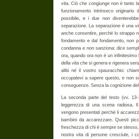
vita. Ciò che congiunge non è tanto la vo
funziona­mento intrinseco originario
possibile, e i due non diventerebb
separazione. La separazione è una vi
an­che consentire, perché lo strappo n
fondamento e dal fondamento, non può
condanna e non sanziona: dice sempli
ora, quando ora non è un infinitesimo
della vita che si genera e rigenera sen
alibi né il vostro spauracchio: chia
occupatevi a sapere questo, e non sol
conseguenze. Senza la cognizione dell
La seconda parte del testo (vv. 13-1
leggerezza di una scena radiosa. Il 
vengono presen­tati perché li accarez
bambini da accarezzare. Questi piccol
freschezza di chi è sempre se stesso, di
nostra vita di persone cresciute, i 