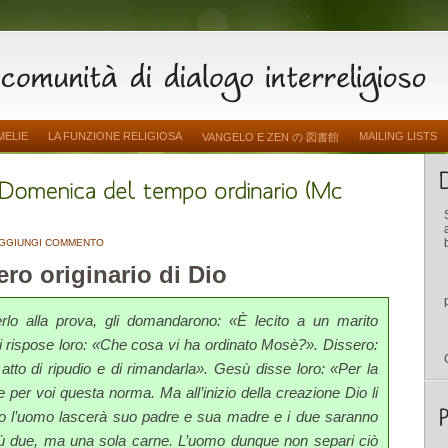
MELIE
LA FUNZIONE RELIGIOSA
MAILING LISTS
VANGELO E ZEN の 図書館
GGIUNGI COMMENTO
ero originario di Dio
terlo alla prova, gli domandarono: «È lecito a un marito
li rispose loro: «Che cosa vi ha ordinato Mosè?». Dissero:
to di ripudio e di rimandarla». Gesù disse loro: «Per la
 per voi questa norma. Ma all’i­nizio della creazione Dio li
o l’uomo lascerà suo padre e sua madre e i due saranno
ù due, ma una sola carne. L’uomo dunque non se­pari ciò