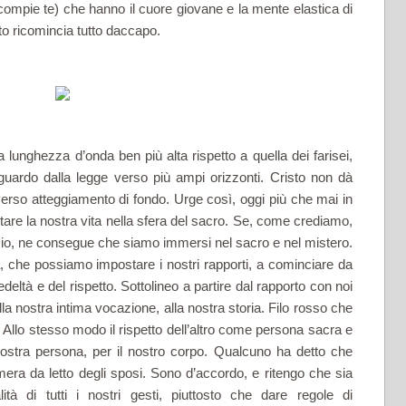
com­pie te) che hanno il cuore giovane e la mente elastica di
ricomincia tutto daccapo.
nghezza d’onda ben più alta rispetto a quella dei farisei,
guardo dalla legge verso più ampi orizzonti. Cristo non dà
verso atteggiamento di fondo. Urge così, oggi più che mai in
rtare la no­stra vita nella sfera del sacro. Se, come crediamo,
 Dio, ne consegue che siamo immersi nel sacro e nel mistero.
 che possiamo im­postare i nostri rapporti, a cominciare da
edeltà e del rispetto. Sottolineo a partire dal rapporto con noi
alla nostra intima voca­zione, alla nostra storia. Filo rosso che
ta. Allo stesso modo il rispetto dell’altro come persona sa­cra e
 nostra persona, per il no­stro corpo. Qualcuno ha detto che
mera da letto degli sposi. Sono d’accordo, e ritengo che sia
lità di tutti i nostri gesti, piuttosto che dare regole di