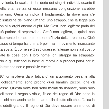
­lontà, la scelta, il desiderio dei singoli individui, quanto il
 della vita: senza di esso nessuna con­giunzione sarebbe
ero uno. Gesù ci indica il fondamento, là dove non c’è
cissitudine del piano umano: uno strappo, che la legge può
on si allarghi ancora di più. Ma Gesù non legifera: parla del
 parlare di separazioni. Gesù non legifera, e quindi non
cemente le cose come sono all’inizio della creazione. Cioè
 lasso di tempo fra prima é poi, ma il movimento incessante
za sosta. È come se Gesù dicesse: la legge non sia il vo­stro
mate le cose con il loro nome; chi strappa ha strappato:
o a giustificarvi in base ai motivi o a preoccuparvi per le
o strappo non è possibile cucire.
6) ci risolleva dalla fatica di un argomento pesante alla
colle­gamento sono proprio quei bambini piccoli, che gli
zasse. Questa volta non sono malati da risanare, sono solo
i sono il segno visi­bile, fisico del regno di Dio: sono la
 chi non lascia sedimentare nulla di tutto ciò che affatica la
cosiddetti grandi. Il regno di Dio deve essere un mondo di