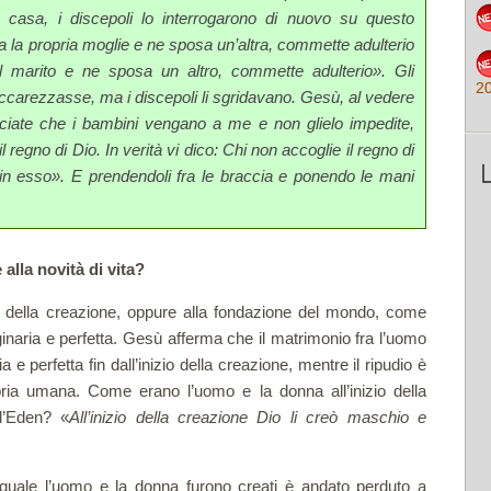
 casa, i discepoli lo interro­garono di nuovo su questo
a la propria moglie e ne sposa un’altra, commette adulterio
 il marito e ne sposa un altro, commette adulterio». Gli
2
ccarezzasse, ma i discepoli li sgridavano. Gesù, al vedere
sciate che i bambini vengano a me e non glielo impedite,
 regno di Dio. In verità vi dico: Chi non accoglie il regno di
n esso». E prendendoli fra le braccia e ponendo le mani
alla novità di vita?
zio della creazione, oppure alla fondazione del mondo, come
ginaria e perfetta. Gesù afferma che il matrimonio fra l’uomo
 e perfetta fin dall’inizio della creazione, mentre il ripudio è
­ria umana. Come erano l’uomo e la donna all’inizio della
ll’Eden? «
All’inizio della creazione Dio li creò maschio e
 quale l’uomo e la donna fu­rono creati è andato perduto a