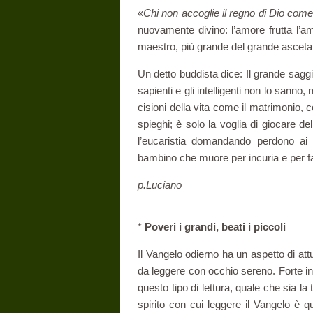
«
Chi non accoglie il regno di Dio com
nuovamente divino: l’amore frutta l’a
maestro, più grande del grande asceta, i
Un detto buddista dice: Il grande saggio
sapienti e gli intelligenti non lo sanno,
cisioni della vita come il matrimonio, 
spieghi; è solo la voglia di giocare d
l’euca­ristia domandando perdono a
bambino che muore per incuria e per fa
p.Luciano
*
Poveri i grandi, beati i piccoli
Il Vangelo odierno ha un aspetto di attu
da leggere con occhio sereno. Forte inf
questo tipo di lettura, quale che sia la
spirito con cui leggere il Vangelo è qu