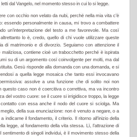
etti dal Vangelo, nel momento stesso in cui lo si legge.
gere con occhio non velato da nubi, perché nella mia vita c’è
otto: essendo personalmente in causa, mi trovo a combattere
ando un’interpretazione del testo a me favorevole. Ma così
tret­tanto lo è, credo, quello di chi vuole utilizzare queste
ia di matrimonio e di divorzio. Seguiamo con attenzione il
è maliziosa, con­tiene cioè un trabocchetto perché è ispirata
lumi su di un argomento così coinvolgente per molti, ma dal
ostituita. Gesù risponde alla domanda con una domanda, e si
iferendosi a quella legge mosaica che tanto essi invocavano
ermissiva: assolve a una funzione che di solito noi non
n questo caso non è coercitiva o correttiva, ma va incontro
 del vostro cuore: se il cuore si irrigidisce troppo, la legge
contatto con essa anche il nodo del cuore si sciolga. Ma
 meglio, della sua enunciazione: non è venuto a negare, o a
indicarne il fondamento, il criterio. Il ritorno all’inizio della
la legge, al fondamento della vita stessa. Lì, l’attrazione di
il sentimento di singoli individui, è il movimento stesso della