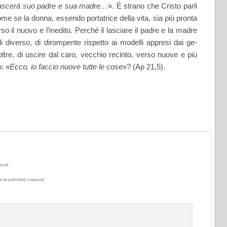
lascerà suo padre e sua madre…
». È strano che Cristo parli
e se la donna, essendo portatrice della vita, sia più pronta
so il nuovo e l’inedito. Perché il lasciare il padre e la madre
i diverso, di dirompente rispetto ai modelli appresi dai ge­
oltre, di uscire dal caro, vecchio recinto, verso nuove e più
o: «
Ecco, io faccio nuove tutte le cose
»? (Ap 21,5).
ired)
ot be published) (required)