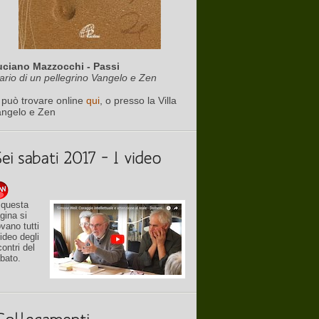
uciano Mazzocchi - Passi
ario di un pellegrino Vangelo e Zen
 può trovare online
qui
, o presso la Villa
angelo e Zen
 questa
gina si
ovano tutti
video degli
contri del
bato.