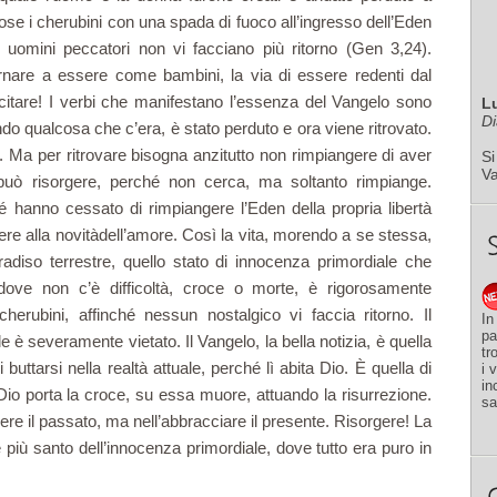
ose i cherubini con una spada di fuoco all’ingresso dell’Eden
 gli uomini peccatori non vi facciano più ritorno (Gen 3,24).
tornare a essere come bambini, la via di essere redenti dal
uscitare! I verbi che manifestano l’essenza del Van­gelo sono
L
Di
cando qualcosa che c’era, è stato perduto e ora viene ritrovato.
o. Ma per ritrovare bisogna anzitutto non rimpian­gere di aver
Si
V
può risorgere, per­ché non cerca, ma soltanto rimpiange.
 hanno cessato di rimpiangere l’Eden della propria li­bertà
ere alla novitàdell’amore. Così la vita, morendo a se stessa,
radiso terrestre, quello stato di innocenza primor­diale che
ve non c’è difficoltà, croce o morte, è rigorosamente
herubini, affinché nessun nostalgico vi faccia ritorno. Il
In
pa
è severamente vietato. Il Vangelo, la bella notizia, è quella
tr
 buttarsi nella realtà attuale, perché lì abita Dio. È quella di
i 
in
Dio porta la croce, su essa muore, attuando la risurrezione.
sa
re il passato, ma nell’abbracciare il presente. Risorgere! La
 più santo dell’innocenza primordiale, dove tutto era puro in