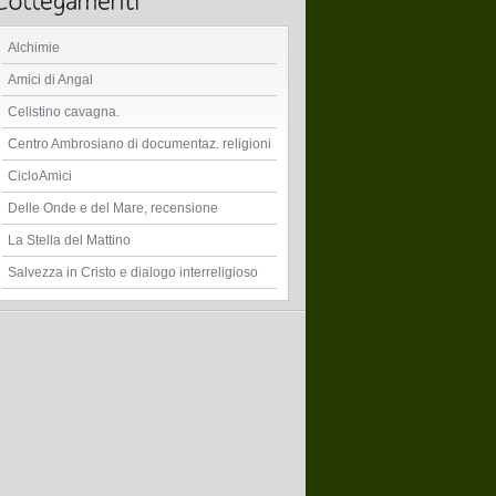
Alchimie
Amici di Angal
Celistino cavagna.
Centro Ambrosiano di documentaz. religioni
CicloAmici
Delle Onde e del Mare, recensione
La Stella del Mattino
Salvezza in Cristo e dialogo interreligioso