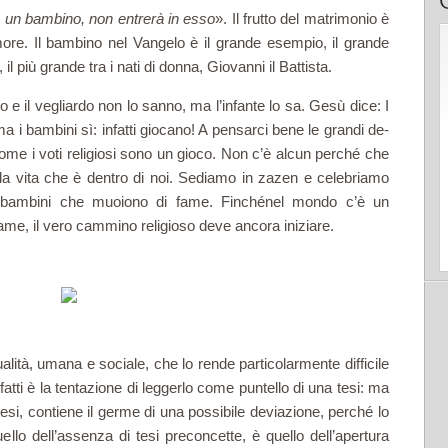
e un bambino, non entrerà in esso
». Il frutto del matrimonio è
more. Il bambino nel Vangelo è il grande esempio, il grande
l più grande tra i nati di donna, Giovanni il Battista.
 e il vegliardo non lo sanno, ma l’infante lo sa. Gesù dice: I
 ma i bambini sì: infatti giocano! A pensarci bene le grandi de­
come i voti religiosi sono un gioco. Non c’è alcun perché che
ella vita che è dentro di noi. Sediamo in zazen e celebriamo
i bambini che muoiono di fame. Finchénel mondo c’è un
me, il vero cammino religioso deve ancora iniziare.
alità, umana e sociale, che lo rende particolarmente difficile
atti è la tentazione di leggerlo come puntello di una tesi: ma
 tesi, contiene il germe di una possibile deviazione, perché lo
ello dell’assenza di tesi preconcette, è quello dell’apertura