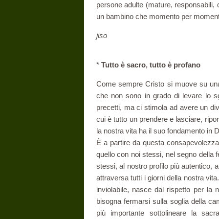
persone adulte (mature, responsabili, 
un bambino che momento per momento 
jiso
*
Tutto è sacro, tutto è profano
Come sempre Cristo si muove su una lu
che non sono in grado di levare lo s
precetti, ma ci stimola ad avere un di
cui è tutto un prendere e lasciare, ripo
la nostra vita ha il suo fondamento in
È a partire da questa consapevolezza,
quello con noi stessi, nel segno della f
stessi, al nostro profilo più autentico, 
attraversa tutti i giorni della nostra vi
inviolabile, nasce dal rispetto per la
bisogna fermarsi sulla soglia della ca
più im­portante sottolineare la sacra