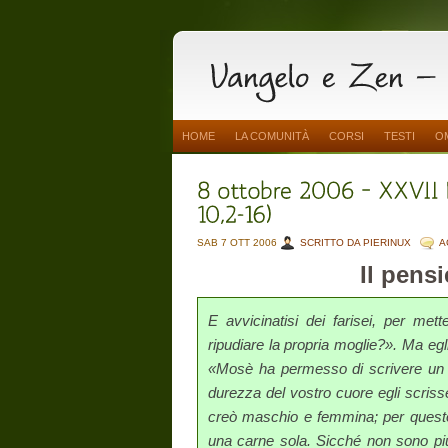
HOME
LA COMUNITÀ
CORSI
TESTI
O
SAB 7 OTT 2006
SCRITTO DA PIERINUX
A
Il pensi
E avvicinatisi dei farisei, per met
ripudiare la propria moglie?». Ma eg
«Mosè ha permesso di scrivere un at
durezza del vostro cuore egli scrisse
creò maschio e femmina; per quest
una carne sola. Sicché non sono pi