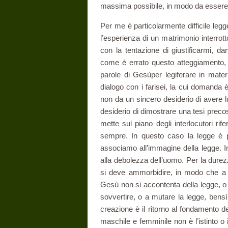
mas­sima possibile, in modo da essere l
Per me è particolarmente difficile leg
l’esperienza di un matrimonio in­terr
con la tentazione di giustificarmi, d
come è errato questo atteggiamento, al
parole di Gesùper legiferare in mater
dialogo con i farisei, la cui domanda 
non da un sincero desi­derio di avere 
desiderio di dimostrare una tesi prec
mette sul piano degli interlocu­tori r
sempre. In questo caso la legge è p
associamo all’immagine della legge. I
alla debolezza dell’uomo. Per la durezza
si deve ammorbidire, in modo che a 
Gesù non si accontenta della legge, o
sovvertire, o a mutare la legge, bensì a 
creazione è il ritorno al fondamento del
ma­schile e femminile non è l’istinto o 