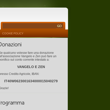
COOKIE POLICY
Se qualcuno volesse fare una donazione
all'associazione Vangelo e Zen può fare un
bonifico sul conto corrente intestato a:
VANGELO E ZEN
presso Credito Agricole, IBAN:
IT40W0623001634000015040279
Grazie!