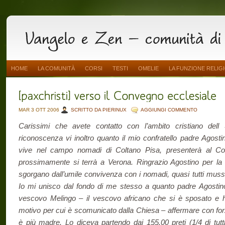
HOME
LA COMUNITÀ
CORSI
TESTI
OMELIE
LA FUNZIONE RELIG
MAR 3 OTT 2006
SCRITTO DA PIERINUX
AGGIUNGI COMMENTO
Carissimi che avete contatto con l’ambito cristiano dell 
riconoscenza vi inoltro quanto il mio confratello padre Agosti
vive nel campo nomadi di Coltano Pisa, presenterà al Co
prossimamente si terrà a Verona. Ringrazio Agostino per la 
sgorgano dall’umile convivenza con i nomadi, quasi tutti mussulm
Io mi unisco dal fondo di me stesso a quanto padre Agostino a
vescovo Melingo – il vescovo africano che si è sposato e ha
motivo per cui è scomunicato dalla Chiesa – affermare con for
è più madre. Lo diceva partendo dai 155.00 preti (1/4 di tutti