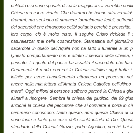
celibato e si sono sposati, di cui la maggioranza vorrebbe conti
Chiesa ma è loro vietato. Che drammi che hanno attraversato! A
drammi, ma scelgono di rimanere formalmente fedeli, soffrendo
dei sacerdoti che rimangono celibi soltanto perché è prescritto, 
loro corpo, ciò è molto triste. Il seguire Cristo richiede il 
naturalezza; mai nella costrinzione. Stamattina sul giornal
sacerdote in quello dell’Aquila non ha fatto il funerale a un 
Questo comportamento non è affatto il pensiro della Chiesa, 
pensato. La gente del paese ha assalito il sacerdote che ha do
Certamente il modo con cui la Chiesa cattolica oggi tratta i 
infinite per avere l’annullamento attraverso un processo nel 
anche nella mia lettera all’Amata Chiesa Cattolica nell’ultimo 
mare”. Oggi milioni di persone soffrono perché la Chiesa li gi
aiutarli a risorgere. Sembra la chiesa del giudizio, dei 99 giu
anziché la chiesa del peccatore che si converte e porta in cie
nemmeno conoscono. Detto questo, amo questa Chiesa di cui
sono tante e tante presenze della carità infinita di Dio. Qu
stendardo della Chiesa! Grazie, padre Agostino, perché hai il