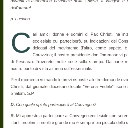
davanti all’assemblea nazionale della Chiesa. Il Vangelo è gi
dell’amore!
p. Luciano
C
ari amici, donne e uomini di Pax Christi, ha ini
ecclesiale cui parteciperò, su indicazioni del Co
delegati del movimento (l’altro, come sapete, è
Corazzina; il nostro presidente don Tommaso vi pa
di Pescara). Troverete molte cose sulla stampa. Da parte mi
nostro punto di vista almeno sull’essenziale.
Per il momento vi mando le brevi risposte alle tre domande riv
Christi, dal giornale diocesano locale “Verona Fedele”; sono 
Shalom. S.P.
D.
Con quale spirito parteciperà al Convegno?
R.
Mi appresto a partecipare al Convegno ecclesiale con sere
i tanti problemi irrisolti è grande ma è sempre più piccola dello 