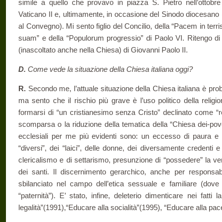
simile a quello che provavo in piazza S. Pietro nell’ottobre 
Vaticano II e, ultimamente, in occasione del Sinodo diocesano 
al Convegno). Mi sento figlio del Concilio, della “Pacem in terri
suam” e della “Populorum progressio” di Paolo VI. Ritengo di 
(inascoltato anche nella Chiesa) di Giovanni Paolo II.
D.
Come vede la situazione della Chiesa italiana oggi?
R.
Secondo me, l’attuale situazione della Chiesa italiana è prob
ma sento che il rischio più grave è l’uso politico della religione
formarsi di “un cristianesimo senza Cristo” declinato come “re
scomparsa o la riduzione della tematica della “Chiesa dei-pover
ecclesiali per me più evidenti sono: un eccesso di paura e ca
“diversi”, dei “laici”, delle donne, dei diversamente credenti e
clericalismo e di settarismo, presunzione di “possedere” la ve
dei santi. Il discernimento gerarchico, anche per responsab
sbilanciato nel campo dell’etica sessuale e familiare (dov
“paternità”). E’ stato, infine, deleterio dimenticare nei fatti 
legalità”(1991),“Educare alla socialità”(1995), “Educare alla pac