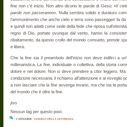
fine non c’è inizio. Non altro dicono le parole di Gesù: «
Il ci
parole non passeranno
». Nulla sembra solido e duraturo come 
l’ammonimento che anche cielo e terra sono passeggeri fa da 
e quindi non adatti come sede della fede che riposa sull’eternit
re­gno di Dio, portate ovunque dal vento, hanno la consistenz
ribaltamento, da questo crollo del mondo consueto, prende spun
e libera.
Che la fine sia il preambolo dell’inizio non deve indtlrci a un’
millenaristica. La fine, individuale o collettiva, della storia c
dolore e nel dolore. Non si deve prendere a ctlor leggero. Ma
condizione necessaria: il richiamo all’attenzione e al risveglio p
a non lasciare che la fine avvenga invano, ma che sia la porta, 
del mondo che è oltre la fine.
jiso
Nessun tag per questo post.
CATEGORIE:
VANGELO DELLA SETTIMANA