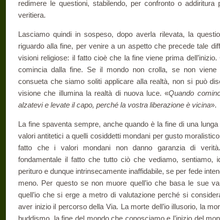
redimere le questioni, stabilendo, per confronto o addiri­tura 
veritiera.
Lasciamo quindi in sospeso, dopo averla rilevata, la question
riguardo alla fine, per venire a un aspetto che precede tale di
visioni religiose: il fatto cioè che la fine viene prima dell’iniz
comincia dalla fine. Se il mondo non crolla, se non viene
consueta che siamo so­liti applicare alla realtà, non si può d
visione che illumina la realtà di nuova luce. «
Quando comin­c
alzatevi e levate il capo, perché la vostra liberazione è vicina
».
La fine spaventa sempre, anche quando è la fine di una lunga 
valori antitetici a quelli cosid­detti mondani per gusto moralistico
fatto che i valori mondani non danno garanzia di veri
fondamentale il fatto che tutto ciò che ve­diamo, sentiamo, i
perituro e dun­que intrinsecamente inaffidabile, se per fede int
meno. Per questo se non muore quell’io che basa le sue valu
quell’io che si erge a me­tro di valutazione perché si conside
aver inizio il percorso della Via. La morte dell’io illusorio, la mort
buddismo, la fine del mondo che conosciamo e l’inizio del mon