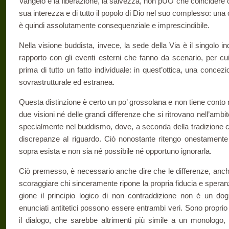
Vangelo e la liberazione, la salvezza, non pUÒ che coincidere con 
sua interezza e di tutto il popolo di Dio nel suo complesso: una
è quindi assolutamente consequenziale e impre­scindibile.
Nella visione buddista, invece, la sede della Via è il singolo ind
rapporto con gli eventi esterni che fanno da scenario, per cu
prima di tutto un fatto individuale: in quest’ottica, una concez
sovrastrutturale ed estranea.
Questa distinzione è certo un po’ grossolana e non tiene conto 
due visioni né delle grandi diffe­renze che si ritrovano nell’amb
specialmente nel buddismo, dove, a seconda della tradizione cui
discrepanze al riguardo. Ciò nono­stante ritengo onestamente 
sopra esista e non sia né possibile né opportuno ignorarla.
Ciò premesso, è necessario anche dire che le differenze, anche
scoraggiare chi sinceramente ri­pone la propria fiducia e speranza
gione il principio logico di non contraddizione non è un do
enunciati antitetici possono essere entrambi veri. Sono proprio 
il dialogo, che sarebbe altrimenti più simile a un monologo, a