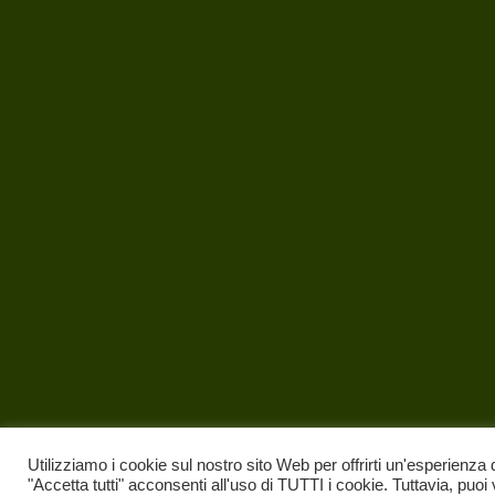
Utilizziamo i cookie sul nostro sito Web per offrirti un'esperienza 
"Accetta tutti" acconsenti all'uso di TUTTI i cookie. Tuttavia, puoi