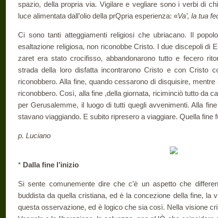
spazio, della propria via. Vigilare e ve­gliare sono i verbi di ch
luce ali­mentata dall’olio della prQpria esperienza: «
Va’, la tua fe
Ci sono tanti atteggiamenti religiosi che ubriacano. Il popolo
esaltazione religiosa, non rico­nobbe Cristo. I due discepoli 
zaret era stato crocifisso, abbandonarono tutto e fecero rito
strada della loro disfatta incontrarono Cristo e con Cristo
riconobbero. Alla fine, quando cessarono di disquisire, mentre 
riconobbero. Così, alla fine ,della giornata, riciminciò tutto da ca
per Gerusa­lemme, il luogo di tutti quegli avvenimenti. Alla fin
stavano viaggiando. E subito ripresero a viag­giare. Quella fine f
p. Luciano
*
Dalla fine l’inizio
Si sente comunemente dire che c’è un aspetto che differenz
buddista da quella cristiana, ed è la con­cezione della fine, la 
questa os­servazione, ed è logico che sia così. Nella visione cr