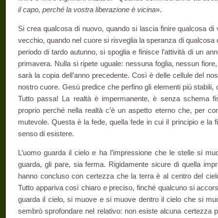
il capo, perché la vostra liberazione è vicina
».
Si crea qualcosa di nuovo, quando si lascia finire qualcosa di v
vecchio, quando nel cuore si risve­glia la speranza di qualcosa 
pe­riodo di tardo autunno, si spoglia e finisce l’attività di un an
primavera. Nulla si ripete uguale: nes­suna foglia, nessun fio
sarà la copia dell’anno precedente. Così è delle cellule del nos
nostro cuore. Gesù predice che perfino gli elementi più stabili, 
Tutto passa! La realtà è impermanente, è senza schema f
proprio perché nella realtà c’è un aspetto eterno che, per con
mutevole. Questa è la fede, quella fede in cui il principio e la f
senso di esistere.
L’uomo guarda il cielo e ha l’impressione che le stelle si muo
guarda, gli pare, sia ferma. Rigida­mente sicure di quella imp
hanno concluso con certezza che la terra è al centro del cielo e
Tutto appariva così chiaro e preciso, finché qualcuno si accor
guarda il cielo, si muove e si muove dentro il cielo che si muo
sembrò sprofondare nel relativo: non esiste alcuna cer­tezza 