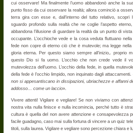
cui osservare! Ma final­mente l’uomo abbandonò anche la sua
punto fisso da cui osservare la realtà; allora cominciò a osse
terra gira con esse e, dall’interno del tutto relativo, scoprì
sguardo pro­fondo sulla realtà che ne coglie l’aspetto eterno,
abbandona l’illusione di guardare la realtà da un punto di vista f
occupante. L’oc­chioche vede e la cosa veduta fluttuano nella
fede non copre di eterno ciò che è mutevole; ma legge nella
gloria eterna. Per questo siamo sempre all’inizio,. proprio 
questo Dio si fa uomo. L’occhio che non crede vede il vol
mutevolezza dell’uomo. L’occhio della fede, in quella mutevol
della fede è l’occhio limpido, non inquinato dagli attaccamenti.
non si appesantiscano in dissipazioni, ubriachezze e affanni de
addosso… come un laccio
».
Vivere attenti! Vigilare e vegliare! Se non viviamo con atten­
nostra vita nulla finisce e nulla incomincia, perché tutto è st
cul­tura è quella del non avere attenzione e consapevolezza p
facile guadagno, caso mai sulla fortuna di vincere a un quiz tele
titoli, sulla laurea. Vigilare e vegliare sono percezione chiara e l