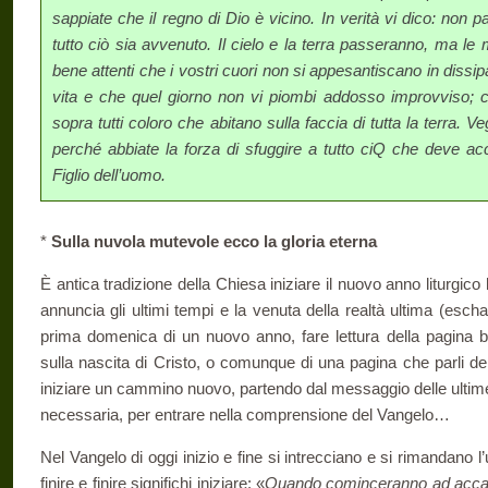
sappiate che il regno di Dio è vicino. In verità vi dico: non
tutto ciò sia avvenuto. Il cielo e la terra passeranno, ma l
bene attenti che i vostri cuori non si appesantiscano in dissip
vita e che quel giorno non vi piombi addosso improvviso; 
sopra tutti coloro che abitano sulla faccia di tutta la terra. 
perché abbiate la forza di sfuggire a tutto ciQ che deve ac
Figlio dell’uomo.
*
Sulla nuvola mutevole ecco la gloria eterna
È antica tradizione della Chiesa iniziare il nuovo anno liturgic
annuncia gli ultimi tempi e la ve­nuta della realtà ultima (esch
prima domenica di un nuovo anno, fare lettura della pagina b
sulla nascita di Cristo, o comunque di una pagina che parli de
iniziare un cammino nuovo, partendo dal messaggio delle ultim
necessaria, per entrare nella comprensione del Vangelo…
Nel Vangelo di oggi inizio e fine si intrecciano e si rimandano l’u
finire e finire significhi ini­ziare: «
Quando cominceranno ad accade