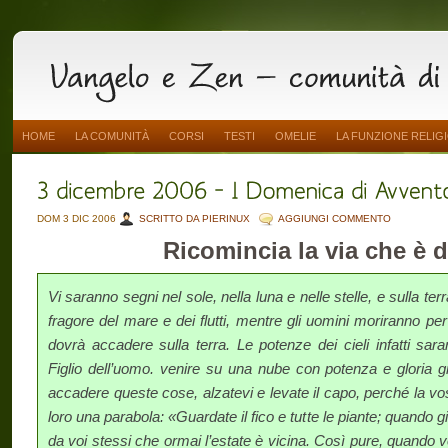
HOME
LA COMUNITÀ
CORSI
TESTI
OMELIE
LA FUNZIONE RELIG
DOM 3 DIC 2006
SCRITTO DA PIERINUX
AGGIUNGI COMMENTO
Ricomincia la via che è 
Vi saranno segni nel sole, nella luna e nelle stelle, e sulla terr
fragore del mare e dei flutti, mentre gli uo­mini moriranno per
dovrà accadere sulla terra. Le potenze dei cieli infatti sara
Figlio dell’uomo. venire su una nube con potenza e glori
accadere queste cose, alzatevi e le­vate il capo, perché la vo
loro una parabola: «Guardate il fico e tutte le piante; quando 
da voi stessi che ormai l’estate è vicina. Così pure, quando