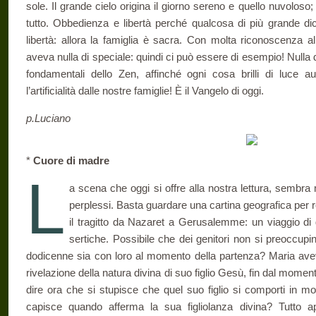
sole. Il grande cielo origina il giorno sereno e quello nuvoloso
tutto. Obbedienza e libertà perché qualcosa di più grande dic
libertà: allora la famiglia è sacra. Con molta riconoscenza a
aveva nulla di speciale: quindi ci può essere di esempio! Nulla 
fondamentali dello Zen, affinché ogni cosa brilli di luce aut
l’artificialità dalle nostre famiglie! È il Vangelo di oggi.
p.Luciano
*
Cuore di madre
L
a scena che oggi si offre alla nostra lettura, sembra 
perplessi. Basta guardare una cartina geo­grafica per 
il tragitto da Naza­ret a Gerusalemme: un viaggio di 
sertiche. Possibile che dei genitori non si preoccupino
dodicenne sia con loro al momento della par­tenza? Maria ave
rivelazione della natura divina di suo figlio Gesù, fin dal mome
dire ora che si stupisce che quel suo figlio si com­porti in m
capisce quando af­ferma la sua figliolanza divina? Tutto 