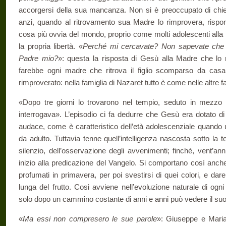
accor­gersi della sua mancanza. Non si è preoccupato di chie
anzi, quando al ritrovamento sua Madre lo rimprovera, rispo
cosa più ovvia del mondo, proprio come molti adolescenti alla 
la propria libertà. «
Perché mi cercavate? Non sapevate che 
Padre mio?
»: questa la risposta di Gesù alla Madre che lo 
farebbe ogni madre che ritrova il figlio scomparso da casa. 
rimproverato: nella famiglia di Nazaret tutto è come nelle altre f
«Dopo tre giorni lo trovarono nel tempio, seduto in mezzo ai
interrogava». L’episodio ci fa dedurre che Gesù era dotato di 
audace, come è caratteristico dell’età adolescenziale quando 
da adulto. Tuttavia tenne quell’intelligenza nascosta sotto la te
silenzio, del­l’osservazione degli avvenimenti; finché, vent’an
inizio alla predicazione del Vangelo. Si compor­tano così anche g
profumati in primavera, per poi svestirsi di quei colori, e dare
lunga del frutto. Cosi avviene nell’evoluzione na­turale di o
solo dopo un cam­mino costante di anni e anni può vedere il suo
«
Ma essi non compresero le sue parole
»: Giuseppe e Maria