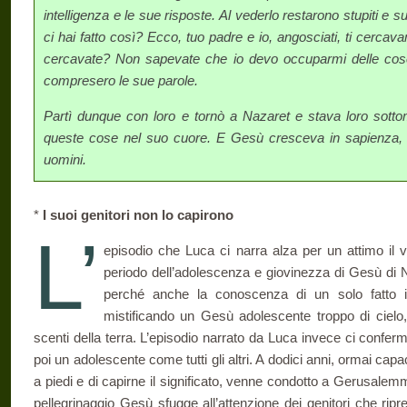
intelligenza e le sue risposte. Al vederlo re­starono stupiti e 
ci hai fatto così? Ecco, tuo padre e io, angosciati, ti cercav
cercavate? Non sapevate che io devo occuparmi delle cos
compresero le sue parole.
Partì dunque con loro e tornò a Nazaret e stava loro sot
queste cose nel suo cuore. E Gesù cresceva in sa­pienza, e
uomini.
*
I suoi genitori non lo capirono
L’
episodio che Luca ci narra alza per un attimo il ve
periodo dell’adolescenza e giovinezza di Gesù di 
perché anche la conoscenza di un solo fatto i
mistificando un Gesù adolescente troppo di cielo,
scenti della terra. L’episodio narrato da Luca invece ci confe
poi un adolescente come tutti gli altri. A dodici anni, ormai cap
a piedi e di capirne il significato, venne condotto a Gerusalemm
pellegrinaggio Gesù sfugge all’atten­zione dei genitori che ri