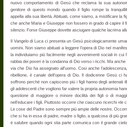
nuovo comportamento di Gesù che re­clama la sua autonom
genitore di questo mondo quando il figlio rompe la tranquillit
appella alla sua libertà. Abituati, come siamo, a mi­stificare la fig
che anche Maria e Giuseppe non fossero in grado di capire il figli
silenzio. Forse Giuseppe dovette asciugare qualche lacrima al
Il Vangelo di Luca ci presenta un Gesù psicologicamente umano,
uomini. Non siamo abituati a leg­gere l’opera di Dio nel manife
la individuiamo più facilmente negli avvenimenti sociali in cui
rabbia dei poveri è la condanna di Dio verso i ricchi. Ma anche 
via che Dio ha assegnato all’uomo. Cosi anche l’adolescenza, 
ribellione, è canale dell’opera di Dio. Il dodi­cenne Gesù ci h
soffrono perché non capiscono più i figli hanno degli antenati i
gli adolescenti che vogliono far valere la propria autonomia han
questione di maggiore o minore docilità dei figli o di magg
nell’educare i figli. Piuttosto occorre che ciascuno ricer­chi «le
Le cose del Padre sono sempre più ampie delle nostre. Occorre a
che si ha in essa di padre, madre o figlio, a qualcosa di più gr
è salubre quando ogni stia parte comunica con il grande cielo