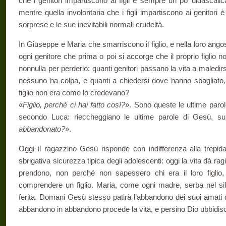
che i genitori impartiscono ai figli è sempre un po’ didascali
mentre quella in­volontaria che i figli impartiscono ai genitori 
sorprese e le sue inevitabili normali crudeltà.
In Giuseppe e Maria che smarriscono il figlio, e nella loro ango­
ogni genitore che prima o poi si accorge che il proprio figlio n
nonnulla per perderlo: quanti genitori passano la vita a maledirsi
nessuno ha colpa, e quanti a chiedersi dove hanno sbagliato, 
figlio non era come lo credevano?
«
Figlio, perché ci hai fatto così?
». Sono queste le ultime paro
secondo Luca: rieccheggiano le ul­time parole di Gesù, su
abbando­nato?
».
Oggi il ragazzino Gesù risponde con indifferenza alla trepida­
sbrigativa sicurezza tipica degli adolescenti: oggi la vita dà rag
prendono, non perché non sapessero chi era il loro figli
comprendere un figlio. Maria, come ogni ma­dre, serba nel s
ferita. Domani Gesù stesso patirà l’abbandono dei suoi amati d
abbandono in abbandono procede la vita, e persino Dio ubbidis