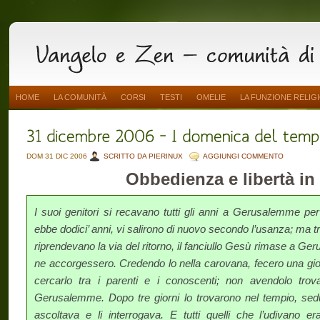
HOME
LA COMUNITÀ
CORSI
TESTI
OMELIE
LA FUNZIONE RELIG
DOM 31 DIC 2006
SCRITTO DA PIERINUX
AGGIUNGI COMMENTO
Obbedienza e libertà in 
I suoi genitori si recavano tutti gli anni a Gerusalemme pe
ebbe dodici’ anni, vi salirono di nuovo secondo l’usanza; ma tra
riprendevano la via del ritorno, il fanciullo Gesù rimase a Ge
ne accorgessero. Credendo lo nella carovana, fecero una gior­
cercarlo tra i parenti e i conoscenti; non avendolo trov
Gerusalemme. Dopo tre giorni lo trovarono nel tempio, sedu
ascoltava e li interrogava. E tutti quelli che l’udivano e