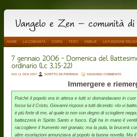
HOME
LA COMUNITÀ
CORSI
TESTI
OMELIE
LA FUNZIONE RELIG
GIO 11 GEN 2007
SCRITTO DA PIERINUX
AGGIUNGI COMMENTO
Immergere e riemer
Poiché il popolo era in attesa e tutti si domandavano in cuor 
fosse lui il Cristo, Giovanni rispose a tutti dicendo: «Io vi b
è più forte di me, al quale io non son degno di sciogliere neppure
battezzerà in Spirito Santo e fuoco. Egli ha in mano il ventil
raccogliere il frumento nel gra­naio; ma la pula, la brucerà c
altre esortazioni annunziava al popolo la buona novella. Ma il