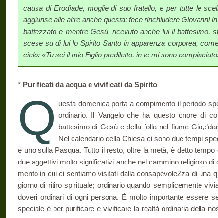
causa di Erodìade, moglie di suo fratello, e per tutte le 
aggiunse alle altre an­che questa: fece rinchiudere Giovanni in 
battezzato e mentre Gesù, ricevuto anche lui il battesimo, sta
scese su di lui lo Spirito Santo in apparenza corporea, come
cielo: «Tu sei il mio Figlio prediletto, in te mi sono compiaciuto
*
Purificati da acqua e vivificati da Spirito
Q
uesta domenica porta a compimento il periodo speci
ordinario. Il Vangelo che ha questo onore di com
battesimo di Gesù e della folla nel fiume Gio,:’da
Nel calendario della Chiesa ci sono due tempi spec
e uno sulla Pasqua. Tutto il resto, oltre la metà, è detto tempo
due aggettivi molto significativi anche nel cammino religioso di
mento in cui ci sentiamo visitati dalla consapevoleZza di una
giorno di ritiro spirituale; ordinario quando semplicemente vi
do­veri ordinari di ogni persona. È molto importante essere 
speciale è per purificare e vivificare la realtà ordinaria della nos