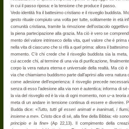
in cui il passo riposa: e la tensione che produce il passo.
Vedo identità fra il battesimo cristiano e il risveglio buddista. M
gesto rituale compiuto una volta per tutte, solitamente in età inf
comunità cristiana, tramite la rimozione dell’ostacolo oggettiv
la piena partecipazione alla gra­zia. Ma ciò è vero se comprendi
mento del valore intrinseco della vita, quel valore che è prima 
nella vita di ciascuno che si rifà a quel prima: allora il battesim
momento. C’è chi crede che il risveglio buddista sia la meta, 
cui accede chi, al termine di una via di purificazione, finalmente
corpo la vera natura eterna e universale della realtà. Ma ciò
via che chiamiamo buddismo parte dall’aprirsi alla vera natura d
come adesione dell’esperienza: il risveglio precede necessari
senza di esso l’adesione alla via non è autentica; informa di sé 
la via del risveglio ed è la via di ogni momento, non u~a teoria a
meta di un andare in tensione continua di essere e divenire. 
Budda dice: «
Tutto, tutti gli esseri animati e inanimati, i fi
insieme a me
». Cristo dice di sé, alla fine della Bibbia: «
lo sono 
principio e la fine
» (Ap 22,13). Il compi­mento della creaz