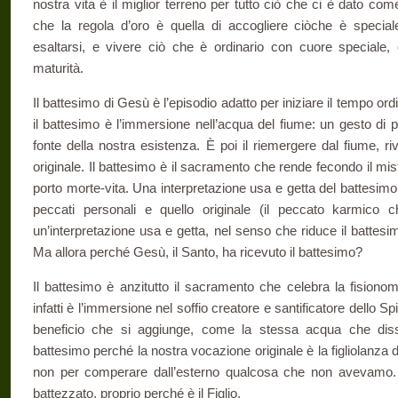
nostra vita è il miglior terreno per tutto ciò che ci è dato com
che la regola d’oro è quella di accogliere ciòche è specia
esaltarsi, e vivere ciò che è ordinario con cuore speciale,
maturità.
Il battesimo di Gesù è l’episodio adatto per iniziare il tempo or­di
il battesimo è l’immersione nell’acqua del fiume: un gesto di pu
fonte della nostra esistenza. È poi il riemergere dal fiume, riv
originale. Il battesimo è il sacra­mento che rende fecondo il mist
porto morte-vita. Una interpretazione usa e getta del battesimo 
peccati personali e quello originale (il peccato karmico c
un’interpreta­zione usa e getta, nel senso che riduce il battesimo
Ma allora perché Gesù, il Santo, ha ricevuto il bat­tesimo?
Il battesimo è anzitutto il sacramento che celebra la fisionom
infatti è l’immersione nel soffio crea­tore e santificatore dello Spi
be­neficio che si aggiunge, come la stessa acqua che disse
battesimo perché la nostra vocazione originale è la figliolanza div
non per comperare dall’esterno qualcosa che non avevamo
battezzato, proprio perché è il Figlio.