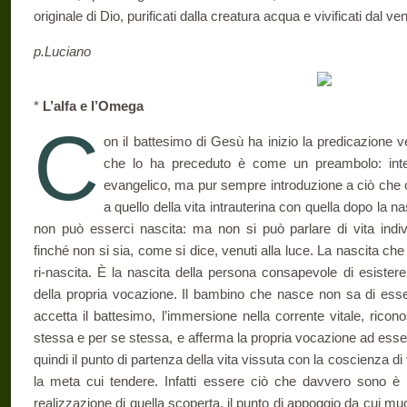
originale di Dio, purificati dalla creatura acqua e vivificati dal ve
p.Luciano
*
L’alfa e l’Omega
C
on il battesimo di Gesù ha inizio la predicazione v
che lo ha preceduto è come un preambolo: in­ter
evangelico, ma pur sempre in­troduzione a ciò che o
a quello della vita intrauterina con quella dopo la nas
non può esserci nascita: ma non si può parlare di vita in­div
finché non si sia, come si dice, venuti alla luce. La nascita che i
ri-nascita. È la nascita della persona consapevole di esistere
della propria vocazione. Il bambino che nasce non sa di ess
accetta il batte­simo, l’immersione nella corrente vitale, riconos
stessa e per se stessa, e afferma la propria vocazione ad esse
quindi il punto di par­tenza della vita vissuta con la coscienza di 
la meta cui tendere. Infatti essere ciò che davvero sono è
realizzazione di quella scoperta, il punto di appoggio da cui mu