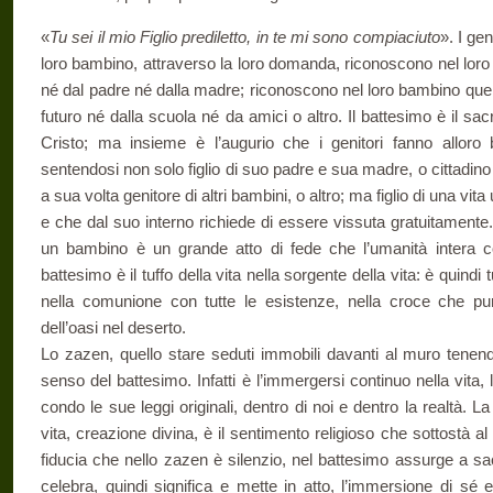
«
Tu sei il mio Figlio prediletto, in te mi sono compiaciuto
». I gen
loro bambino, attraverso la loro domanda, riconoscono nel loro
né dal padre né dalla madre; riconoscono nel loro bambino que
futuro né dalla scuola né da amici o altro. Il battesimo è il s
Cristo; ma insieme è l’augurio che i genitori fanno alloro
sentendosi non solo figlio di suo padre e sua madre, o cittadino
a sua volta genitore di altri bambini, o altro; ma figlio di una vit
e che dal suo interno richiede di essere vissuta gratuita­ment
un bambino è un grande atto di fede che l’umanità intera com
battesimo è il tuffo della vita nella sorgente della vita: è quindi 
nella comunione con tutte le esisten­ze, nella croce che pu
dell’oasi nel deserto.
Lo zazen, quello stare seduti immobili davanti al muro tenend
senso del battesimo. Infatti è l’im­mergersi continuo nella vita, 
condo le sue leggi originali, dentro di noi e dentro la realtà. La f
vita, creazione divina, è il senti­mento religioso che sottostà 
fiducia che nello zazen è silenzio, nel battesimo assurge a s
celebra, quindi significa e mette in atto, l’immersione di sé 