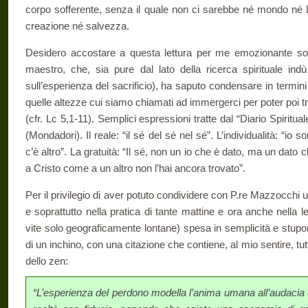
corpo sofferente, senza il quale non ci sarebbe né mondo né D
creazione né salvezza.
Desidero accostare a questa lettura per me emozionante solo
maestro, che, sia pure dal lato della ricerca spirituale indù
sull’esperienza del sacrificio), ha saputo condensare in termini
quelle altezze cui siamo chiamati ad immergerci per poter poi tr
(cfr. Lc 5,1-11). Semplici espressioni tratte dal “Diario Spirit
(Mondadori). Il reale: “il sé del sé nel sé”. L’individualità: “io 
c’è altro”. La gratuità: “Il sé, non un io che è dato, ma un dato ch
a Cristo come a un altro non l’hai ancora trovato”.
Per il privilegio di aver potuto condividere con P.re Mazzocchi
e soprattutto nella pratica di tante mattine e ora anche nella le
vite solo geograficamente lontane) spesa in semplicità e stupor
di un inchino, con una citazione che contiene, al mio sentire, tutt
dello zen:
“L’esperienza del perdono modella l’anima umana all’audacia d