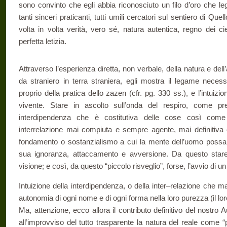
sono convinto che egli abbia riconosciuto un filo d’oro che leg
tanti sinceri praticanti, tutti umili cercatori sul sentiero di Qu
volta in volta verità, vero sé, natura autentica, regno dei ci
perfetta letizia.
Attraverso l’esperienza diretta, non verbale, della natura e dell
da straniero in terra straniera, egli mostra il legame necess
proprio della pratica dello zazen (cfr. pg. 330 ss.), e l’intuizion
vivente. Stare in ascolto sull’onda del respiro, come 
interdipendenza che è costitutiva delle cose così co
interrelazione mai compiuta e sempre agente, mai definitiva 
fondamento o sostanzialismo a cui la mente dell’uomo possa 
sua ignoranza, attaccamento e avversione. Da questo stare c
visione; e così, da questo “piccolo risveglio”, forse, l’avvio di 
Intuizione della interdipendenza, o della inter–relazione che 
autonomia di ogni nome e di ogni forma nella loro purezza (il loro
Ma, attenzione, ecco allora il contributo definitivo del nostro 
all’improvviso del tutto trasparente la natura del reale come “