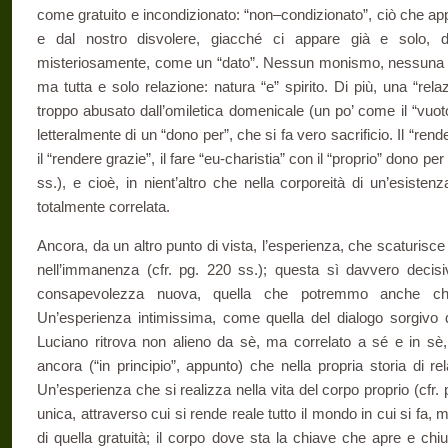
come gratuito e incondizionato: “non–condizionato”, ciò che ap
e dal nostro disvolere, giacché ci appare già e solo, dal
misteriosamente, come un “dato”. Nessun monismo, nessuna 
ma tutta e solo relazione: natura “e” spirito. Di più, una “rel
troppo abusato dall’omiletica domenicale (un po’ come il “vuot
letteralmente di un “dono per”, che si fa vero sacrificio. Il “ren
il “rendere grazie”, il fare “eu-charistia” con il “proprio” dono pe
ss.), e cioè, in nient’altro che nella corporeità di un’esiste
totalmente correlata.
Ancora, da un altro punto di vista, l’esperienza, che scaturisce
nell’immanenza (cfr. pg. 220 ss.); questa sì davvero decisiv
consapevolezza nuova, quella che potremmo anche chi
Un’esperienza intimissima, come quella del dialogo sorgivo di 
Luciano ritrova non alieno da sè, ma correlato a sé e in sè, n
ancora (“in principio”, appunto) che nella propria storia di re
Un’esperienza che si realizza nella vita del corpo proprio (cfr.
unica, attraverso cui si rende reale tutto il mondo in cui si f
di quella gratuità; il corpo dove sta la chiave che apre e chiud