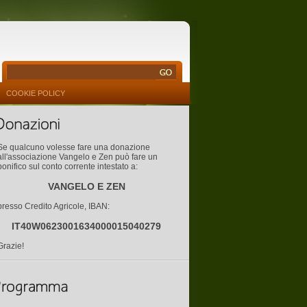
COOKIE POLICY
Se qualcuno volesse fare una donazione
all'associazione Vangelo e Zen può fare un
bonifico sul conto corrente intestato a:
VANGELO E ZEN
presso Credito Agricole, IBAN:
IT40W0623001634000015040279
Grazie!