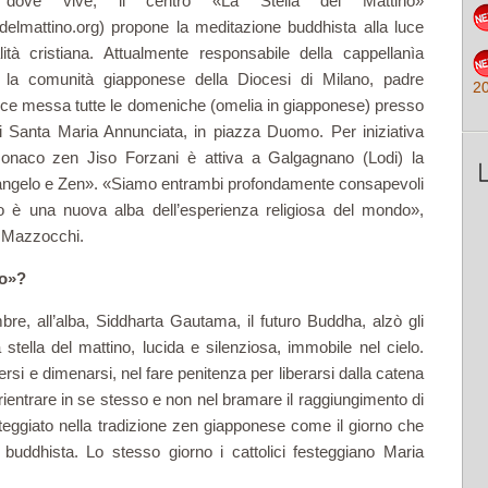
 dove vive, il centro «La Stella del Mattino»
adelmattino.org) propone la meditazione buddhista alla luce
alità cristiana. Attualmente responsabile della cappellanìa
r la comunità giapponese della Diocesi di Milano, padre
2
ce messa tutte le domeniche (omelia in giapponese) presso
di Santa Maria Annunciata, in piazza Duomo. Per iniziativa
onaco zen Jiso Forzani è attiva a Galgagnano (Lodi) la
ngelo e Zen». «Siamo entrambi profondamente consapevoli
go è una nuova alba dell’esperienza religiosa del mondo»,
 Mazzocchi.
no»?
re, all’alba, Siddharta Gautama, il futuro Buddha, alzò gli
stella del mattino, lucida e silenziosa, immobile nel cielo.
ggersi e dimenarsi, nel fare penitenza per liberarsi dalla catena
 rientrare in se stesso e non nel bramare il raggiungimento di
teggiato nella tradizione zen giapponese come il giorno che
uddhista. Lo stesso giorno i cattolici festeggiano Maria
.