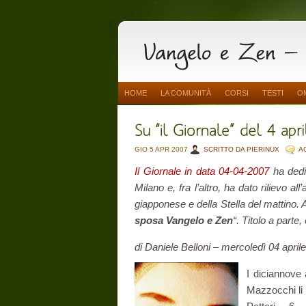
HOME
LA COMUNITÀ
CORSI
TESTI
O
GIO 5 APR 2007
SCRITTO DA PIERINUX
A
Il Giornale in data 04-04-2007
ha dedi
Milano e, fra l’altro, ha dato rilievo al
giapponese e della Stella del mattino. All
sposa Vangelo e Zen
“. Titolo a parte
di Daniele Belloni – mercoledì 04 april
I diciannove
Mazzocchi li 