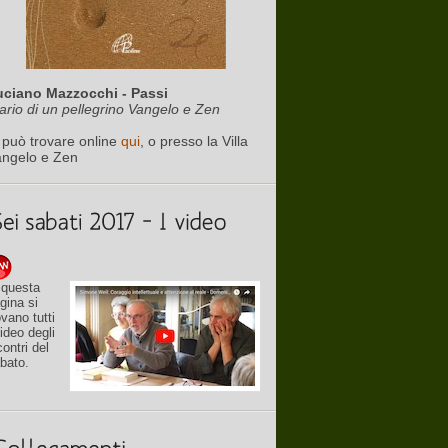
uciano Mazzocchi - Passi
ario di un pellegrino Vangelo e Zen
 può trovare online
qui
, o presso la Villa
angelo e Zen
 questa
gina si
ovano tutti
video degli
contri del
bato.