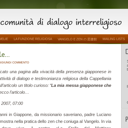
MELIE
LA FUNZIONE RELIGIOSA
MAILING LISTS
VANGELO E ZEN の 図書館
GGIUNGI COMMENTO
cato una pagina alla vivacità della presenza giapponese in
l’attività di dialogo e testimonianza religiosa della Cappellania
’articolo un titolo curioso: “
La mia messa giapponese che
, ecco l’articolo…
e 2007, 07:00
 anni in Giappone, da missionario saveriano, padre Luciano
mostra nella pratica dello zen che coniuga al Vangelo. In via