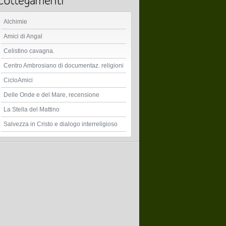
Alchimie
Amici di Angal
Celistino cavagna.
Centro Ambrosiano di documentaz. religioni
CicloAmici
Delle Onde e del Mare, recensione
La Stella del Mattino
Salvezza in Cristo e dialogo interreligioso