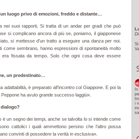
 un luogo privo di emozioni, freddo e distante…
 nei suoi rapporti. Si tratta di un andar per gradi che può
L
ose si complicano ancora di più se, poniamo, il giapponese
Di
iato, si mettesse d’un tratto a eseguire una danza per noi.
Si
ti come sembrano, hanno espressioni di spontaneità molto
V
za era fissata da tempo. Solo che ogni cosa deve essere
ne, un predestinato…
 adattabilità, è preparato all’incontro col Giappone. E poi la
In
pa
 e Peppone ha avuto grande successo laggiù».
tr
i 
il dialogo?
in
sa
oso è un segno dei tempi, anche se talvolta lo si intende come
sono cattolici i quali ammettono persino che l’altro possa
tano convinti di possedere la verità in esclusiva».