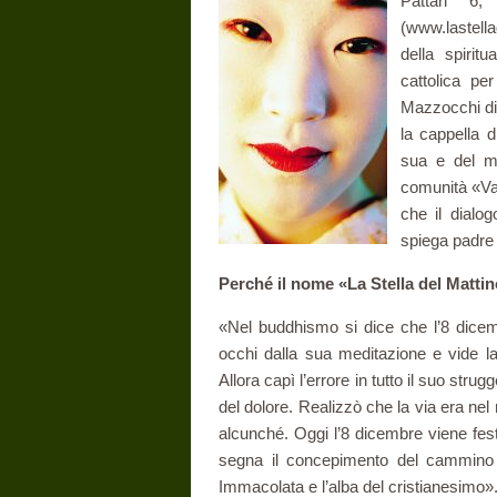
Pattari 6,
(www.lastell
della spiritu
cattolica pe
Mazzocchi di
la cappella 
sua e del m
comunità «Va
che il dialo
spiega padre
Perché il nome «La Stella del Matti
«Nel buddhismo si dice che l’8 dicemb
occhi dalla sua meditazione e vide la 
Allora capì l’errore in tutto il suo stru
del dolore. Realizzò che la via era nel
alcunché. Oggi l’8 dicembre viene fes
segna il concepimento del cammino b
Immacolata e l’alba del cristianesimo»