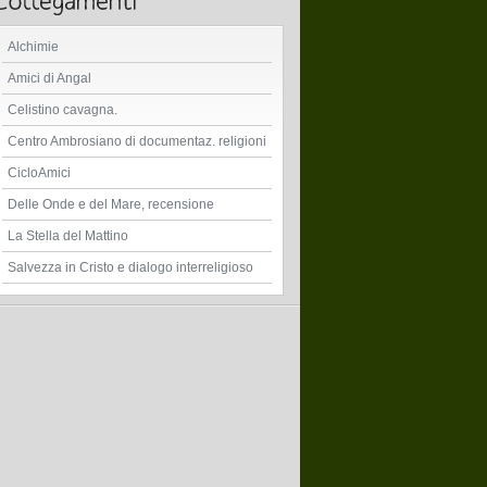
Alchimie
Amici di Angal
Celistino cavagna.
Centro Ambrosiano di documentaz. religioni
CicloAmici
Delle Onde e del Mare, recensione
La Stella del Mattino
Salvezza in Cristo e dialogo interreligioso