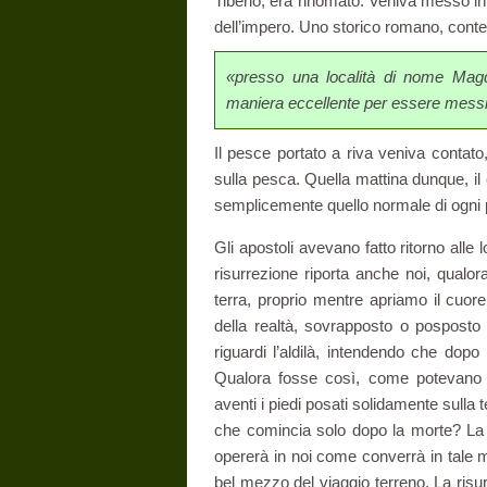
Tiberio, era rinomato. Veniva messo in 
dell’impero. Uno storico romano, conte
«presso una località di nome Magda
maniera eccellente per essere mess
Il pesce portato a riva veniva contat
sulla pesca. Quella mattina dunque, il
semplicemente quello normale di ogni p
Gli apostoli avevano fatto ritorno all
risurrezione riporta anche noi, qualor
terra, proprio mentre apriamo il cuore 
della realtà, sovrapposto o posposto
riguardi l’aldilà, intendendo che dopo
Qualora fosse così, come potevano f
aventi i piedi posati solidamente sulla
che comincia solo dopo la morte? La gr
opererà in noi come converrà in tale
bel mezzo del viaggio terreno. La risurr