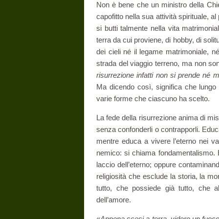
Non è bene che un ministro della Chies
capofitto nella sua attività spirituale
si butti talmente nella vita matrimonial
terra da cui proviene, di hobby, di soli
dei cieli né il legame matrimoniale, n
strada del viaggio terreno, ma non sono
risurrezione infatti non si prende né 
Ma dicendo così, significa che lungo i
varie forme che ciascuno ha scelto.
La fede della risurrezione anima di mis
senza confonderli o contrapporli. Educa 
mentre educa a vivere l’eterno nei var
nemico: si chiama fondamentalismo. È 
laccio dell’eterno; oppure contaminando
religiosità che esclude la storia, la mo
tutto, che possiede già tutto, che a
dell’amore.
«
Appena scesi a terra, videro un fuoc