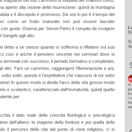
 al traguardo del suo cammino di sequela del maestro Gesù.
 ha aperto alla visione della risurrezione: quindi la montagna
alata e il discepolo è promosso. Da ora in poi è il tempo del
così come un frutto maturato non può essere lasciato
L
o con gusto. Oramai per Simon Pietro il compito da svolgere
Di
 Vangelo agli altri.
Si
V
 detta a se stesso quando si sofferma a riflettere sul suo
o così è anche il pensiero vincente nei seminari dove si
no terminati con successo, il periodo formativo è completato,
gli altri. Farò un cammino, raggiungerò l’illuminazione e poi,
tro: sotto sotto, questa è l’aspettativa che ciascuno di noi nutre
 bene! In questo modo si divide l’arco della vita grosso modo
In
pa
orio e scolastico, caratterizzato dall’immaturità; quindi quello
tr
patente per
i 
in
sa
hia il dato reale della crescita fisiologica e psicologica
e dell’albero: la stagione della fioritura e poi quella della
 il percorso della vita dal punto di vista religioso, ci si