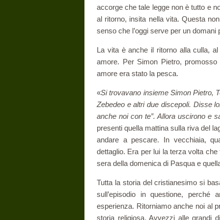
accorge che tale legge non è tutto e no
al ritorno, insita nella vita. Questa n
senso che l’oggi serve per un domani p
La vita è anche il ritorno alla culla, a
amore. Per Simon Pietro, promosso ap
amore era stato la pesca.
«
Si trovavano insieme Simon Pietro, To
Zebedeo e altri due discepoli. Disse l
anche noi con te”. Allora uscirono e sa
presenti quella mattina sulla riva del 
andare a pescare. In vecchiaia, qua
dettaglio. Era per lui la terza volta che
sera della domenica di Pasqua e quell
Tutta la storia del cristianesimo si b
sull’episodio in questione, perché 
esperienza. Ritorniamo anche noi al pri
storia religiosa. Avvezzi alle grandi d