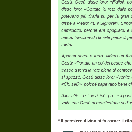
Gesù. Gesù disse loro: «Figlioli, n
disse loro: «Gettate la rete dalla 
potevano più tirarla su per la gran
disse a Pietro: «È il Signore!». Simon
camiciotto, perché era spogliato, e 
barca, trascinando la rete piena di pe
metri.
Appena scesi a terra, videro un fu
Gesù: «Portate un po’ del pesce che 
trasse a terra la rete piena di centoc
si spezzò. Gesù disse loro: «Venite
«Chi sei?», poiché sapevano bene che
Allora Gesù si avvicinò, prese il pane
volta che Gesù si manifestava ai disc
*
Il pensiero divino si fa carne: il r