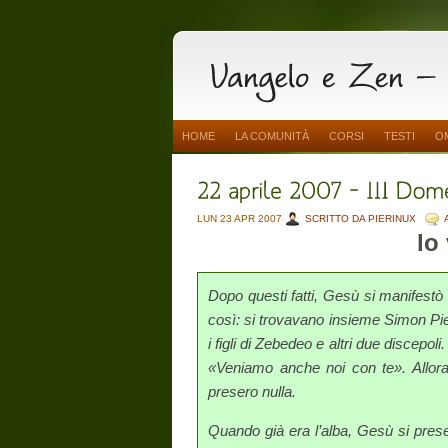
HOME
LA COMUNITÀ
CORSI
TESTI
O
LUN 23 APR 2007
SCRITTO DA PIERINUX
lo
Dopo questi fatti, Gesù si manifestò 
così: si trovavano insieme Simon Pi
i figli di Zebedeo e altri due discepo
«Veniamo anche noi con te». Allora
presero nulla.
Quando già era l’alba, Gesù si prese