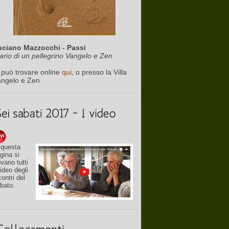
uciano Mazzocchi - Passi
ario di un pellegrino Vangelo e Zen
 può trovare online
qui
, o presso la Villa
angelo e Zen
 questa
gina si
ovano tutti
video degli
contri del
bato.