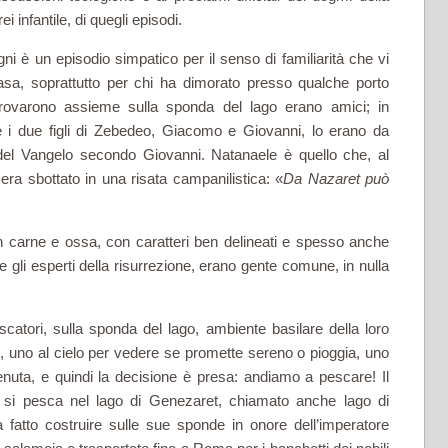
i infantile, di quegli episodi.
gni è un episodio simpatico per il senso di familiarità che vi
sa, soprattutto per chi ha dimorato presso qualche porto
itrovarono assieme sulla sponda del lago erano amici; in
e i due figli di Zebedeo, Giacomo e Giovanni, lo erano da
o del Vangelo secondo Giovanni. Natanaele è quello che, al
ra sbottato in una risata campanilistica: «
Da Nazaret può
in carne e ossa, con caratteri ben delineati e spesso anche
e gli esperti della risurrezione, erano gente comune, in nulla
catori, sulla sponda del lago, ambiente basilare della loro
go, uno al cielo per vedere se promette sereno o pioggia, uno
tenuta, e quindi la decisione è presa: andiamo a pescare! Il
e si pesca nel lago di Genezaret, chiamato anche lago di
 fatto costruire sulle sue sponde in onore dell’imperatore