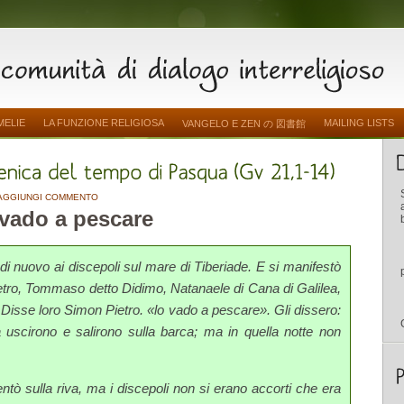
MELIE
LA FUNZIONE RELIGIOSA
MAILING LISTS
VANGELO E ZEN の 図書館
AGGIUNGI COMMENTO
 vado a pescare
di nuovo ai discepoli sul mare di Tiberiade. E si manifestò
etro, Tommaso detto Didimo, Natanaele di Cana di Galilea,
li. Disse loro Simon Pietro. «lo vado a pescare». Gli dissero:
 uscirono e salirono sulla barca; ma in quella notte non
ntò sulla riva, ma i discepoli non si erano accorti che era