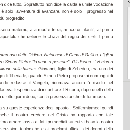
n dice tutto. Soprattutto non dice la calda e umile vocazione
on è solo l’avventura di avanzare, non è solo il progresso nel
iù progredito.
l seno materno, alla madre terra, ai ricordi infantili, al primo
ostolo che detiene le chiavi del regno dei cieli, il primo
mmaso detto Didimo, Natanaele di Cana di Galilea, i figli di
oro Simon Pietro: “lo vado a pescare”. Gli dissero: “Veniamo
lirono sulla barca
». Giovanni, figlio di Zebedeo, era uno dei
lago di Tiberiade, quando Simon Pietro propose ai compagni di
ndo redasse il Vangelo, ricordava ancora l’episodio nel
 faceva l’esperienza di incontrare il Risorto, dopo quella della
a di otto giorni dopo, con la presenza anche di Tommaso.
asa su queste esperienze degli apostoli. Soffermiamoci quindi
anche il nostro credere nel Cristo ha rapporto con tale
mo amore, ossia ai fatti primordiali su cui si basa la nostra
iscussioni teologiche e ai proclami ufficiali dei dogmi della