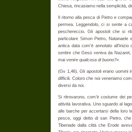
Chiesa, rincasiamo nella semplicità, dire
Il ritorno alla pesca di Pietro e compa
permea. Leggendolo, ci si sente a ca
peschereccio. Gli apostoli che si r
particolare Simon Pietro, Natanaele 
antica data com’è annotato all’inizi
sentire che Gesù veniva da Nazaret, e
mai venire qualcosa di buono?
»
(Gv 1,46). Gli apostoli erano uomini 
difficili. Coloro che noi veneriamo com
diversi da noi.
Si ritrovarono, com’è costume dei pes
attività lavorativa. Uno sguardo al la
alle barche per accertarsi della loro 
pesce, oggi detto di san Pietro, ch
Tiberiade dalla città che Erode aveva