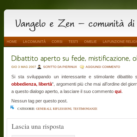
HOME
LA COMUNITÀ
CORSI
TESTI
OMELIE
LA FUNZIONE RELIG
GIO 3 MAG 2007
SCRITTO DA PIERINUX
AGGIUNGI COMMENTO
Si sta sviluppando un interessante e stimolante dibattito 
obbedienza, libertà
“, argomenti più che mai all’ordine del gior
a questo dialogo aperto, a lasciare il suo commento
qui
.
Nessun tag per questo post.
CATEGORIE:
GENERALI
,
RIFLESSIONI
,
TESTIMONIANZE
Lascia una risposta