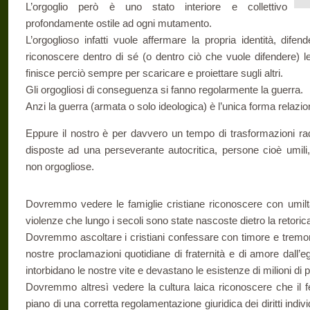
L’orgoglio però è uno stato interiore e collettivo
profondamente ostile ad ogni mutamento.
L’orgoglioso infatti vuole affermare la propria identità, difend
riconoscere dentro di sé (o dentro ciò che vuole difendere) l
finisce perciò sempre per scaricare e proiettare sugli altri.
Gli orgogliosi di conseguenza si fanno regolarmente la guerra.
Anzi la guerra (armata o solo ideologica) è l’unica forma relazi
Eppure il nostro è per davvero un tempo di trasformazioni rad
disposte ad una perseverante autocritica, persone cioè umili, 
non orgogliose.
Dovremmo vedere le famiglie cristiane riconoscere con umiltà l
violenze che lungo i secoli sono state nascoste dietro la retori
Dovremmo ascoltare i cristiani confessare con timore e tremor
nostre proclamazioni quotidiane di fraternità e di amore dall’eg
intorbidano le nostre vite e devastano le esistenze di milioni di p
Dovremmo altresì vedere la cultura laica riconoscere che il
piano di una corretta regolamentazione giuridica dei diritti indiv