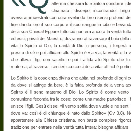
afferma che sarà lo Spirito a condurre i dis
chiamato i discepoli incontrandoli lungo
aveva ammaestrati con cura rivelando loro i sensi profondi dell
fine dando loro il suo corpo e il suo sangue in cibo e bevanda,
della sua Chiesa! Eppure tutto ciò non era ancora la verità tutta
ed essi, privati del Maestro, dovranno attraversare il buio dell
vita lo Spirito di Dio, la carità di Dio in persona, li forger
presso di sé e poi affidare allo Spirito è «la via, la verità e la
che alleva i figli con sacrifici e poi li affida allo Spirito che 
materna, attraverso i sentieri scoscesi della vita, affinché port
Lo Spirito è la coscienza divina che abita nel profondo di ogni 
da dove si attinge da bere, è la falda profonda della vena acq
Spirito è il seno materno di Dio. Lo Spirito è come vento 
comunione feconda fra le cose; come una madre partorisce i fi
unisce i figli. Gesù disse: «Il vento soffia dove vuole e ne sent
dove va: così è di chiunque è nato dallo Spirito» (Gv 3,8). N
appartenere alla Chiesa cristiana, non basta compiere rigoros
tradizione per entrare nella verità tutta intera; bisogna affidarsi