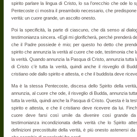
spirito parlare la lingua di Cristo, lo sa l’orecchio che ode lo s
Pentecoste ci mostra il preambolo necessario, che predispone e
verità: un cuore grande, un ascolto onesto.
Poi la specificità, la parte di ciascuno, che dà senso al dialog
testimonianza sincera. «Egli mi glorificherà, perché prenderà de
che il Padre possiede è mio; per questo ho detto che prende
spirito che annunzia la verità al cuore che ode, testimonia che la 
la verità. Quando annunzia la Pasqua di Cristo, annunzia tutta 
di Cristo c’è tutta la verità, quindi anche il risveglio di Bu
cristiano ode dallo spirito e attesta, e che il buddista deve riceve
Ma è la stessa Pentecoste, discesa dello Spirito della verità,
annunzia, al cuore che ode, il risveglio di Budda, annunzia tutta 
tutta la verità, quindi anche la Pasqua di Cristo. Questa è la te
spirito e attesta, e che il cristiano deve ricevere da lui. Fi
cuore deve farsi così umile da divenire così grande da ap
testimonianza incondizionata della verità che lo Spirito attes
definizioni precostituite della verità, è più onesto astenersi d