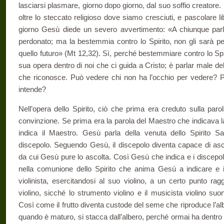
lasciarsi plasmare, giorno dopo giorno, dal suo soffio creatore.
oltre lo steccato religioso dove siamo cresciuti, e pascolare li
giorno Gesù diede un severo avvertimento: «A chiunque parle
perdonato; ma la bestemmia contro lo Spirito, non gli sarà pe
quello futuro» (Mt 12,32). Sì, perché bestemmiare contro lo Sp
sua opera dentro di noi che ci guida a Cristo; è parlar male del
che riconosce. Può vedere chi non ha l’occhio per vedere? P
intende?
Nell’opera dello Spirito, ciò che prima era creduto sulla paro
convinzione. Se prima era la parola del Maestro che indicava la 
indica il Maestro. Gesù parla della venuta dello Spirito 
discepolo. Seguendo Gesù, il discepolo diventa capace di asco
da cui Gesù pure lo ascolta. Così Gesù che indica e i discepol
nella comunione dello Spirito che anima Gesù a indicare e 
violinista, esercitandosi al suo violino, a un certo punto ra
violino, sicché lo strumento violino e il musicista violino su
Così come il frutto diventa custode del seme che riproduce l’alber
quando è maturo, si stacca dall’albero, perché ormai ha dentro d