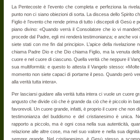
La Pentecoste è l’evento che completa e perfeziona la rivela
punto non ci siano obiezioni di sorta. La discesa dello Spirito
Figlio è l’evento che rende prima di tutto i discepoli di Gesù e
piano divino: «Quando verrà il Consolatore che io vi manderò 
procede dal Padre, egli mi renderà testimonianza; e anche voi
siete stati con me fin dal principio». L’apice della rivelazione
chiama Padre Dio e che Dio chiama Figlio, ma la venuta dello S
cuore e nel cuore di ciascuno. Quella verità che neppure il Vang
sua multiformità: e questo lo attesta il Vangelo stesso: «Molt
momento non siete capaci di portarne il peso. Quando però verrà 
alla verità tutta intera».
Per lasciarsi guidare alla verità tutta intera ci vuole un cuore
angusto che divide ciò che è grande da ciò che è piccolo in base
favorevoli. Un cuore grande, infatti, è proprio il cuore che non di
testimonianza del buddismo e del cristianesimo è unica. N
rapporto a piccolo, ma è ogni cosa nella sua autenticità, quan
relazione alle altre cose, ma nel suo valore e nella sua dignità
sempre grande. Nel cristianesimo, è Gesù stesso a scompagi