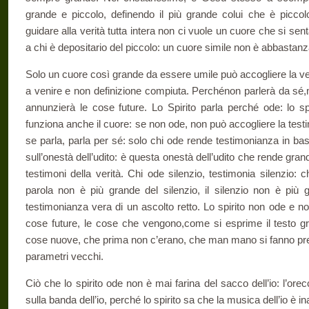
grande e piccolo, definendo il più grande colui che è picco
guidare alla verità tutta intera non ci vuole un cuore che si sen
a chi è depositario del piccolo: un cuore simile non è abbastan
Solo un cuore così grande da essere umile può accogliere la ver
a venire e non definizione compiuta. Perchénon parlerà da sé,m
annunzierà le cose future. Lo Spirito parla perché ode: lo s
funziona anche il cuore: se non ode, non può accogliere la testi
se parla, parla per sé: solo chi ode rende testimonianza in bas
sull’onestà dell’udito: è questa onestà dell’udito che rende grand
testimoni della verità. Chi ode silenzio, testimonia silenzio: c
parola non è più grande del silenzio, il silenzio non è più 
testimonianza vera di un ascolto retto. Lo spirito non ode e 
cose future, le cose che vengono,come si esprime il testo 
cose nuove, che prima non c’erano, che man mano si fanno pre
parametri vecchi.
Ciò che lo spirito ode non è mai farina del sacco dell’io: l’orec
sulla banda dell’io, perché lo spirito sa che la musica dell’io è in