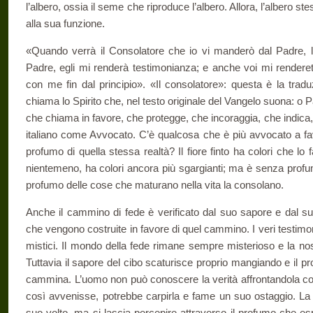
l’albero, ossia il seme che riproduce l’albero. Allora, l’albero ste
alla sua funzione.
«Quando verrà il Consolatore che io vi manderò dal Padre, lo
Padre, egli mi renderà testimonianza; e anche voi mi renderet
con me fin dal principio». «Il consolatore»: questa è la tra
chiama lo Spirito che, nel testo originale del Vangelo suona: o Pa
che chiama in favore, che protegge, che incoraggia, che indica,
italiano come Avvocato. C’è qualcosa che è più avvocato a favo
profumo di quella stessa realtà? Il fiore finto ha colori che lo
nientemeno, ha colori ancora più sgargianti; ma è senza profum
profumo delle cose che maturano nella vita la consolano.
Anche il cammino di fede è verificato dal suo sapore e dal su
che vengono costruite in favore di quel cammino. I veri testimon
mistici. Il mondo della fede rimane sempre misterioso e la no
Tuttavia il sapore del cibo scaturisce proprio mangiando e il 
cammina. L’uomo non può conoscere la verità affrontandola com
così avvenisse, potrebbe carpirla e fame un suo ostaggio. La 
suo volto, ma si lascia percepire attraverso il profumo che 