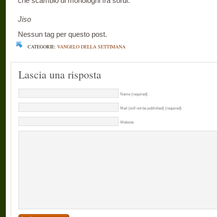
che scambio di monologhi fra sordi.
Jiso
Nessun tag per questo post.
CATEGORIE:
VANGELO DELLA SETTIMANA
Lascia una risposta
Name (required)
Mail (will not be published) (required)
Website