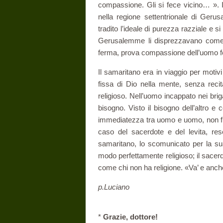
compassione. Gli si fece vicino… ». 
nella regione settentrionale di Ger
tradito l’ideale di purezza razziale e s
Gerusalemme li disprezzavano come e
ferma, prova compassione dell’uomo fe­
Il samaritano era in viaggio per motivi
fissa di Dio nella mente, senza reci­t
religioso. Nell’uomo incappato nei br
bisogno. Visto il bisogno dell’altro e
immediatezza tra uomo e uomo, non fil
caso del sacerdote e del levita, res
samaritano, lo scomunicato per la sua
modo perfettamente religioso; il sacerdo
come chi non ha religione. «Va’ e anche
p.Luciano
*
Grazie, dottore!