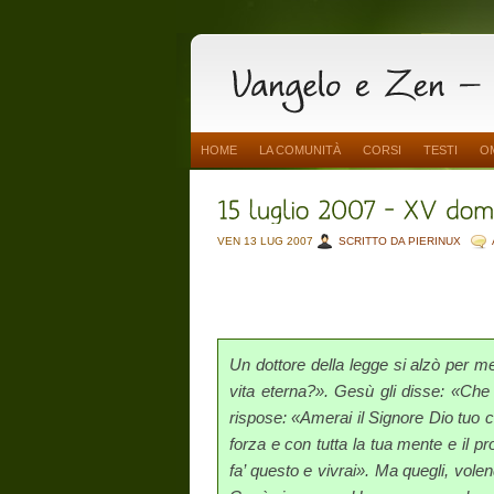
HOME
LA COMUNITÀ
CORSI
TESTI
O
VEN 13 LUG 2007
SCRITTO DA PIERINUX
Un dottore della legge si alzò per me
vita eterna?». Gesù gli disse: «Che 
rispose: «Amerai il Si­gnore Dio tuo co
forza e con tutta la tua mente e il 
fa’ questo e vivrai». Ma quegli, vole