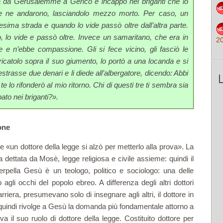
da Gerusalemme a Gerico e incappò nei briganti che lo
se ne andarono, lasciandolo mezzo morto. Per caso, un
ima strada e quando lo vide passò oltre dall’altra parte.
o, lo vide e passò oltre. Invece un samaritano, che era in
2
e e n’ebbe compassione. Gli si fece vicino, gli fasciò le
aricatolo sopra il suo giumento, lo portò a una locanda e si
 estrasse due denari e li diede all’albergatore, dicendo: Abbi
te lo rifonderò al mio ri­torno. Chi di questi tre ti sembra sia
pato nei briganti?».
one
e «un dottore della legge si alzò per metterlo alla prova». La
la dettata da Mosè, legge religiosa e civile assieme: quindi il
terpella Gesù è un teologo, politico e sociologo: una delle
gli occhi del popolo ebreo. A differenza degli al­tri dottori
iera, presumevano solo di insegnare agli altri, il dottore in
quindi rivolge a Gesù la domanda più fondamentale at­torno a
a il suo ruolo di dot­tore della legge. Costituito dottore per