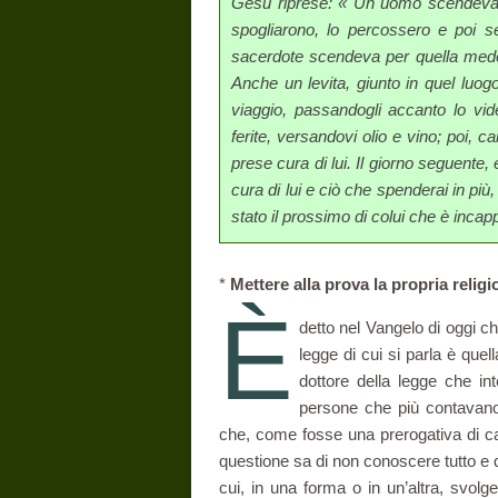
Gesù riprese: « Un uomo scendeva 
spogliarono, lo percossero e poi 
sacerdote scendeva per quella medes
Anche un levita, giunto in quel luog
viaggio, passandogli accanto lo vid
ferite, versandovi olio e vino; poi, c
prese cura di lui. Il giorno seguente,
cura di lui e ciò che spenderai in più, 
stato il prossimo di colui che è in­cap
*
Mettere alla prova la propria religi
È
detto nel Vangelo di oggi ch
legge di cui si parla è quel
dottore della legge che in­
persone che più contavano a
che, come fosse una prerogativa di carr
questione sa di non conoscere tutto e 
cui, in una forma o in un’altra, svolgev