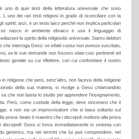
 uno di quei testi della letteratura universale che sono
 L uno dei rari te­sti religiosi in grado di riconciliare con la
gli spiriti: anzi, è un testo laico perché non implica particolari
e se nasce in ambiente ebraico e usa il linguag­gio di
azioni lo spirito della religiosità universale. Siamo debitori
ge che interroga Gesù: se infatti costui non avesse suscitato,
sù, se le sue domande non fossero state così pertinenti ed
to geniale su cui riflettere, con cui confrontare il nostro
in religione che però, sen­z’altro, non faceva della religione
ionato della sua materia, si rivolge a Gesù chiamandolo
e, sa che non basta lo studio per appren­dere l’insegnamento,
ta. Però, come custode della legge, deve sincerarsi che il
egge, e non sia un improvvisatore che si basa sol­tanto sul
la prova: beato il maestro che i discepoli mettono alla prova
ai discepoli! Gesù si trova immediatamente in sintonia con
do generico, ma nei termini che lui può comprendere, nei