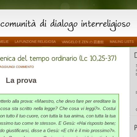
MELIE
LA FUNZIONE RELIGIOSA
MAILING LISTS
VANGELO E ZEN の 図書館
AGGIUNGI COMMENTO
La prova
tterlo alla prova: «Maestro, che devo fare per ereditare la
cosa sta scritto nella legge? Che cosa vi leggi?». Costui
n tutto il tuo cuore, con tutta la tua anima, con tutta la tua
prossimo tuo come te stesso». E Gesù: «Hai risposto bene;
ndo giustificarsi, disse a Gesù: «E chi è il mio prossimo?».