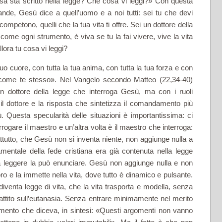
osa sta scritto nella legge? Che cosa vi leggi?» Con questa
nde, Gesù dice a quell’uomo e a noi tutti: sei tu che devi
ompetono, quelli che la tua vita ti offre. Sei un dottore della
 come ogni strumento, è viva se tu la fai vivere, vive la vita
llora tu cosa vi leggi?
tuo cuore, con tutta la tua anima, con tutta la tua forza e con
o come te stesso». Nel Vangelo secondo Matteo (22,34-40)
n dottore della legge che interroga Gesù, ma con i ruoli
 il dottore e la rispo­sta che sintetizza il comandamento più
. Questa specularità delle situazioni è importantissima: ci
rrogare il maestro e un’altra volta è il maestro che interroga:
rattutto, che Gesù non si inventa niente, non aggiunge nulla a
amentale della fede cristiana era già contenuta nella legge
ia leggere la può enunciare. Gesù non aggiunge nulla e non
ibro e la immette nella vita, dove tutto è dina­mico e pulsante.
 diventa legge di vita, che la vita trasporta e modella, senza
battito sull’eutanasia. Senza entrare minimamente nel merito
mmento che diceva, in sintesi: «Questi argomenti non vanno