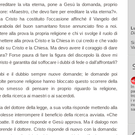
reditare la vita eterna, pone a Gesù la domanda, proprio
ttore: «Maestro, che devo fare per ereditare la vita eterna?».
 Cristo ha costituito l’occasione affinché il Vangelo del
rabola del buon samaritano fosse annun­ciato fino a noi.
L
Di
e alla prova la propria religione e chi vi svolge il ruolo di
ettere alla prova Cristo e la Chiesa in cui credo e che vado
Si
V
bbi su Cristo e la Chiesa. Ma devo avere il coraggio di dare
ra? Forse paura di fare la figura del discepolo là dove mi
to è garantita dal soffocare i dubbi di fede o dall’affrontarli?
ubbi e il dubbio sempre nuove domande; le domande poi
lte persone religiose hanno bloccato questo scorrere della
In
no smesso di pensare in proprio riguardo la re­ligione,
pa
ella ricerca ai mae­stri o ai sacerdoti.
tr
i 
in
 del dottore della legge, a sua volta risponde mettendo alla
sa
olesse interrompere il beneficio della ricerca avviata. «Che
batte. Il dottore risponde e Gesù approva. Ma il dialogo non
iprende il dottore. Cristo risponde di nuovo con la domanda: