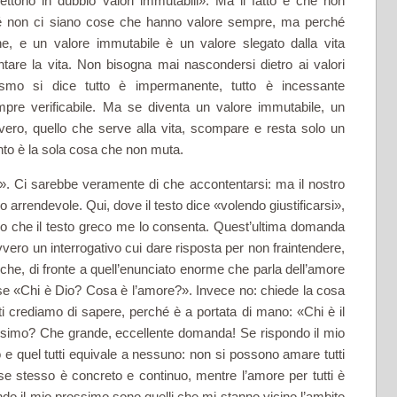
mettono in dubbio valori immutabili». Ma il fatto è che non
ché non ci siano cose che hanno valore sempre, ma perché
ione, e un valore immutabile è un valore slegato dalla vita
tare la vita. Non bisogna mai nascondersi die­tro ai valori
smo si dice tutto è im­permanente, tutto è incessante
pre verificabile. Ma se diventa un valore immutabile, un
e vero, quello che serve alla vita, scompare e resta solo un
ento è la sola cosa che non muta.
i». Ci sarebbe veramente di che accontentarsi: ma il nostro
po arrendevole. Qui, dove il testo dice «volendo giustificarsi»,
do che il testo greco me lo consenta. Quest’ultima domanda
vero un interrogativo cui dare risposta per non fraintendere,
 che, di fronte a quell’enunciato enorme che parla dell’amore
se «Chi è Dio? Cosa è l’amore?». Invece no: chiede la cosa
i crediamo di sapere, perché è a portata di mano: «Chi è il
ossimo? Che grande, eccellente domanda! Se rispondo il mio
 e quel tutti equivale a nessuno: non si possono amare tutti
e stesso è concreto e continuo, mentre l’amore per tutti è
ndo il mio prossimo sono quelli che mi stanno vicino l’ambito