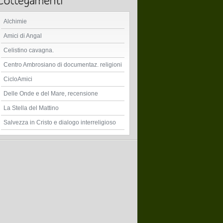
Alchimie
Amici di Angal
Celistino cavagna.
Centro Ambrosiano di documentaz. religioni
CicloAmici
Delle Onde e del Mare, recensione
La Stella del Mattino
Salvezza in Cristo e dialogo interreligioso