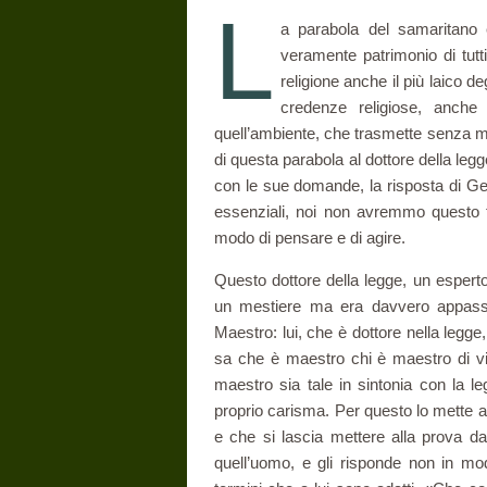
L
a parabola del samaritano è
veramente patrimonio di tutti.
religione anche il più laico de
cre­denze religiose, anch
quell’ambiente, che trasmette senza medi
di questa parabola al dottore della leg
con le sue domande, la risposta di Ge
essenziali, noi non avremmo questo tes
modo di pensare e di agire.
Questo dottore della legge, un esperto 
un mestiere ma era davvero appas­s
Maestro: lui, che è dottore nella legg
sa che è maestro chi è maestro di vi
maestro sia tale in sintonia con la l
proprio carisma. Per questo lo mette al
e che si lascia mettere alla prova d
quell’uomo, e gli risponde non in mo