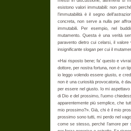
messi in discussione, altri­menti si 
esistono valori immutabili: non per
l’immutabilità è il segno dell’astraz
concreta, non serve a nulla per affron
immutabili. Per esempio, nel buddi
mutamento. Questa è una verità sem­
paravento dietro cui celarsi, il valor
insignificante slogan per cui il mutam
«Hai risposto bene; fa’ questo e vivra
dottore, per nostra fortuna, non è un ti
io leggo volendo essere giusto, e cre
non è una curiosità provocatoria, è dav
per essere nel giusto. Io mi aspettavo
di Dio e del prossimo, l’uomo chiedes
apparentemente più semplice, che tutt
mio prossimo?». Già, chi è il mio pr
prossimo sono tutti, mi perdo nel vago
come se stesso, perché l’amore per s
per forza generico e astratto. Se rispo