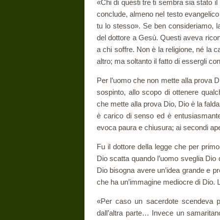
«Chi di questi tre ti sembra sia stato i
conclude, almeno nel testo evangelico m
tu lo stesso». Se ben consideriamo, la
del dottore a Gesù. Questi aveva ricono
a chi sof­fre. Non è la religione, né la
altro; ma soltanto il fatto di essergli 
Per l’uomo che non mette alla prova Di
sospinto, allo scopo di ottenere qualc
che mette alla prova Dio, Dio è la falda 
è carico di senso ed è entusiasmante 
evoca paura e chiusura; ai secondi aper
Fu il dottore della legge che per primo 
Dio scatta quando l’uomo sveglia Dio 
Dio bisogna avere un’idea grande e pr
che ha un’immagine mediocre di Dio. L
«Per caso un sacerdote scendeva pe
dall’altra parte… Invece un samaritan