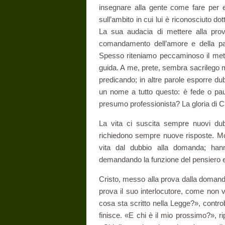
insegnare alla gente come fare per e
sull’ambito in cui lui è riconosciuto do
La sua audacia di mettere alla prova
comanda­mento dell’amore e della pa
Spesso riteniamo peccaminoso il metter
guida. A me, prete, sembra sacrilego m
predicando; in altre parole esporre du
un nome a tutto questo: è fede o pau
presumo professionista? La gloria di Cris
La vita ci suscita sempre nuovi d
richiedono sempre nuove risposte. Mo
vita dal dub­bio alla domanda; han
demandando la funzione del pensiero e d
Cristo, messo alla prova dalla domanda
prova il suo interlocutore, come non v
cosa sta scritto nella Legge?», contro
finisce. «E chi è il mio prossimo?», r