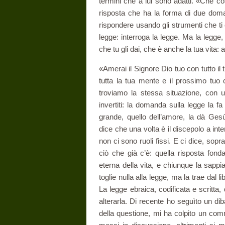
termini che a lui sono adatti. «Che c
risposta che ha la forma di due doma
rispondere usando gli strumenti che ti c
legge: interroga la legge. Ma la legge,
che tu gli dai, che è anche la tua vita: a
«Amerai il Signore Dio tuo con tutto il 
tutta la tua mente e il prossimo tu
troviamo la stessa situazione, con u
invertiti: la domanda sulla legge la fa
grande, quello dell’amore, la dà Gesù
dice che una volta è il discepolo a inte
non ci sono ruoli fissi. E ci dice, so­p
ciò che già c’è: quella risposta fond
eterna della vita, e chiunque la sapp
toglie nulla alla legge, ma la trae dal l
La legge ebraica, codificata e scritta,
alterarla. Di recente ho seguìto un di
della questione, mi ha colpito un co