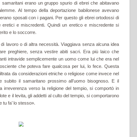
I samaritani erano un gruppo spurio di ebrei che abitavano
usalemme. Al tempo della deportazione babilonese avevano
i erano sposati con i pagani. Per questo gli ebrei ortodossi di
retici e miscredenti. Quindi un eretico e miscredente si
rito e lo soccorre.
 di lavoro o di altra neces­sità. Viaggiava senza alcuna idea
are preghiere, senza vestire abiti sacri. Era più laico che
iganti intravide semplicemente un uomo come lui che era nel
 cosciente che poteva fare qualcosa per lui, lo fece. Questa
trata da considerazioni etniche o religiose come invece nel
e subito il samari­tano prossimo all’uomo bisognoso. E il
 irreverenza verso la religione del tempio, si comportò in
te e il levita, gli addetti al culto del tempio, si comportarono
 tu fa’ lo stesso».