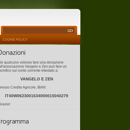
COOKIE POLICY
Se qualcuno volesse fare una donazione
all'associazione Vangelo e Zen può fare un
bonifico sul conto corrente intestato a:
VANGELO E ZEN
presso Credito Agricole, IBAN:
IT40W0623001634000015040279
Grazie!