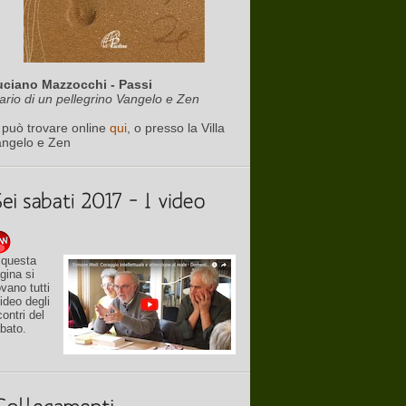
uciano Mazzocchi - Passi
ario di un pellegrino Vangelo e Zen
 può trovare online
qui
, o presso la Villa
angelo e Zen
 questa
gina si
ovano tutti
video degli
contri del
bato.