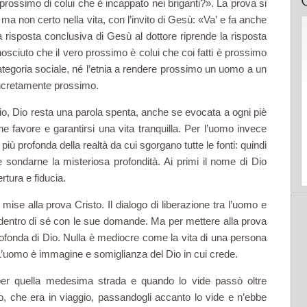
l prossimo di colui che è incappato nei briganti?». La prova si
a non certo nella vita, con l’invito di Gesù: «Va’ e fa anche
 risposta conclusiva di Gesù al dot­tore riprende la risposta
­sciuto che il vero prossimo è colui che coi fatti è prossimo
 categoria sociale, né l’etnia a rendere prossimo un uomo a un
concre­tamente prossimo.
o, Dio resta una parola spenta, anche se evocata a ogni piè
he favore e garantirsi una vita tranquilla. Per l’uomo invece
più profonda della realtà da cui sgorgano tutte le fonti: quindi
sondarne la misteriosa profondità. Ai primi il nome di Dio
tura e fiducia.
mise alla prova Cristo. Il dialogo di liberazione tra l’uomo e
dentro di sé con le sue domande. Ma per mettere alla prova
ofonda di Dio. Nulla è mediocre come la vita di una persona
’uomo è immagine e somiglianza del Dio in cui crede.
r quella medesima strada e quando lo vide passò oltre
o, che era in viaggio, passandogli accanto lo vide e n’ebbe