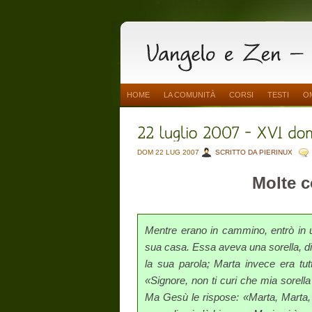
HOME
LA COMUNITÀ
CORSI
TESTI
O
DOM 22 LUG 2007
SCRITTO DA PIERINUX
Molte c
Mentre erano in cammino, entrò in u
sua casa. Essa aveva una sorella, di 
la sua parola; Marta invece era tutt
«Signore, non ti curi che mia sorella
Ma Gesù le rispose: «Marta, Marta, t