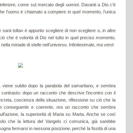
a inferiore, come sul mercato degli uomini. Davanti a Dio c’è
he l’uomo è chiamato a compiere in quel momento, l’unica
 sarà tolta» è appunto sce­gliere di non scegliere o, in altre
ciò che è volontà di Dio nel tutto in quel preciso momento.
la miriade di stelle nell’universo. In­finitesimale, ma vero!
a viene subito dopo la parabola del samaritano, e sembra
 contrasto: dopo un racconto che descrive l’incontro con il
reta, coscienza della situazione, riflessione su ciò che la
one conseguente e coerente, ora un racconto che sembra
ull’azione, la superiorità di Ma­ria su Marta. Anche se così
olo che la lettura del Vangelo ci comunica, già sarebbe
ogna fermarsi in nessuna posizione, perché la fis­sità di una