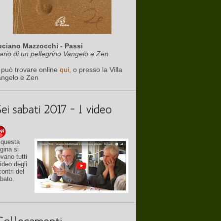
uciano Mazzocchi - Passi
ario di un pellegrino Vangelo e Zen
 può trovare online
qui
, o presso la Villa
angelo e Zen
 questa
gina si
ovano tutti
video degli
contri del
bato.