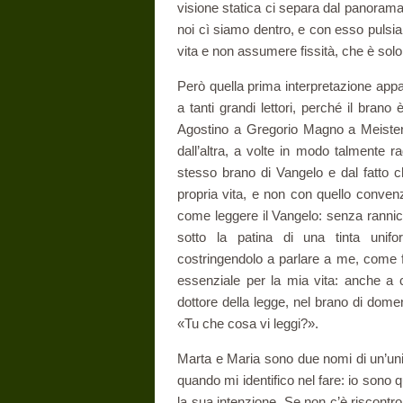
visione statica ci separa dal panorama
noi cì siamo dentro, e con esso pulsia
vita e non assumere fissità, che è solo
Però quella prima interpretazione appa
a tanti grandi lettori, perché il bran
Agostino a Gregorio Magno a Meister Ec
dall’altra, a volte in modo talmente ra
stesso brano di Vangelo e dal fatto ch
propria vita, e non con quello conven
come leggere il Vangelo: senza rannicch
sotto la patina di una tinta unifo
costringendolo a parlare a me, come 
es­senziale per la mia vita: anche a 
dottore della legge, nel brano di domeni
«Tu che cosa vi leggi?».
Marta e Maria sono due nomi di un’unic
quando mi identifico nel fare: io sono 
la sua intenzione. Se non c’è riscontro