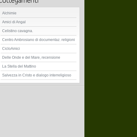
Alchimie
Amici di Angal
Celistino cavagna.
Centro Ambrosiano di documentaz. religioni
CicloAmici
Delle Onde e del Mare, recensione
La Stella del Mattino
Salvezza in Cristo e dialogo interreligioso