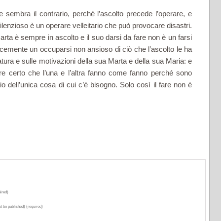
sembra il contrario, perché l’ascolto precede l’operare, e
i­lenzioso è un operare velleitario che può provocare disastri.
ta è sempre in ascolto e il suo darsi da fare non è un farsi
ce­mente un occuparsi non ansioso di ciò che l’ascolto le ha
atura e sulle motivazioni della sua Marta e della sua Maria: e
re certo che l’una e l’altra fanno come fanno perché sono
io dell’unica cosa di cui c’è bisogno. Solo così il fare non è
ired)
ot be published) (required)