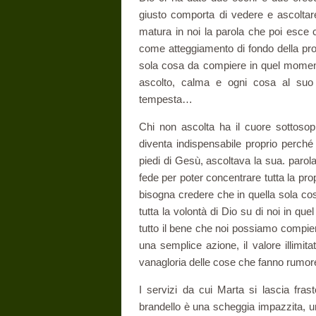
giusto comporta di vedere e ascol­ta
matura in noi la parola che poi esce 
come atteggiamento di fondo della prop
sola cosa da compiere in quel momento 
ascolto, calma e ogni cosa al suo
tempesta…
Chi non ascolta ha il cuore sottosopr
diventa indispensabile proprio perch
piedi di Gesù, ascoltava la sua. parola
fede per poter concentrare tutta la pro
bisogna credere che in quella sola cos
tutta la volontà di Dio su di noi in qu
tutto il bene che noi pos­siamo compiere
una semplice azione, il valore illimita
vanagloria delle cose che fanno rumor
I servizi da cui Marta si lascia fras
brandello è una scheggia impazzita, un 