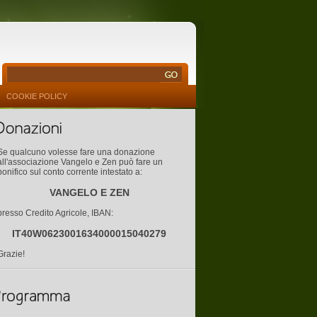
COOKIE POLICY
Se qualcuno volesse fare una donazione
all'associazione Vangelo e Zen può fare un
bonifico sul conto corrente intestato a:
VANGELO E ZEN
presso Credito Agricole, IBAN:
IT40W0623001634000015040279
Grazie!