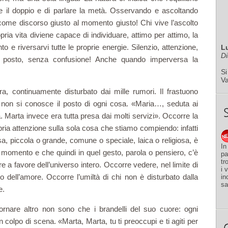
re il doppio e di parlare la metà. Osservando e ascoltando
come discorso giusto al momento giu­sto! Chi vive l’ascolto
ria vita diviene capace di individuare, attimo per attimo, la
e riversarvi tutte le proprie energie. Si­lenzio, attenzione,
L
Di
 posto, senza con­fusione! Anche quando imperversa la
Si
V
a, continuamente disturbato dai mille rumori. Il frastuono
é non si conosce il posto di ogni cosa. «Maria…, seduta ai
. Marta invece era tutta presa dai molti servizi». Occorre la
pria attenzione sulla sola cosa che stiamo compiendo: infatti
a, piccola o grande, comune o speciale, laica o reli­giosa, è
In
el momento e che quindi in quel gesto, parola o pensiero, c’è
pa
tr
 a favore dell’universo intero. Occorre vedere, nel li­mite di
i 
to dell’amore. Occorre l’umiltà di chi non è disturbato dalla
in
sa
e.
tornare altro non sono che i brandelli del suo cuore: ogni
colpo di scena. «Marta, Marta, tu ti preoccupi e ti agiti per