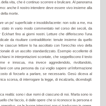
 della vita, che è continuo scorrere e brulicare. Al panorama
mo: anche il nostro intendere deve essere vivo in­sieme alla
 della morte.
re un po’ superficiale e insoddisfacente: non solo a me, ma
o è stato in vario modo commentato nel corso dei secoli, da
khart fino ai giorni nostri. Letture che differiscono l’una
­dicale da risultare contraddittorie: tenute insieme da quello
e ciascun lettore lo ha ascoltato con l’orecchio vivo della
zionale di un ascolto standardizzato. Esempio eccellente di
iarsi in interpretazioni scontate, che seppel­liscono il testo
rme e innocua, ma in­vece aggredendolo, rivoltandolo,
farei con una persona da cui voglio sapere un’informazione
costo di forzarlo a parlare, se neces­sario. Gesù diceva al
ca scorsa, di interrogare la legge, di incalzarla, dicendogli:
a realtà: sono i due nomi di ciascuno di noi. Marta sono io
quello che faccio, è dalle opere che si riconosce la persona e
 operativo, se le buone intenzioni non si tradu­cono in opere,