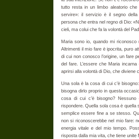
tutto resta in un limbo aleatorio che
servire»: il servizio è il se­gno del
persona che entra nel regno di Dio: «N
cieli, ma colui che fa la volontà del Pa­d
Maria sono io, quando mi riconosco n
Altrimenti il mio fare è ipocrita, puro 
di cui non conosco l’origine, un fare p
del fare. L’essere che Maria incarna è
aprirsi alla volontà di Dio, che diviene 
Una sola è la cosa di cui c’è bisogno:
bisogna dirlo proprio in questa oc­cas
cosa di cui c’è bisogno? Nessuno 
rispondere. Quella sola cosa è quella 
semplice essere fine a se stesso. Qu
non si riconoscerebbe nel mio fare: 
energia vitale e del mio tempo. Poss
risposta dalla mia vita, che tiene unite