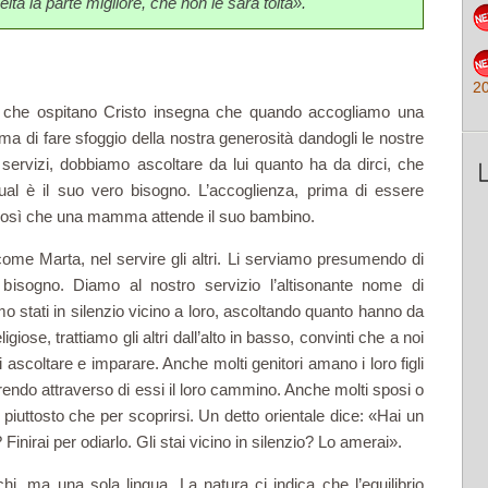
elta la parte migliore, che non le sarà tolta».
2
le che ospitano Cristo insegna che quando accogliamo una
ma di fare sfoggio della nostra generosità dandogli le nostre
i servizi, dobbiamo ascoltare da lui quanto ha da dirci, che
ual è il suo vero bisogno. L’accoglienza, prima di es­sere
 così che una mamma at­tende il suo bambino.
ome Marta, nel servire gli altri. Li serviamo presumendo di
bisogno. Diamo al nostro servizio l’altisonante nome di
o stati in silenzio vicino a loro, ascoltando quanto hanno da
ose, trat­tiamo gli altri dall’alto in basso, convinti che a noi
i ascoltare e imparare. Anche molti genitori amano i loro figli
do attra­verso di essi il loro cammino. Anche molti sposi o
 piuttosto che per scoprirsi. Un detto orientale dice: «Hai un
Finirai per odiarlo. Gli stai vicino in silenzio? Lo amerai».
i, ma una sola lingua. La natura ci indica che l’equilibrio