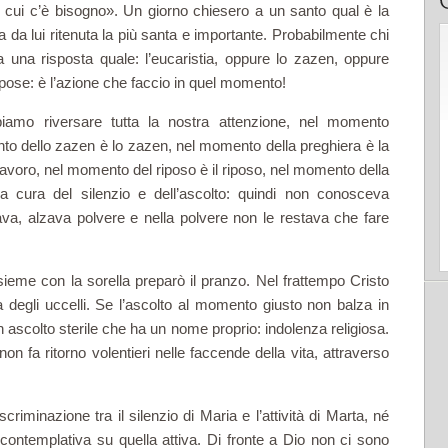
 cui c’è bisogno». Un giorno chiesero a un santo qual è la
ta da lui rite­nuta la più santa e importante. Probabilmente chi
 una risposta quale: l’eucaristia, oppure lo zazen, oppure
rispose: è l’azione che faccio in quel momento!
iamo riversare tutta la nostra attenzione, nel momento
ento dello zazen è lo zazen, nel momento della preghiera è la
lavoro, nel momento del riposo è il ri­poso, nel momento della
eva cura del silenzio e dell’ascolto: quindi non conosceva
va, alzava polvere e nella polvere non le restava che fare
sieme con la sorella pre­parò il pranzo. Nel frattempo Cristo
 degli uccelli. Se l’ascolto al momento giusto non balza in
 ascolto sterile che ha un nome proprio: indolenza religiosa.
 non fa ritorno volentieri nelle faccende della vita, attraverso
riminazione tra il silen­zio di Maria e l’attività di Marta, né
 contemplativa su quella attiva. Di fronte a Dio non ci sono