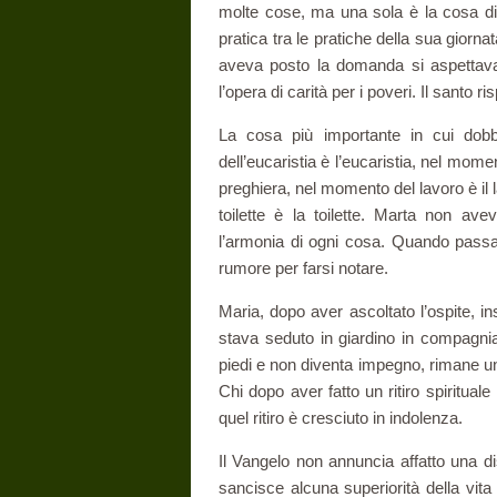
molte cose, ma una sola è la cosa di
pratica tra le pratiche della sua giorna
aveva posto la do­manda si aspettava
l’opera di carità per i poveri. Il santo 
La cosa più importante in cui dobb
dell’eucaristia è l’eucaristia, nel mom
preghiera, nel momento del lavoro è il 
toilette è la toilette. Marta non av
l’armonia di ogni cosa. Quando passa
rumore per farsi notare.
Maria, dopo aver ascoltato l’ospite, in
stava seduto in giardino in compagnia
piedi e non diventa impegno, rimane un
Chi dopo aver fatto un ritiro spi­rituale
quel ritiro è cresciuto in indolenza.
Il Vangelo non annuncia affatto una disc
sancisce alcuna superiorità della vita