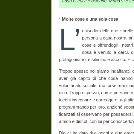
cosa di cui c’è bi­sogno. Maria si è sc
*
Molte cose e una sola cosa
L’
episodio delle due sorel
persona a casa nostra, pri
cose e offrendogli i nostr
cosa è ve­nuto a darci, q
protagonismo, è silenzio e ascolto. È
Troppo spesso noi siamo indaffarati, c
aver già capito di che cosa hanno 
volontariato sociale, ma forse mai siam
dirci. Troppo spesso, come persone religi
tocchi insegnare e correggere, agli altr
programmando per loro, anziché scopren
fidanzati si osser­vano per possedersi,
amico e discuti con lui per conoscerlo? 
Dio ci ha dato due occhi e due orecch