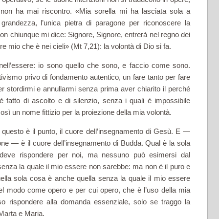
 non ha mai ri­scontro. «Mia sorella mi ha lasciata sola a
la grandezza, l’unica pietra di paragone per riconoscere la
on chiunque mi dice: Signore, Signore, entrerà nel regno dei
re mio che è nei cieli» (Mt 7,21): la volontà di Dio si fa.
ell’essere: io sono quello che sono, e faccio come sono.
attivismo privo di fondamento autentico, un fare tanto per fare
er stordirmi e annullarmi senza prima aver chiarito il perché
 fatto di ascolto e di silenzio, senza i quali è impossibile
così un nome fittizio per la proiezione della mia volontà.
 questo è il punto, il cuore dell’insegnamento di Gesù. E —
ione — è il cuore dell’insegnamento di Budda. Qual è la sola
deve rispondere per noi, ma nessuno può esimersi dal
senza la quale il mio essere non sarebbe: ma non è il puro e
ella sola cosa è anche quella senza la quale il mio essere
nel modo come opero e per cui opero, che è l’uso della mia
o ri­spondere alla domanda essenziale, solo se traggo la
 Marta e Maria.