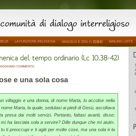
MELIE
LA FUNZIONE RELIGIOSA
MAILING LISTS
VANGELO E ZEN の 図書館
AGGIUNGI COMMENTO
ose e una sola cosa
n villaggio e una donna, di nome Marta, lo accolse nella
nome Ma­ria, la quale, sedutasi ai piedi di Gesù, ascoltava
a presa dai molti servizi. Pertanto, fattasi avanti, disse:
 mi ha lasciata sola a servire? Dille dunque che mi aiuti».
u ti preoccupi e ti agiti per molte cose, ma una sola è la