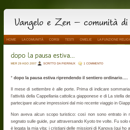
HOME
LA COMUNITÀ
CORSI
TESTI
OMELIE
LA FUNZIONE RELIG
MER 29 AGO 2007
SCRITTO DA PIERINUX
1 COMMENTO
*
dopo la pausa estiva riprendendo il sentiero ordinario….
Il mese di settembre è alle porte. Prima di indicare sommar
l’attività della Cappellania cattolica giapponese e di La stella d
partecipare alcune impressioni dal mio recente viaggio in Giapp
Non aveva alcun scopo turistico: così non sono entrato in 
segnato sulle guide, pur attraversando Kyoto tre volte. Fu solo 
è legata la mia vita: i cristiani delle missioni di Kanoya (qui h