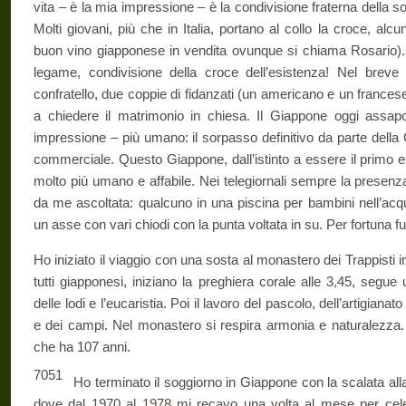
vita – è la mia impressione – è la condivisione fraterna della 
Molti giovani, più che in Italia, portano al collo la croce, alc
buon vino giapponese in vendita ovunque si chiama Rosario). 
legame, condivisione della croce dell’esistenza! Nel brev
confratello, due coppie di fidanzati (un americano e un frances
a chiedere il matrimonio in chiesa. Il Giappone oggi assap
impressione – più umano: il sorpasso definitivo da parte della
commerciale. Questo Giappone, dall’istinto a essere il primo 
molto più umano e affabile. Nei telegiornali sempre la presenz
da me ascoltata: qualcuno in una piscina per bambini nell’acq
un asse con vari chiodi con la punta voltata in su. Per fortuna fu
Ho iniziato il viaggio con una sosta al monastero dei Trappisti 
tutti giapponesi, iniziano la preghiera corale alle 3,45, segue u
delle lodi e l’eucaristia. Poi il lavoro del pascolo, dell’artigianato 
e dei campi. Nel monastero si respira armonia e naturalezza.
che ha 107 anni.
7051
Ho terminato il soggiorno in Giappone con la scalata all
dove dal 1970 al 1978 mi recavo una volta al mese per cel