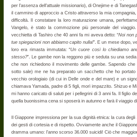
per l’assenza dell’attuale missionario), di Onejime e di Tanega
il cammino di approccio a Cristo attraverso la mia compagnia, 
difficoltà. Il constatare la loro maturazione umana, perfetta
Vangelo, è stato la commozione più personale del viaggio. H
vecchietta di Tashiro che 40 anni fa mi aveva detto: “
Noi non p
tue spiegazioni non abbiamo capito nulla!
”. E un mese dopo, ve
loro era rimasta immutata: “
Un cuore così lo chiediamo anch
stesso?
”. Le gambe non la reggono più e seduta su una sedia ba
che non richiedono il movimento delle gambe. Sapendo che 
sotto sale) me ne ha preparato un sacchetto che ho portato i
vecchio orologiaio (di cui in Delle onde e del mare) e un signo
chiamava Yamada, padre di 5 figli, morì impazzito. Shizuo e Mid
mi hanno caricato di saluti per i pellegrini di 3 anni fa. Il figlio
quella buonissima cena si sposerà in autunno e farà il viaggio di 
Il Giappone impressiona per la sua dignità etnica: la cura degli
dei gesti di cortesia e di rispetto. Ovviamente anche il Giappone c
dramma umano: l’anno scorso 36.000 suicidi! Ciò che maggiorme