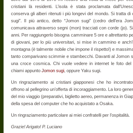
cristiani là residenti. L’isola è stata proclamata dall’Une
conserva gli alberi ritenuti i più longevi del mondo. Si tratta 
sugi”. Il più antico, detto “Jomon sugi” (cedro dell’era Jom
comunicava attraverso segni (mon) tracciati con corde (jo). S
anni. Per raggiungerlo bisogna camminare 5 ore e altrettanto per 
di giovani, per lo più universitari, si mise in cammino e anch
montagna (è talmente nobile che impone il rispetto!) e massima
tanto comparivano scimmie e stambecchi. Davanti al Jomon sug
una croce cosmica. Chi vuole vedere in internet le foto de
chiami appunto
Jomon sugi
, oppure Yaku sugi.
Un ringraziamento ai cristiani giapponesi che ho incontra
offrono al pellegrino un’offerta di incoraggiamento. La loro gene
del mio viaggio (preparativi, biglietto aereo, permanenza in Gi
della spesa del computer che ho acquistato a Osaka.
Un ringraziamento particolare ai miei confratelli per l’ospitalità.
Grazie! Arigato! P. Luciano