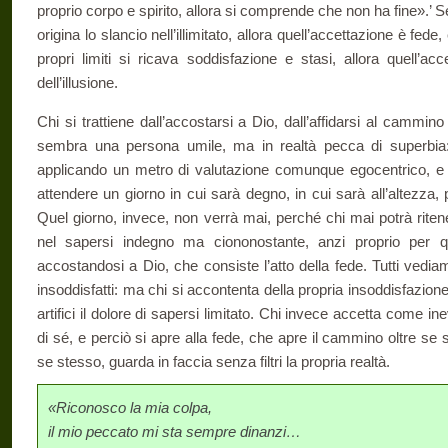
proprio corpo e spirito, allora si comprende che non ha fine».’ Se d
origina lo slancio nell’illimitato, al­lora quell’accettazione è fede
propri limiti si ricava soddisfazione e stasi, allora quell’a
dell’illusione.
Chi si trattiene dall’accostarsi a Dio, dall’affidarsi al cammino 
sembra una persona umile, ma in realtà pecca di superbia:
applicando un metro di valutazione comunque egocentrico, e 
attendere un giorno in cui sarà degno, in cui sarà all’al­tezz
Quel giorno, invece, non verrà mai, perché chi mai potrà riten
nel sapersi indegno ma ciononostante, anzi proprio per que
accostandosi a Dio, che consiste l’atto del­la fede. Tutti vediam
insoddisfatti: ma chi si accontenta della propria insoddisfazion
artifici il dolore di sapersi limitato. Chi invece accet­ta come i
di sé, e perciò si apre alla fede, che apre il cammino oltre se s
se stesso, guarda in faccia senza filtri la propria realtà.
«Riconosco la mia colpa,
il mio peccato mi sta sempre dinanzi…