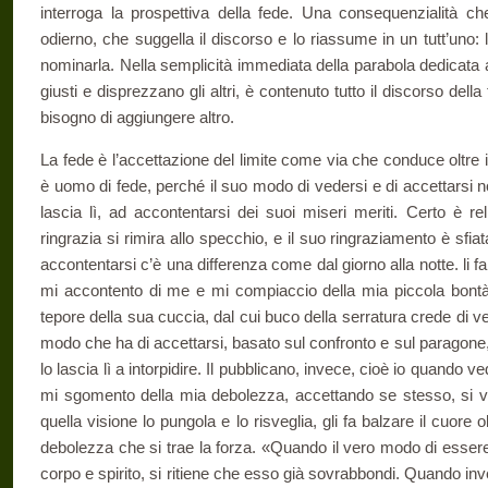
interroga la prospettiva della fede. Una consequenzialità ch
odierno, che suggella il discorso e lo riassume in un tutt’uno:
nominarla. Nella semplicità imme­diata della parabola dedicata
giu­sti e disprezzano gli altri, è contenuto tutto il discorso dell
bisogno di aggiungere altro.
La fede è l’accettazione del limite come via che conduce oltre il 
è uomo di fede, perché il suo modo di vedersi e di accettarsi no
lascia lì, ad accontentarsi dei suoi miseri meriti. Certo è r
ringrazia si rimira allo specchio, e il suo ringraziamento è sfia
accontentarsi c’è una differenza come dal giorno alla notte. li fa
mi accontento di me e mi compiaccio della mia piccola bontà,
tepore della sua cuccia, dal cui buco della serratura crede di ved
modo che ha di accettarsi, basato sul confronto e sul paragone, no
lo lascia lì a intor­pidire. Il pubblicano, invece, cioè io quando v
mi sgomento della mia debolezza, accettando se stesso, si ved
quella visione lo pun­gola e lo risveglia, gli fa balzare il cuore o
debolezza che si trae la forza. «Quando il vero modo di esser
corpo e spirito, si ritiene che esso già sovrabbondi. Quando inv