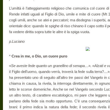
L’umiltà è l’atteggiamento religioso che comunica col cuore di
Rende infatti uguali al Figlio di Dio, umile e mite di cuore (Mt
cogli umili, anche se atei e peccatori; ma disdegna i superbi, a
orientale dice: quando le spighe di riso chinano il capo sotto il 
fa ve­dere diritta sopra tutte le altre è la spiga vuota.
p.Luciano
*
Crea in me, o Dio, un cuore puro
«
Se aveste fede quanto un granellino di senapa…». «Alzati e va’
il Figlio dell’uomo, quando verrà, tro­verà la fede sulla terra?…».
ha presentato uno di seguito all’altro tre passi del Vangelo in 
chiama in causa, la rivela, la interroga di­rettamente, in ogn
letto le scorse domeniche. Anche se nel Vangelo secondo Luca f
un altro testo, di carattere escatologico, mi pare che leggere u
parlano della fede sia molto opportuno. C’è una consequenziali
brani: il primo indica la natura della fede; il secondo ri­vela 