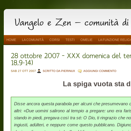
HOME
LA COMUNITÀ
CORSI
TESTI
OMELIE
LA FUNZIONE RELIG
SAB 27 OTT 2007
SCRITTO DA PIERINUX
AGGIUNGI COMMENTO
La spiga vuota sta di
Disse ancora questa parabola per alcuni che presumevano di
altri: «Due uomini salirono al tempio a pre­gare: uno era farise
stando in piedi, pregava così tra sé: O Dio, ti ringrazio che non
ingiusti, adùlteri, e neppure come questo pubblicano. Di­giun