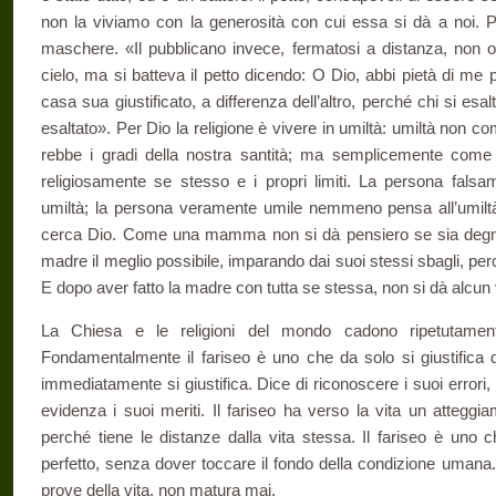
non la viviamo con la generosità con cui essa si dà a noi. Per
maschere. «Il pubblicano invece, fermatosi a distanza, non 
cielo, ma si batteva il petto dicendo: O Dio, abbi pietà di me p
casa sua giustificato, a differenza dell’altro, perché chi si esal
esaltato». Per Dio la religione è vivere in umiltà: umiltà non com
rebbe i gradi della nostra santità; ma semplicemente come
religiosamente se stesso e i propri limiti. La persona falsa
umiltà; la persona veramente umile nemmeno pensa all’umil
cerca Dio. Come una mamma non si dà pensiero se sia degna 
madre il meglio possibile, im­parando dai suoi stessi sbagli, per
E dopo aver fatto la madre con tutta se stessa, non si dà alcun 
La Chiesa e le religioni del mondo cadono ripetutamente 
Fondamentalmente il fariseo è uno che da solo si giustifica d
immediatamente si giustifica. Dice di riconoscere i suoi errori,
evidenza i suoi meriti. Il fariseo ha verso la vita un at­teggia
perché tiene le distanze dalla vita stessa. Il fariseo è un
perfetto, senza dover toccare il fondo della condizione umana. 
prove della vita, non matura mai.