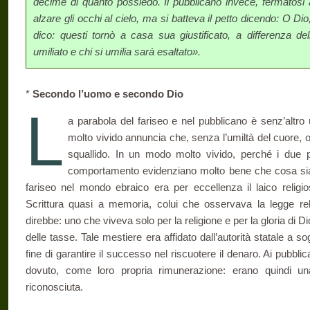
decime di quanto possiedo. Il pubblicano invece, fermato
alzare gli occhi al cielo, ma si batteva il petto dicendo: O Dio
dico: questi tornò a casa sua giustificato, a diffe­renza del
umiliato e chi si umilia sarà esaltato».
*
Secondo l’uomo e secondo Dio
L
a parabola del fariseo e nel pubblicano è senz’altr
molto vivido annuncia che, senza l’umiltà del cuore, 
squallido. In un modo molto vivido, perché i due pr
comportamento evidenziano molto bene che cosa sia l
fariseo nel mondo ebraico era per eccel­lenza il laico relig
Scrittura quasi a memoria, colui che osservava la legge religi
direbbe: uno che viveva solo per la religione e per la gloria di Di
delle tasse. Tale mestiere era affidato dall’autorità statale a sog
fine di garantire il successo nel riscuotere il denaro. Ai pubbl
dovuto, come loro pro­pria rimunerazione: erano quindi una
riconosciuta.