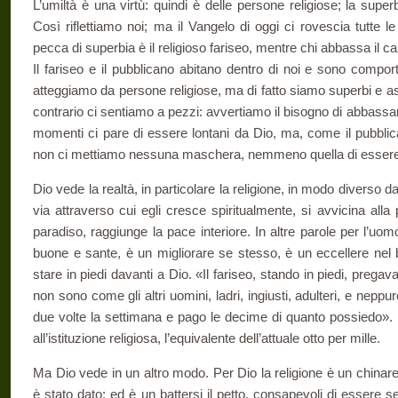
L’umiltà è una virtù: quindi è delle persone religiose; la super
Così riflettiamo noi; ma il Vangelo di oggi ci rovescia tutte le
pecca di superbia è il religioso fariseo, mentre chi abbassa il ca
Il fariseo e il pubblicano abitano dentro di noi e sono comport
atteggiamo da persone religiose, ma di fatto siamo superbi e ass
contrario ci sentiamo a pezzi: avvertiamo il biso­gno di abbassare 
momenti ci pare di essere lontani da Dio, ma, come il pubblica
non ci mettiamo nessuna maschera, nemmeno quella di essere 
Dio vede la realtà, in particolare la religione, in modo diverso da
via attraverso cui egli cresce spiri­tualmente, si avvicina alla
paradi­so, raggiunge la pace interiore. In altre parole per l’uomo
buone e sante, è un migliorare se stesso, è un ec­cellere nel 
stare in piedi davanti a Dio. «Il fariseo, stando in piedi, pregav
non sono come gli altri uomini, ladri, ingiusti, adulteri, e nep
due volte la settimana e pago le deci­me di quanto possiedo»
all’istitu­zione religiosa, l’equivalente dell’attuale otto per mille.
Ma Dio vede in un altro modo. Per Dio la religione è un chinare 
è stato dato; ed è un battersi il petto, consapevoli di essere s