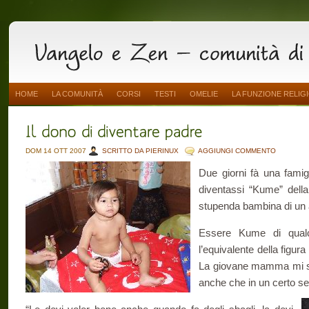
HOME
LA COMUNITÀ
CORSI
TESTI
OMELIE
LA FUNZIONE RELIG
DOM 14 OTT 2007
SCRITTO DA PIERINUX
AGGIUNGI COMMENTO
Due giorni fà una fami
diventassi “Kume” della 
stupenda bambina di un
Essere Kume di qual
l’equivalente della figur
La giovane mamma mi sp
anche che in un certo se