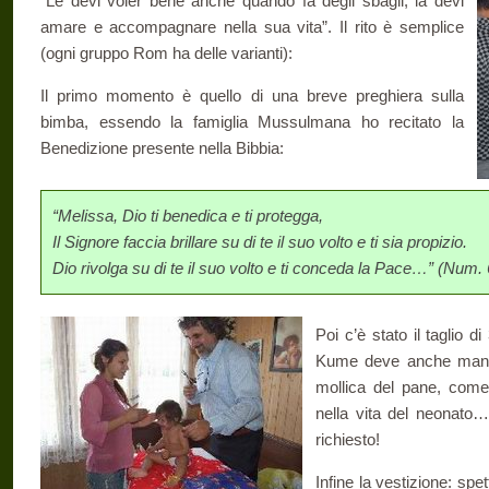
“Le devi voler bene anche quando fa degli sbagli, la devi
amare e accompagnare nella sua vita”. Il rito è semplice
(ogni gruppo Rom ha delle varianti):
Il primo momento è quello di una breve preghiera sulla
bimba, essendo la famiglia Mussulmana ho recitato la
Benedizione presente nella Bibbia:
“Melissa, Dio ti benedica e ti protegga,
Il Signore faccia brillare su di te il suo volto e ti sia propizio.
Dio rivolga su di te il suo volto e ti conceda la Pace…” (Num. 
Poi c’è stato il taglio di 
Kume deve anche mangi
mollica del pane, come
nella vita del neonato
richiesto!
Infine la vestizione: sp