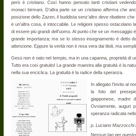
però è cristiano. Così hanno pensato tanti cristiani vedendo
monaci birmani. D’altra parte se un cristiano afferma che anc
posizione dello Zazen, il buddista senz’altro deve ribattere ch
è un’altra cosa, è intoccabile. Le religioni spesso ostacolano l
di essere più grandi dell’uomo. Al punto che se un messaggio è s
grande importanza; ma se lo stesso insegnamento è detto da
attenzione. Eppure la verità non è resa vera dai titoli, ma sempl
Gesù non è nato nel tempio, ma in una capanna, proprietà di u
Tutto era così gratuito! La grande maestra alla gratuità è la nat
nella sua enciclica. La gratuità è la radice della speranza.
In allegato l’invito al 
la foto del presep
giapponese, madre di
Ovviamente, auguri p
speranza radicata nella
p. Luciano Mazzocchi 
Nessun tag per questo