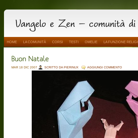
HOME
LA COMUNITÀ
CORSI
TESTI
OMELIE
LA FUNZIONE RELIG
MAR 18 DIC 2007
SCRITTO DA PIERINUX
AGGIUNGI COMMENTO